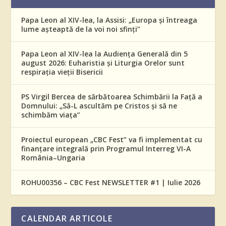
Papa Leon al XIV-lea, la Assisi: „Europa și întreaga
lume așteaptă de la voi noi sfinți”
Papa Leon al XIV-lea la Audiența Generală din 5
august 2026: Euharistia și Liturgia Orelor sunt
respirația vieții Bisericii
PS Virgil Bercea de sărbătoarea Schimbării la Față a
Domnului: „Să-L ascultăm pe Cristos și să ne
schimbăm viața”
Proiectul european „CBC Fest” va fi implementat cu
finanțare integrală prin Programul Interreg VI-A
România–Ungaria
ROHU00356 – CBC Fest NEWSLETTER #1 | Iulie 2026
CALENDAR ARTICOLE