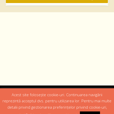
Designed by
Web Design 4Us Consulting
|
Acest site folosește cookie-uri. Continuarea navigării
reprezintă acceptul dvs. pentru utilizarea lor. Pentru mai multe
Acasa
Istoric
Episcopul
Institutii
Media
detalii privind gestionarea preferințelor privind cookie-uri,
Cateheza
Parteneri
Contact