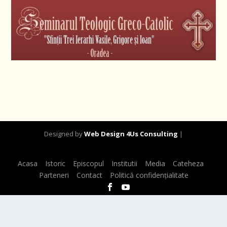
Designed by
Web Design 4Us Consulting
|
Acasa
Istoric
Episcopul
Institutii
Media
Cateheza
Parteneri
Contact
Politică confidențialitate