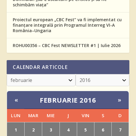
schimbăm viața”
Proiectul european „CBC Fest” va fi implementat cu
finanțare integrală prin Programul Interreg VI-A
România–Ungaria
ROHU00356 – CBC Fest NEWSLETTER #1 | Iulie 2026
CALENDAR ARTICOLE
FEBRUARIE 2016
«
»
LUN
MAR
MIE
J
VIN
S
D
1
2
3
4
5
6
7