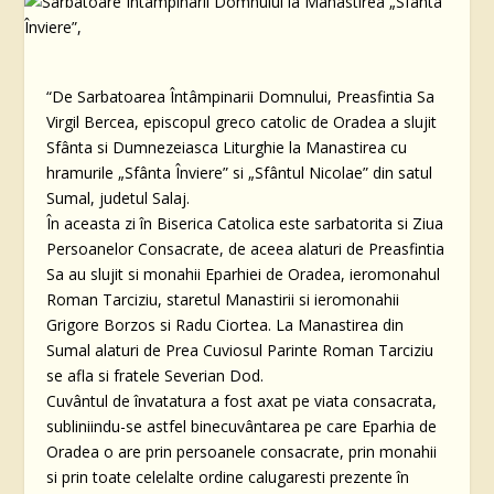
“De Sarbatoarea Întâmpinarii Domnului, Preasfintia Sa
Virgil Bercea, episcopul greco catolic de Oradea a slujit
Sfânta si Dumnezeiasca Liturghie la Manastirea cu
hramurile „Sfânta Înviere” si „Sfântul Nicolae” din satul
Sumal, judetul Salaj.
În aceasta zi în Biserica Catolica este sarbatorita si Ziua
Persoanelor Consacrate, de aceea alaturi de Preasfintia
Sa au slujit si monahii Eparhiei de Oradea, ieromonahul
Roman Tarciziu, staretul Manastirii si ieromonahii
Grigore Borzos si Radu Ciortea. La Manastirea din
Sumal alaturi de Prea Cuviosul Parinte Roman Tarciziu
se afla si fratele Severian Dod.
Cuvântul de învatatura a fost axat pe viata consacrata,
subliniindu-se astfel binecuvântarea pe care Eparhia de
Oradea o are prin persoanele consacrate, prin monahii
si prin toate celelalte ordine calugaresti prezente în