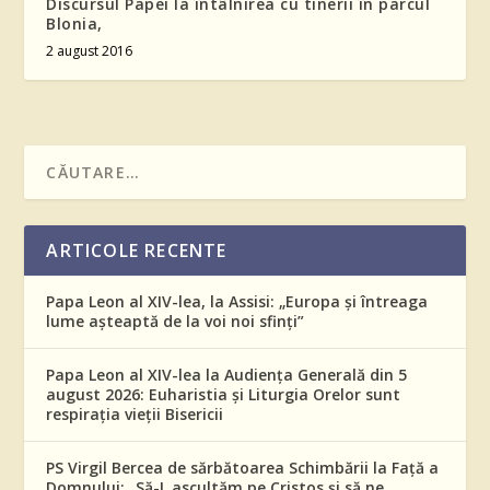
Discursul Papei la întâlnirea cu tinerii în parcul
Blonia,
2 august 2016
ARTICOLE RECENTE
Papa Leon al XIV-lea, la Assisi: „Europa și întreaga
lume așteaptă de la voi noi sfinți”
Papa Leon al XIV-lea la Audiența Generală din 5
august 2026: Euharistia și Liturgia Orelor sunt
respirația vieții Bisericii
PS Virgil Bercea de sărbătoarea Schimbării la Față a
Domnului: „Să-L ascultăm pe Cristos și să ne