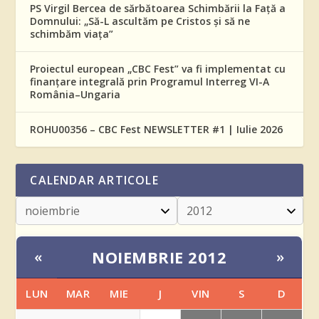
PS Virgil Bercea de sărbătoarea Schimbării la Față a
Domnului: „Să-L ascultăm pe Cristos și să ne
schimbăm viața”
Proiectul european „CBC Fest” va fi implementat cu
finanțare integrală prin Programul Interreg VI-A
România–Ungaria
ROHU00356 – CBC Fest NEWSLETTER #1 | Iulie 2026
CALENDAR ARTICOLE
NOIEMBRIE 2012
«
»
LUN
MAR
MIE
J
VIN
S
D