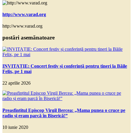
http://www.varad.org
http://www.varad.org
postări asemănatoare
INVITAȚIE: Concert festiv și conferință pentru tineri la Băile
Felix, pe 1 mai
22 aprilie 2026
Preasfințitul Episcop Virgil Bercea: „Mama punea o cruce pe
radio și eram parcă în Biserică!”
10 iunie 2020