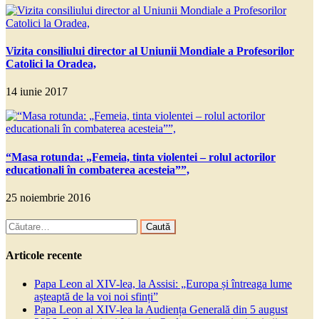
Vizita consiliului director al Uniunii Mondiale a Profesorilor
Catolici la Oradea,
14 iunie 2017
“Masa rotunda: „Femeia, tinta violentei – rolul actorilor
educationali în combaterea acesteia””,
25 noiembrie 2016
Caută
după:
Articole recente
Papa Leon al XIV-lea, la Assisi: „Europa și întreaga lume
așteaptă de la voi noi sfinți”
Papa Leon al XIV-lea la Audiența Generală din 5 august