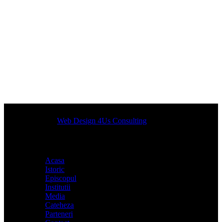
Designed by
Web Design 4Us Consulting
|
Acasa
Istoric
Episcopul
Institutii
Media
Cateheza
Parteneri