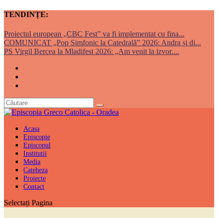
TENDINȚE:
Proiectul european „CBC Fest” va fi implementat cu fina...
COMUNICAT „Pop Simfonic la Catedrală” 2026: Andra și di...
PS Virgil Bercea la Mladifest 2026: „Am venit la izvor....
Acasa
Episcopie
Episcopul
Institutii
Media
Cateheza
Proiecte
Contact
Selectați Pagina