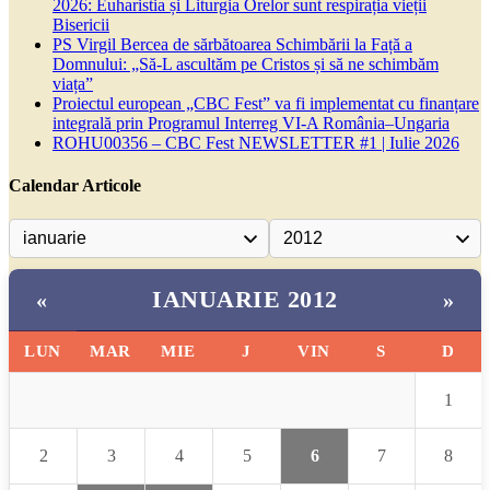
2026: Euharistia și Liturgia Orelor sunt respirația vieții
Bisericii
PS Virgil Bercea de sărbătoarea Schimbării la Față a
Domnului: „Să-L ascultăm pe Cristos și să ne schimbăm
viața”
Proiectul european „CBC Fest” va fi implementat cu finanțare
integrală prin Programul Interreg VI-A România–Ungaria
ROHU00356 – CBC Fest NEWSLETTER #1 | Iulie 2026
Calendar Articole
IANUARIE 2012
«
»
LUN
MAR
MIE
J
VIN
S
D
1
2
3
4
5
6
7
8