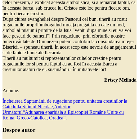
celor prezenti, a explicat aceasta simbolistica, si a remarcat faptul, ca
în aceasta barca, sub crucea lui Cristos este loc pentru fiecare om,
pentru fiecare crestin.
Dupa citirea evangheliei despre Pastorul cel bun, tinerii au rostit
rugaciunile proprii îmbogatind mreaja pregatita cu câte un nod,
simbol al misiunii primite de la Isus "veniti dupa mine si eu va voi
face pescari de oameni"! Prin rugaciune, prin eforturile noastre
binecuvântate de Dumnezeu putem contribui la consolidarea mrejei
Bisericii – spuneau tinerii. În acest scop este nevoie de angajamentul
si de faptele bune ale fiecaruia.
Tinerii au multumit si reprezentantilor cultelor crestine pentru
rugaciunile lor si pentru faptul ca au fost în aceasta Barca a
crestinilor alaturi de ei, sustinându-i în initiativele lor!
Ertsey Melinda
Acțiune:
Încheierea Saptamânii de rugaciune pentru unitatea crestinilor la
Catedrala Sfântul Nicolae,
Anterior
Următorul
“Adunarea eparhiala a Episcopiei Române Unite cu
Roma, Greco-Catolica, Oradea”,
Despre autor