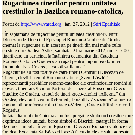
Rugaciunea tinerilor pentru unitatea
crestinilor la Bazilica romano-catolica,
Postat de
http://www.varad.org
|
ian. 27, 2012
|
Stiri Eparhiale
“În saptamâna de rugaciune pentru unitatea crestinilor Centrul
Diecezan de Tineret al Episcopiei Romano-Catolice de Oradea a
chemat la rugaciune si în acest an pe tinerii din mai multe culte
crestine din Oradea. Astfel, sâmbata, 21 ianuarie 2012, orele 17.00 ,
tinerii care au participat la întâlnirea ecumenica din Catedrala
Romano-Catolica Oradea s-au rugat pentru împlinirea dorintei
Domnului Isus Cristos „.. ca toti sa fie una”.
Rugaciunile au fost rostite de catre tinerii Centrului Diecezan de
Tineret, elevii Liceului Romano-Catolic „Szent László”,
reprezentantii parohiilor romano-catolice ale credinciosilor români si
slovaci, tineri ai Oficiului Pastoral de Tineret al Episcopiei Greco-
Catolice de Oradea, grupul de tineri greco-catolici „Allegria” din
Oradea, elevi ai Liceului Reformat „Lorántffy Zsuzsanna” si tineri ai
comunitatilor reformate din Oradea-Velenta, Oradea-Rât si cartierul
Rogerius.
În fata altarului din Catedrala au fost pregatite simboluri crestine care
exprimau ideea unitatii: barca simbol al Bisericii, catargul în forma
de cruce simbol al învierii. Episcopul Diecezei Romano-Catolice de
Oradea, Excelenta Sa Böcskei László în cuvintele de salut adresate