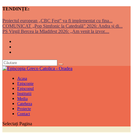
TENDINȚE:
Proiectul european „CBC Fest” va fi implementat cu fina...
COMUNICAT „Pop Simfonic la Catedrală” 2026: Andra și di...
PS Virgil Bercea la Mladifest 2026: „Am venit la izvor....
Acasa
Episcopie
Episcopul
Institutii
Media
Cateheza
Proiecte
Contact
Selectați Pagina