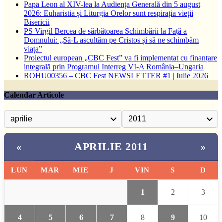
Papa Leon al XIV-lea la Audiența Generală din 5 august
2026: Euharistia și Liturgia Orelor sunt respirația vieții
Bisericii
PS Virgil Bercea de sărbătoarea Schimbării la Față a
Domnului: „Să-L ascultăm pe Cristos și să ne schimbăm
viața”
Proiectul european „CBC Fest” va fi implementat cu finanțare
integrală prin Programul Interreg VI-A România–Ungaria
ROHU00356 – CBC Fest NEWSLETTER #1 | Iulie 2026
Calendar Articole
APRILIE 2011
«
»
LUN
MAR
MIE
J
VIN
S
D
1
2
3
4
5
6
7
8
9
10