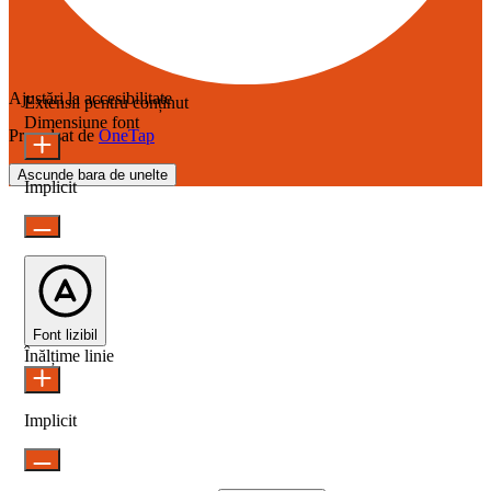
Ajustări la accesibilitate
Extensii pentru conținut
Dimensiune font
Propulsat de
OneTap
Ascunde bara de unelte
Implicit
Font lizibil
Înălțime linie
Implicit