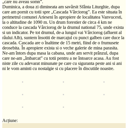
„care nu aveau somn”.
Duminica, a doua zi dimineata am savârsit Sfânta Liturghie, dupa
care am pornit cu totii spre „Cascada Vârciorog”. Ea este situata în
perimetrul comunei Arieseni în apropiere de localitatea Vanvucesti,
la o altitudine de 1090 m. Un drum forestier de circa 4 km ne
conduce la cascada Vârciorog de la drumul national 75, unde exista
si un indicator. Pe tot drumul, de-a lungul vai Vârciorog (afluent al
râului Alb), suntem însotiti de marcajul cu punct galben care duce la
cascada. Cascada are o înaltime de 15 metri, fiind de o frumusete
deosebita. În apropiere exista si o veche galerie de mina parasita.
Ne-am întors dupa masa la cabana, unde am servit prânzul, dupa
care ne-am „îmbarcat” cu totii pentru a ne întoarce acasa. Au fost
niste zile cu adevarat minunate pe care cu siguranta peste ani si ani
ni le vom aminti cu nostalgie si cu placere în discutiile noastre.
Acțiune: