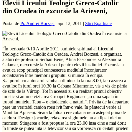
Elevii Liceului Teologic Greco-Catolic
din Oradea în excursie la Arieseni,
Postat de
Pr. Andrei Borzaşi
|
apr. 12, 2011
|
Stiri Eparhiale
“În perioada 9-10 Aprilie 2011 parintele spiritual al Liceului
Teologic Greco-Catolic din Oradea, Andrei Borzasi, a organizat,
alaturi de profesorii Serban Bene, Alina Pascondea si Alexandra
Calamar, o excursie la Arieseni pentru elevii institutiei. Excursia a
avut ca scop principal cunoasterea mediului înconjurator,
socializarea între membrii grupului si munca în echipa.
S-a pornit cu autocarul sâmbata dimineata la ora 8.00, iar cazarea a
avut loc în jurul orei 10.30 la Cabana Miramonte, vis a vis de pârtia
de schi de la Vârtop. Tot în aceeasi zi s-a realizat primul obiectiv
turistic si anume vizitarea Groapei Ruginoase „o rana sapata în
trupul muntelui Tapu – o ciudatenie a naturii”. Privita de la departare
pare un veritabil canion rosu ivit într-o vale, în pântecul verde al
Muntilor Apuseni. Seara la întoarcere cabana ne-a asteptat plina de
caldura. Desigur jocurile, relaxarea si glumele nu au lipsit nici un
moment. Stingerea a fost propusa la ora 23.00 însa cine a mai dorit
în liniste se putea uita la televizor sau sa vorbeasca cu ceilalti prieteni