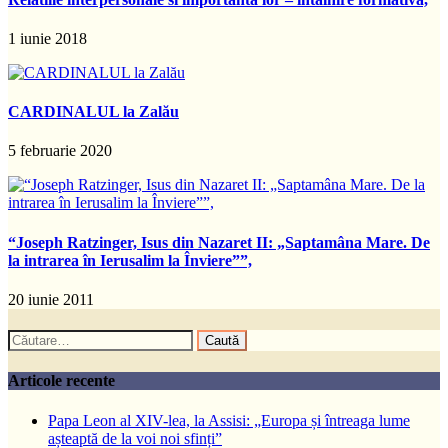
1 iunie 2018
CARDINALUL la Zalău
5 februarie 2020
“Joseph Ratzinger, Isus din Nazaret II: „Saptamâna Mare. De
la intrarea în Ierusalim la Înviere””,
20 iunie 2011
Caută
după:
Articole recente
Papa Leon al XIV-lea, la Assisi: „Europa și întreaga lume
așteaptă de la voi noi sfinți”