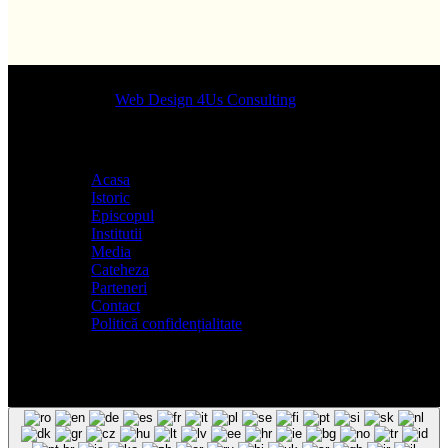
Designed by
Web Design 4Us Consulting
|
Acasa
Istoric
Episcopul
Institutii
Media
Cateheza
Parteneri
Contact
Politică confidențialitate