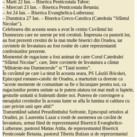
– Marti 22 Ian. – Biserica Penticostala Tabor;
– Miercuri 23 Ian. – Biserica Penticostala Betania;
– Joi 24 Ian. – Biserica Evanghelica-Lutherana;
– Duminica 27 Ian. – Biserica Greco-Catolica (Catedrala "Sfântul
Nicolae").
Celebrarea din aceasta seara a avut în centru Cuvântul lui
Dumnezeu care ne uneste pe toti crestinii. Împreuna cu pastorii lor,
au fost prezenti crestini de la mai multe biserici din Oradea, iar
cuvintele de învatatura au fost rostite de catre reprezentantii
confesiunilor prezente.
Momentul de rugaciune a fost animat de catre Corul Catedralei
“Sfântul Nicolae”, care, între cuvintele de învatatura a cântat
“Miluieste-ma Dumnezeule” si “Tatal nostru”.
În cuvântul pe care l-a tinut în aceasta seara, PS László Böcskei,
Episcopul romano-catolic de Oradea, a marturisit ca doreste ca
“aceste momente de comunitate sa fie o încurajare pentru noi, ca
rugaciunilor pentru unitate sa le putem alatura tot mai mult si faptele,
gesturile unitatii si fratietatii dintre noi. Puterea de convingere a
mesajului crestinilor în aceasta lume se afla în lumina si caldura cu
care privim unii spre altii!”
Transmitând salutul Preasfintitului Sofronie, Episcopul ortodox al
Oradiei, pr. Laurentiu Lazar a rostit de asemenea un cuvânt de
învatatura, urmat fiind de reprezentantul Bisericii Evanghelice-
Lutherane, pastorul Matias Attila, de reprezentantul Bisericii
Penticostale Betania, pastorul Tiberiu Bulzan si de reprezentantul