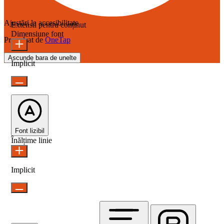
Ajustări la accesibilitate
Extensii pentru conținut
Dimensiune font
Propulsat de
OneTap
Ascunde bara de unelte
Implicit
Font lizibil
Înălțime linie
Implicit