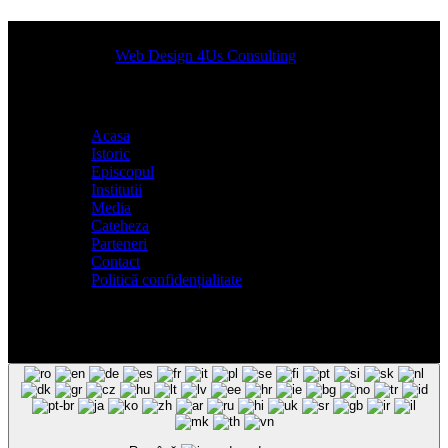
Designed by
Web Design 4Us Consulting
|
Acasa
Istoric
Episcopul
Institutii
Media
Cateheza
Parteneri
Contact
Politică confidențialitate