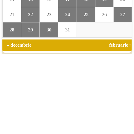
21
22
23
24
25
26
27
28
29
30
31
« decembrie
februarie »