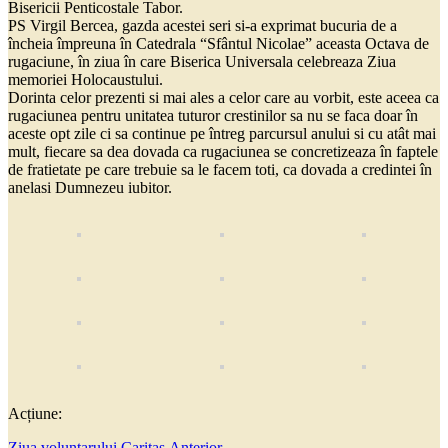
Bisericii Penticostale Tabor.
PS Virgil Bercea, gazda acestei seri si-a exprimat bucuria de a
încheia împreuna în Catedrala “Sfântul Nicolae” aceasta Octava de
rugaciune, în ziua în care Biserica Universala celebreaza Ziua
memoriei Holocaustului.
Dorinta celor prezenti si mai ales a celor care au vorbit, este aceea ca
rugaciunea pentru unitatea tuturor crestinilor sa nu se faca doar în
aceste opt zile ci sa continue pe întreg parcursul anului si cu atât mai
mult, fiecare sa dea dovada ca rugaciunea se concretizeaza în faptele
de fratietate pe care trebuie sa le facem toti, ca dovada a credintei în
anelasi Dumnezeu iubitor.
Acțiune:
Ziua voluntarului Caritas,
Anterior