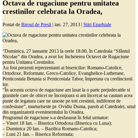
Octava de rugaciune pentru unitatea
crestinilor celebrata la Oradea,
Postat de
Biroul de Presă
|
ian. 27, 2013
|
Stiri Eparhiale
“Duminica, 27 ianuarie 2013 la orele 18.00, în Catedrala “Sfântul
Nicolae” din Oradea, a avut loc încheierea Octavei de Rugaciune
pentru Unitatea Crestinilor.
Au fost prezenti reprezentanti ai bisericilor: Romano-Catolice,
Ortodoxe, Reformate, Greco-Catolice, Evanghelice-Lutherane,
Penticostala Betania si Penticostala Tabor, împreuna cu credinciosii
lor.
“În aceasta octava de rugaciune am lasat la o parte prejudecatile si
granitele care de obicei ne înconjoara si am încercat sa cautam acea
punte de legatura care ne uneste pe toti crestinii, indiferent de
confesiune”, marturiseste pr. Ovidiu Duma, paroh al Catedralei, unul
din organizatorii evenimentului în Oradea.
Programul de rugaciune s-a desfasurat în felul urmator:
– Vineri 18 Ian. – Biserica Ortodoxa (Biserica cu Luna);
– Duminica 20 Ian. – Bazilica Romano-Catolica;
– Luni 21 Ian. – Biserica Reformata;