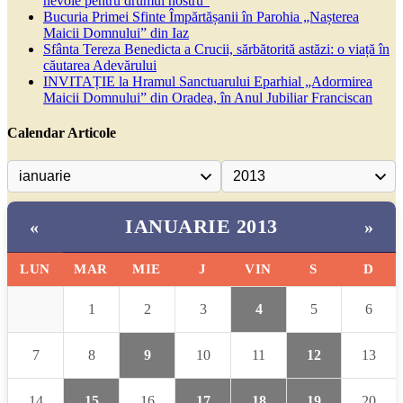
nevoie pentru drumul nostru”
Bucuria Primei Sfinte Împărtășanii în Parohia „Nașterea
Maicii Domnului” din Iaz
Sfânta Tereza Benedicta a Crucii, sărbătorită astăzi: o viață în
căutarea Adevărului
INVITAȚIE la Hramul Sanctuarului Eparhial „Adormirea
Maicii Domnului” din Oradea, în Anul Jubiliar Franciscan
Calendar Articole
IANUARIE 2013
«
»
LUN
MAR
MIE
J
VIN
S
D
1
2
3
4
5
6
7
8
9
10
11
12
13
14
15
16
17
18
19
20