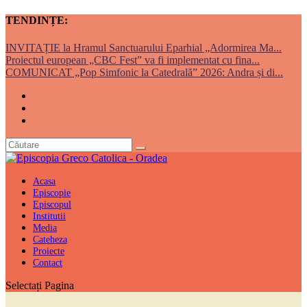
TENDINȚE:
INVITAȚIE la Hramul Sanctuarului Eparhial „Adormirea Ma...
Proiectul european „CBC Fest” va fi implementat cu fina...
COMUNICAT „Pop Simfonic la Catedrală” 2026: Andra și di...
Acasa
Episcopie
Episcopul
Institutii
Media
Cateheza
Proiecte
Contact
Selectați Pagina