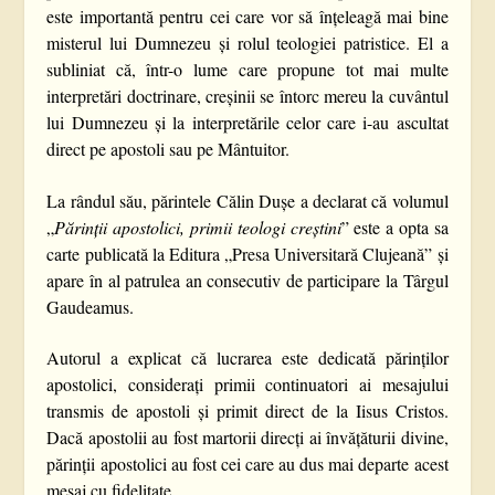
este importantă pentru cei care vor să înțeleagă mai bine
misterul lui Dumnezeu și rolul teologiei patristice. El a
subliniat că, într-o lume care propune tot mai multe
interpretări doctrinare, creșinii se întorc mereu la cuvântul
lui Dumnezeu și la interpretările celor care i-au ascultat
direct pe apostoli sau pe Mântuitor.
La rândul său, părintele Călin Dușe a declarat că volumul
„
Părinții apostolici, primii teologi creștini
” este a opta sa
carte publicată la Editura „Presa Universitară Clujeană” și
apare în al patrulea an consecutiv de participare la Târgul
Gaudeamus.
Autorul a explicat că lucrarea este dedicată părinților
apostolici, considerați primii continuatori ai mesajului
transmis de apostoli și primit direct de la Iisus Cristos.
Dacă apostolii au fost martorii direcți ai învățăturii divine,
părinții apostolici au fost cei care au dus mai departe acest
mesaj cu fidelitate.