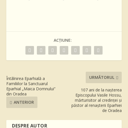
ACȚIUNE:
URMĂTORUL
Întâlnirea Eparhială a
Familiilor la Sanctuarul
Eparhial „Maica Domnului”
107 ani de la nașterea
din Oradea
Episcopului Vasile Hossu,
mărturisitor al credinței și
ANTERIOR
păstor al renașterii Eparhiei
de Oradea
DESPRE AUTOR