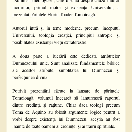
„Summa Theologiae”, care discută despre cauza tuturor
lucrurilor, primul motor și existența Universului, a
prezentat părintele Florin Toader Tomoioagă.
Autorul intră și în teme moderne, precum: începutul
Universului, teologia creației, principiul antropic și
posibilitatea existenței vieții extraterestre.
A doua parte a lucrării este dedicată atributelor
Dumnezeului unic. Sunt analizate fundamentele biblice
ale acestor atribute, simplitatea lui Dumnezeu și
perfecțiunea divină.
Potrivit prezentării făcute la lansare de părintele
Tomoioagă, volumul încearcă să lămurească raportul
dintre credință și rațiune. Chiar dacă teologi precum
Toma de Aquino au folosit argumente logice pentru a
vorbi despre existența lui Dumnezeu, aceștia au fost
înainte de toate oameni ai credinței și ai trăirii spirituale.