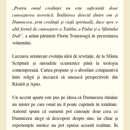
„
Pentru omul credinței nu este suficientă doar
cunoașterea teoretică. Întâlnirea directă dintre om și
Dumnezeu, prin credință și viață spirituală, duce spre o
altă formă de cunoaștere a Tatălui, a Fiului și a Sfântului
Duh
”, a arătat părintele Florin Tomoioagă în prezentarea
volumului.
Lucrarea urmărește evoluția ideii de revelație, de la Sfânta
Scriptură și sinoadele ecumenice până la teologia
contemporană. Cartea propune și o abordare comparativă
între religii și încearcă să unească perspectivele din
Răsărit și Apus.
Un accent aparte este pus pe ideea că Dumnezeu rămâne
un mister pe care omul nu îl poate cuprinde în totalitate.
Autorul spune că oamenii pot cunoaște doar ceea ce
Dumnezeu alege să descopere despre sine, iar chiar și
experiențele mistice nu pot epuiza această realitate. În