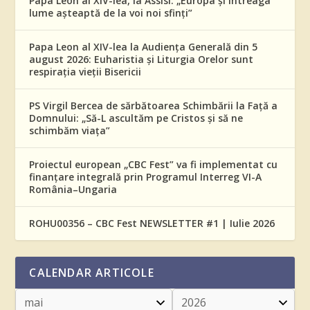
Papa Leon al XIV-lea, la Assisi: „Europa și întreaga
lume așteaptă de la voi noi sfinți”
Papa Leon al XIV-lea la Audiența Generală din 5
august 2026: Euharistia și Liturgia Orelor sunt
respirația vieții Bisericii
PS Virgil Bercea de sărbătoarea Schimbării la Față a
Domnului: „Să-L ascultăm pe Cristos și să ne
schimbăm viața”
Proiectul european „CBC Fest” va fi implementat cu
finanțare integrală prin Programul Interreg VI-A
România–Ungaria
ROHU00356 – CBC Fest NEWSLETTER #1 | Iulie 2026
CALENDAR ARTICOLE