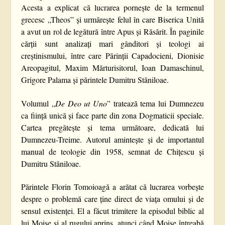
Acesta a explicat că lucrarea pornește de la termenul
grecesc „Theos” și urmărește felul în care Biserica Unită
a avut un rol de legătură între Apus și Răsărit. În paginile
cărții sunt analizați mari gânditori și teologi ai
creștinismului, între care Părinții Capadocieni, Dionisie
Areopagitul, Maxim Mărturisitorul, Ioan Damaschinul,
Grigore Palama și părintele Dumitru Stăniloae.
Volumul „
De Deo ut Uno
” tratează tema lui Dumnezeu
ca ființă unică și face parte din zona Dogmaticii speciale.
Cartea pregătește și tema următoare, dedicată lui
Dumnezeu-Treime. Autorul amintește și de importantul
manual de teologie din 1958, semnat de Chițescu și
Dumitru Stăniloae.
Părintele Florin Tomoioagă a arătat că lucrarea vorbește
despre o problemă care ține direct de viața omului și de
sensul existenței. El a făcut trimitere la episodul biblic al
lui Moise și al rugului aprins, atunci când Moise întreabă