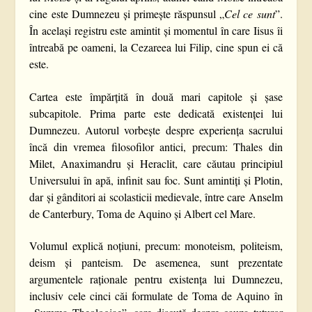
cine este Dumnezeu și primește răspunsul „
Cel ce sunt
”.
În același registru este amintit și momentul în care Iisus îi
întreabă pe oameni, la Cezareea lui Filip, cine spun ei că
este.
Cartea este împărțită în două mari capitole și șase
subcapitole. Prima parte este dedicată existenței lui
Dumnezeu. Autorul vorbește despre experiența sacrului
încă din vremea filosofilor antici, precum: Thales din
Milet, Anaximandru și Heraclit, care căutau principiul
Universului în apă, infinit sau foc. Sunt amintiți și Plotin,
dar și gânditori ai scolasticii medievale, între care Anselm
de Canterbury, Toma de Aquino și Albert cel Mare.
Volumul explică noțiuni, precum: monoteism, politeism,
deism și panteism. De asemenea, sunt prezentate
argumentele raționale pentru existența lui Dumnezeu,
inclusiv cele cinci căi formulate de Toma de Aquino în