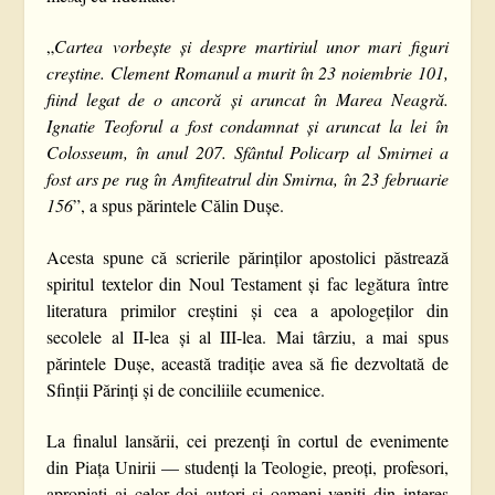
„
Cartea vorbește și despre martiriul unor mari figuri
creștine. Clement Romanul a murit în 23 noiembrie 101,
fiind legat de o ancoră și aruncat în Marea Neagră.
Ignatie Teoforul a fost condamnat și aruncat la lei în
Colosseum, în anul 207. Sfântul Policarp al Smirnei a
fost ars pe rug în Amfiteatrul din Smirna, în 23 februarie
156
”, a spus părintele Călin Dușe.
Acesta spune că scrierile părinților apostolici păstrează
spiritul textelor din Noul Testament și fac legătura între
literatura primilor creștini și cea a apologeților din
secolele al II-lea și al III-lea. Mai târziu, a mai spus
părintele Dușe, această tradiție avea să fie dezvoltată de
Sfinții Părinți și de conciliile ecumenice.
La finalul lansării, cei prezenți în cortul de evenimente
din Piața Unirii — studenți la Teologie, preoți, profesori,
apropiați ai celor doi autori și oameni veniți din interes