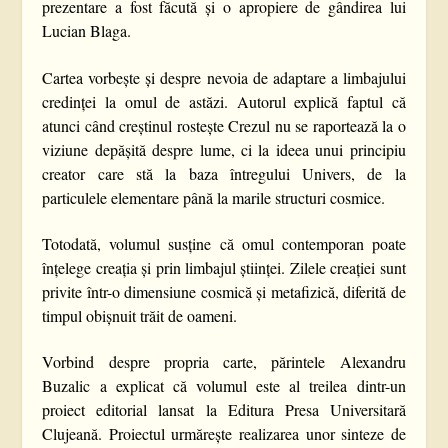
prezentare a fost făcută și o apropiere de gândirea lui
Lucian Blaga.
Cartea vorbește și despre nevoia de adaptare a limbajului
credinței la omul de astăzi. Autorul explică faptul că
atunci când creștinul rostește Crezul nu se raportează la o
viziune depășită despre lume, ci la ideea unui principiu
creator care stă la baza întregului Univers, de la
particulele elementare până la marile structuri cosmice.
Totodată, volumul susține că omul contemporan poate
înțelege creația și prin limbajul științei. Zilele creației sunt
privite într-o dimensiune cosmică și metafizică, diferită de
timpul obișnuit trăit de oameni.
Vorbind despre propria carte, părintele Alexandru
Buzalic a explicat că volumul este al treilea dintr-un
proiect editorial lansat la Editura Presa Universitară
Clujeană. Proiectul urmărește realizarea unor sinteze de