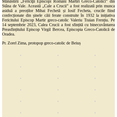
Mănăstirii „Fericiţii Episcopi Români Martiri Greco-Catolici” din
Stâna de Vale. Această „Cale a Crucii” a fost realizată prin munca
asiduă a preoților Mihai Fechetă și Iosif Fecheta, crucile fiind
confecționate din șinele căii ferate construite în 1932 la inițiativa
Fericitului Episcop Martir greco-catolic Valeriu Traian Frențiu. Pe
14 septembrie 2023, Calea Crucii a fost sfințită cu binecuvântarea
Preasfințitului Episcop Virgil Bercea, Episcopia Greco-Catolică de
Oradea.
Pr. Zorel Zima, protopop greco-catolic de Beiuș