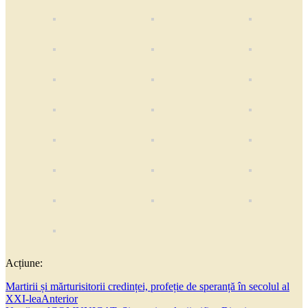
Acțiune:
Martirii și mărturisitorii credinței, profeție de speranță în secolul al
XXI-lea
Anterior