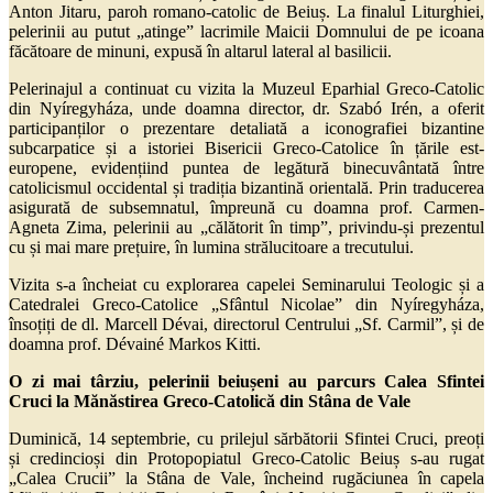
Anton Jitaru, paroh romano-catolic de Beiuș. La finalul Liturghiei,
pelerinii au putut „atinge” lacrimile Maicii Domnului de pe icoana
făcătoare de minuni, expusă în altarul lateral al basilicii.
Pelerinajul a continuat cu vizita la Muzeul Eparhial Greco-Catolic
din Nyíregyháza, unde doamna director, dr. Szabó Irén, a oferit
participanților o prezentare detaliată a iconografiei bizantine
subcarpatice și a istoriei Bisericii Greco-Catolice în țările est-
europene, evidențiind puntea de legătură binecuvântată între
catolicismul occidental și tradiția bizantină orientală. Prin traducerea
asigurată de subsemnatul, împreună cu doamna prof. Carmen-
Agneta Zima, pelerinii au „călătorit în timp”, privindu-și prezentul
cu și mai mare prețuire, în lumina strălucitoare a trecutului.
Vizita s-a încheiat cu explorarea capelei Seminarului Teologic și a
Catedralei Greco-Catolice „Sfântul Nicolae” din Nyíregyháza,
însoțiți de dl. Marcell Dévai, directorul Centrului „Sf. Carmil”, și de
doamna prof. Dévainé Markos Kitti.
O zi mai târziu, pelerinii beiușeni au parcurs Calea Sfintei
Cruci la Mănăstirea Greco-Catolică din Stâna de Vale
Duminică, 14 septembrie, cu prilejul sărbătorii Sfintei Cruci, preoți
și credincioși din Protopopiatul Greco-Catolic Beiuș s-au rugat
„Calea Crucii” la Stâna de Vale, încheind rugăciunea în capela