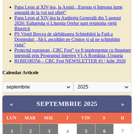
Papa Leon al XIV-lea, la Assisi: „Europa și întreaga lume
așteaptă de la voi noi sfinți”
Papa Leon al XIV-lea la Audiența Generală din 5 august
2026: Euharistia și Liturgia Orelor sunt respirația vieții
Bisericii
PS Virgil Bercea de sărbătoarea Schimbării la Față a
Domnului: „Să-L ascultăm pe Cristos și să ne schimbăm
viața”
Proiectul european „CBC Fest” va fi implementat cu finanțare
integrală prin Programul Interreg VI-A România–Ungaria
ROHU00356 – CBC Fest NEWSLETTER #1 | Iulie 2026
Calendar Articole
SEPTEMBRIE 2025
«
»
LUN
MAR
MIE
J
VIN
S
D
1
2
3
4
5
6
7