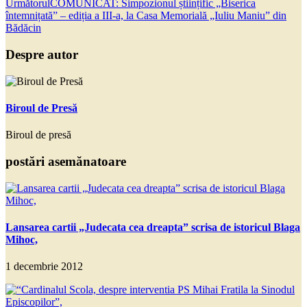
Următorul
COMUNICAT: Simpozionul științific „Biserica
întemnițată” – ediția a III-a, la Casa Memorială „Iuliu Maniu” din
Bădăcin
Despre autor
Biroul de Presă
Biroul de presă
postări asemănatoare
Lansarea cartii „Judecata cea dreapta” scrisa de istoricul Blaga
Mihoc,
1 decembrie 2012