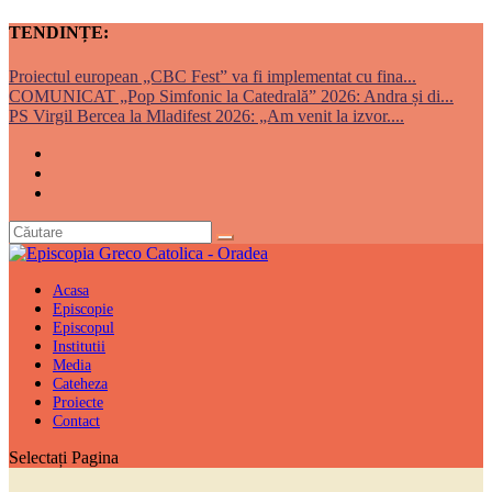
TENDINȚE:
Proiectul european „CBC Fest” va fi implementat cu fina...
COMUNICAT „Pop Simfonic la Catedrală” 2026: Andra și di...
PS Virgil Bercea la Mladifest 2026: „Am venit la izvor....
Acasa
Episcopie
Episcopul
Institutii
Media
Cateheza
Proiecte
Contact
Selectați Pagina