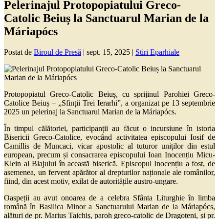
Pelerinajul Protopopiatului Greco-
Catolic Beiuș la Sanctuarul Marian de la
Máriapócs
Postat de
Biroul de Presă
|
sept. 15, 2025
|
Stiri Eparhiale
Protopopiatul Greco-Catolic Beiuș, cu sprijinul Parohiei Greco-
Catolice Beiuș – „Sfinții Trei Ierarhi”, a organizat pe 13 septembrie
2025 un pelerinaj la Sanctuarul Marian de la Máriapócs.
În timpul călătoriei, participanții au făcut o incursiune în istoria
Bisericii Greco-Catolice, evocând activitatea episcopului Iosif de
Camillis de Muncaci, vicar apostolic al tuturor uniților din estul
european, precum și consacrarea episcopului Ioan Inocențiu Micu-
Klein al Blajului în această biserică. Episcopul Inocențiu a fost, de
asemenea, un fervent apărător al drepturilor naționale ale românilor,
fiind, din acest motiv, exilat de autoritățile austro-ungare.
Oaspeții au avut onoarea de a celebra Sfânta Liturghie în limba
română în Basilica Minor a Sanctuarului Marian de la Máriapócs,
alături de pr. Marius Taichiș, paroh greco-catolic de Dragoteni, și pr.