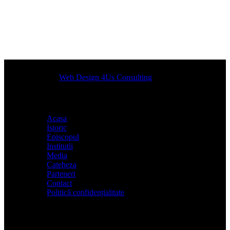
Designed by
Web Design 4Us Consulting
|
Acasa
Istoric
Episcopul
Institutii
Media
Cateheza
Parteneri
Contact
Politică confidențialitate