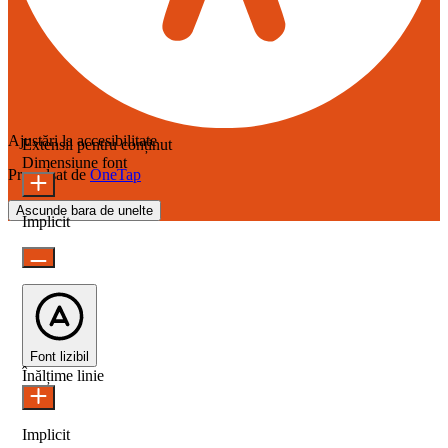
Ajustări la accesibilitate
Extensii pentru conținut
Dimensiune font
Propulsat de
OneTap
Ascunde bara de unelte
Implicit
Font lizibil
Înălțime linie
Implicit