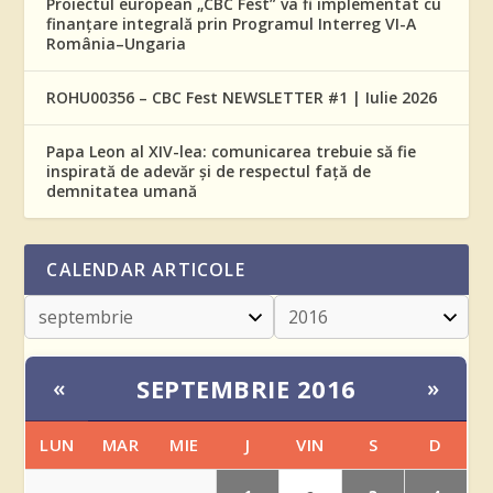
Proiectul european „CBC Fest” va fi implementat cu
finanțare integrală prin Programul Interreg VI-A
România–Ungaria
ROHU00356 – CBC Fest NEWSLETTER #1 | Iulie 2026
Papa Leon al XIV-lea: comunicarea trebuie să fie
inspirată de adevăr și de respectul față de
demnitatea umană
CALENDAR ARTICOLE
SEPTEMBRIE 2016
«
»
LUN
MAR
MIE
J
VIN
S
D