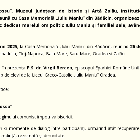
Hossu”, Muzeul Județean de Istorie și Artă Zalău, instituți
reună cu Casa Memorială „Iuliu Maniu” din Bădăcin, organizeaz
fic dedicat marelui om politic Iuliu Maniu și familiei sale, avân
ie 2025
, la Casa Memorială „Iuliu Maniu” din Bădăcin, reunind
26 d
Alba Iulia, Cluj-Napoca, Baia Mare, Satu Mare, Oradea și Zalău.
, în prezența
P.S. dr. Virgil Bercea
, episcopul Eparhiei Române Unit
 de elevi de la Liceul Greco-Catolic „Iuliu Maniu” Oradea.
tice:
Hossu”
regimului comunist împotriva bisericii.
eri și momente de dialog între participanți, urmărind atât recuperare
credință, rezistență și demnitate.