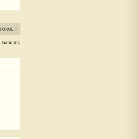
TORUL
el Gandolfo