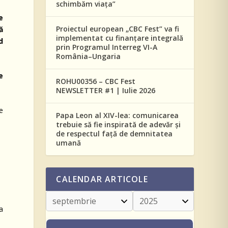
schimbăm viața”
e
Proiectul european „CBC Fest” va fi
ă
implementat cu finanțare integrală
d
prin Programul Interreg VI-A
România–Ungaria
e
ROHU00356 – CBC Fest
NEWSLETTER #1 | Iulie 2026
e
Papa Leon al XIV-lea: comunicarea
trebuie să fie inspirată de adevăr și
de respectul față de demnitatea
umană
CALENDAR ARTICOLE
a