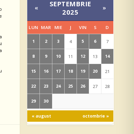
SEPTEMBRIE
«
»
 o
2025
le
LUN
MAR
MIE
J
VIN
S
D
a
1
2
3
5
6
4
7
și
a
8
9
10
12
14
11
13
u
15
16
17
18
19
20
21
22
23
24
25
26
27
28
29
30
« august
octombrie »