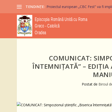
TENDINȚE:
Proiectul european „CBC Fest” va fi imple
COMUNICAT: SIMPOZ
ÎNTEMNIȚATĂ” – EDIȚIA 
MANI
Postat de
Biroul d