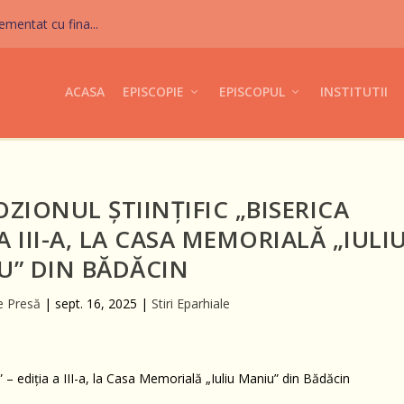
mentat cu fina...
ACASA
EPISCOPIE
EPISCOPUL
INSTITUTII
IONUL ȘTIINȚIFIC „BISERICA
A III-A, LA CASA MEMORIALĂ „IULI
U” DIN BĂDĂCIN
e Presă
|
sept. 16, 2025
|
Stiri Eparhiale