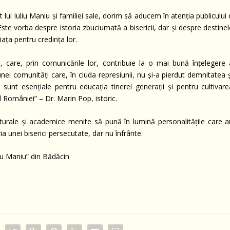
at lui Iuliu Maniu și familiei sale, dorim să aducem în atenția publicului
Este vorba despre istoria zbuciumată a bisericii, dar și despre destine
iața pentru credința lor.
, care, prin comunicările lor, contribuie la o mai bună înțelegere 
unei comunități care, în ciuda represiunii, nu și-a pierdut demnitatea 
nt esențiale pentru educația tinerei generații și pentru cultivare
al României” – Dr. Marin Pop, istoric.
ulturale și academice menite să pună în lumină personalitățile care a
 unei biserici persecutate, dar nu înfrânte.
liu Maniu” din Bădăcin