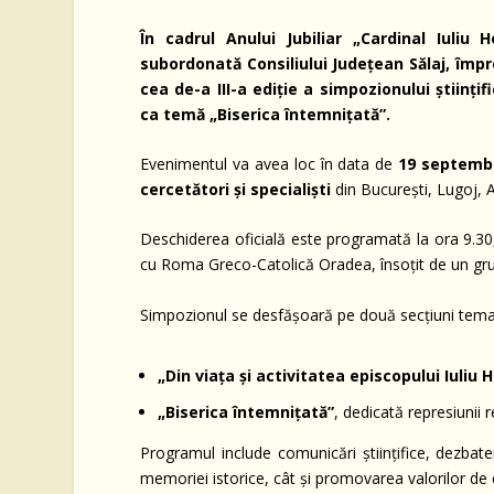
În cadrul Anului Jubiliar „Cardinal Iuliu 
subordonată Consiliului Județean Sălaj, împ
cea de-a III-a ediție a simpozionului științi
ca temă „Biserica întemnițată”.
Evenimentul va avea loc în data de
19 septembr
cercetători și specialiști
din București, Lugoj, 
Deschiderea oficială este programată la ora 9.30
cu Roma Greco-Catolică Oradea, însoțit de un grup
Simpozionul se desfășoară pe două secțiuni tema
„Din viața și activitatea episcopului Iuliu 
„Biserica întemnițată”
, dedicată represiunii 
Programul include comunicări științifice, dezbat
memoriei istorice, cât și promovarea valorilor de 