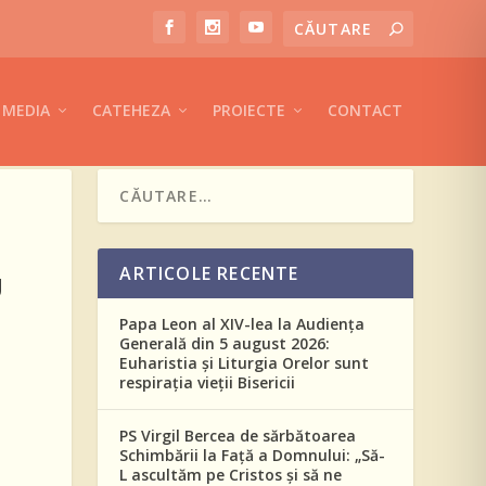
MEDIA
CATEHEZA
PROIECTE
CONTACT
ARTICOLE RECENTE
U
Papa Leon al XIV-lea la Audiența
Generală din 5 august 2026:
Euharistia și Liturgia Orelor sunt
respirația vieții Bisericii
PS Virgil Bercea de sărbătoarea
Schimbării la Față a Domnului: „Să-
L ascultăm pe Cristos și să ne