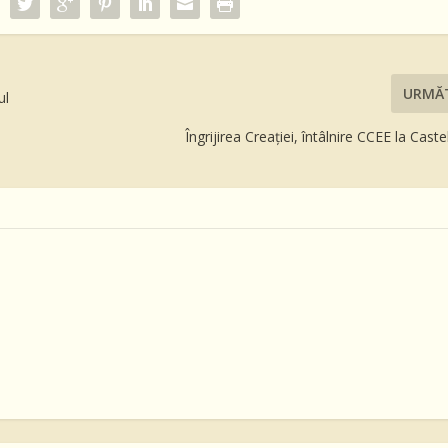
URMĂ
ul
Îngrijirea Creației, întâlnire CCEE la Cast