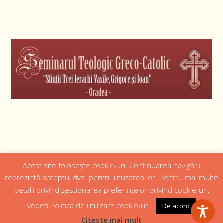
Acest site folosește cookie-uri. Continuarea navigării
Designed by
Web Design 4Us Consulting
|
reprezintă acceptul dvs. pentru utilizarea lor. Pentru mai multe
detalii privind gestionarea preferințelor privind cookie-uri,
Acasa
Istoric
Episcopul
Institutii
Media
Cateheza
vedeți Politica de utillizare cookie-uri..
De acord
Parteneri
Contact
Politică confidențialitate
Citeste mai mult