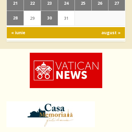
21
22
23
24
25
26
27
28
30
29
31
« iunie
august »