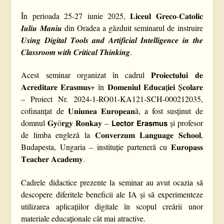
În perioada 25-27 iunie 2025, 𝐋𝐢𝐜𝐞𝐮𝐥 𝐆𝐫𝐞𝐜𝐨-𝐂𝐚𝐭𝐨𝐥𝐢𝐜
𝑰𝒖𝒍𝒊𝒖 𝑴𝒂𝒏𝒊𝒖 din Oradea a găzduit seminarul de instruire
𝑼𝒔𝒊𝒏𝒈 𝑫𝒊𝒈𝒊𝒕𝒂𝒍 𝑻𝒐𝒐𝒍𝒔 𝒂𝒏𝒅 𝑨𝒓𝒕𝒊𝒇𝒊𝒄𝒊𝒂𝒍 𝑰𝒏𝒕𝒆𝒍𝒍𝒊𝒈𝒆𝒏𝒄𝒆 𝒊𝒏 𝒕𝒉𝒆
𝑪𝒍𝒂𝒔𝒔𝒓𝒐𝒐𝒎 𝒘𝒊𝒕𝒉 𝑪𝒓𝒊𝒕𝒊𝒄𝒂𝒍 𝑻𝒉𝒊𝒏𝒌𝒊𝒏𝒈.
Acest seminar organizat în cadrul 𝐏𝐫𝐨𝐢𝐞𝐜𝐭𝐮𝐥𝐮𝐢 𝐝𝐞
𝐀𝐜𝐫𝐞𝐝𝐢𝐭𝐚𝐫𝐞 𝐄𝐫𝐚𝐬𝐦𝐮𝐬+ în 𝐃𝐨𝐦𝐞𝐧𝐢𝐮𝐥 𝐄𝐝𝐮𝐜𝐚ț𝐢𝐞𝐢 Ș𝐜𝐨𝐥𝐚𝐫𝐞
– Proiect Nr. 2024-1-RO01-KA121-SCH-000212035,
cofinanțat de 𝐔𝐧𝐢𝐮𝐧𝐞𝐚 𝐄𝐮𝐫𝐨𝐩𝐞𝐚𝐧ă, a fost susținut de
domnul 𝐆𝐲ö𝐫𝐠𝐲 𝐑𝐨𝐧𝐤𝐚𝐲 – 𝗟𝗲𝗰𝘁𝗼𝗿 𝗘𝗿𝗮𝘀𝗺𝘂𝘀 și profesor
de limba engleză la 𝐂𝐨𝐧𝐯𝐞𝐫𝐳𝐮𝐦 𝐋𝐚𝐧𝐠𝐮𝐚𝐠𝐞 𝐒𝐜𝐡𝐨𝐨𝐥,
Budapesta, Ungaria – instituție parteneră cu 𝐄𝐮𝐫𝐨𝐩𝐚𝐬𝐬
𝐓𝐞𝐚𝐜𝐡𝐞𝐫 𝐀𝐜𝐚𝐝𝐞𝐦𝐲.
Cadrele didactice prezente la seminar au avut ocazia să
descopere diferitele beneficii ale IA și să experimenteze
utilizarea aplicațiilor digitale în scopul creării unor
materiale educaționale cât mai atractive.