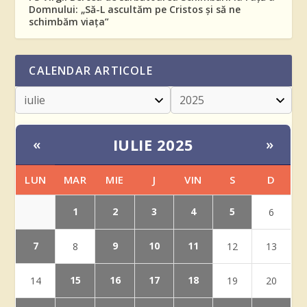
Domnului: „Să-L ascultăm pe Cristos și să ne
schimbăm viața”
CALENDAR ARTICOLE
IULIE 2025
«
»
LUN
MAR
MIE
J
VIN
S
D
1
2
3
4
5
6
7
9
10
11
8
12
13
15
16
17
18
14
19
20