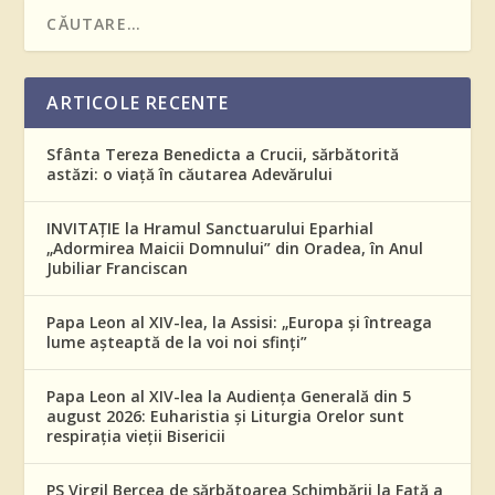
ARTICOLE RECENTE
Sfânta Tereza Benedicta a Crucii, sărbătorită
astăzi: o viață în căutarea Adevărului
INVITAȚIE la Hramul Sanctuarului Eparhial
„Adormirea Maicii Domnului” din Oradea, în Anul
Jubiliar Franciscan
Papa Leon al XIV-lea, la Assisi: „Europa și întreaga
lume așteaptă de la voi noi sfinți”
Papa Leon al XIV-lea la Audiența Generală din 5
august 2026: Euharistia și Liturgia Orelor sunt
respirația vieții Bisericii
PS Virgil Bercea de sărbătoarea Schimbării la Față a