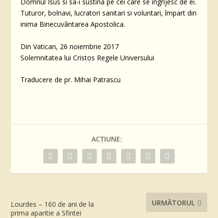
Domnul Isus si sa-i sustina pe cei care se îngrijesc de ei.
Tuturor, bolnavi, lucratori sanitari si voluntari, împart din
inima Binecuvântarea Apostolica.
Din Vatican, 26 noiembrie 2017
Solemnitatea lui Cristos Regele Universului
Traducere de pr. Mihai Patrascu
ACȚIUNE:
URMĂTORUL
Lourdes – 160 de ani de la
prima aparitie a Sfintei