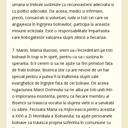
umana si trebuie sustinute cu recunoastere adecvata si
cu politici adecvate. De aceea, medici si infirmieri,
preoti, consacrati si voluntari, rude si toti cei care se
angajeaza în îngrijirea bolnavilor, participa la aceasta
misiune ecleziala. Este o responsabilitate împartasita
care îmbogateste valoarea slujirii zilnice a fiecaruia.
7. Mariei, Mama duiosiei, vrem sa-i încredintam pe toti
bolnavii în trup si în spirit, pentru ca sa-i sustina în
speranta. Ei îi cerem si sa ne ajute sa fim primitori fata
de fratii bolnavi. Biserica stie ca are nevoie de un har
special pentru a putea fi la înaltimea slujirii sale
evanghelice de îngrijire fata de cei bolnavi. De aceea
rugaciunea Maicii Domnului sa ne aiba pe toti uniti într-
o implorarea insistenta, pentru ca fiecare membru al
Bisericii sa traiasca vocatia la slujirea vietii si a sanatatii
cu iubire. Fecioara Maria sa mijloceasca pentru aceasta
a XXVI-a Zi Mondiala a Bolnavului; sa ajute persoanele
bolnave sa traiasca propria suferinta în comuniune cu