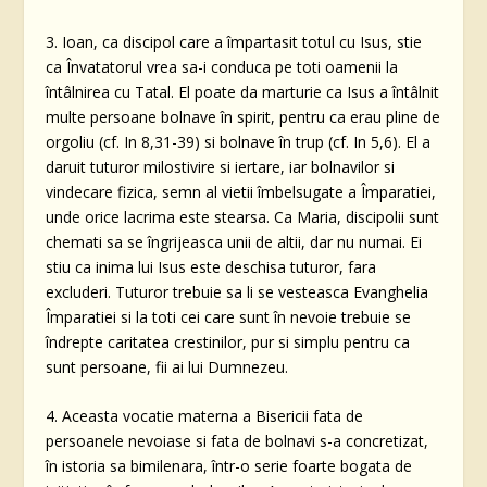
3. Ioan, ca discipol care a împartasit totul cu Isus, stie
ca Învatatorul vrea sa-i conduca pe toti oamenii la
întâlnirea cu Tatal. El poate da marturie ca Isus a întâlnit
multe persoane bolnave în spirit, pentru ca erau pline de
orgoliu (cf. In 8,31-39) si bolnave în trup (cf. In 5,6). El a
daruit tuturor milostivire si iertare, iar bolnavilor si
vindecare fizica, semn al vietii îmbelsugate a Împaratiei,
unde orice lacrima este stearsa. Ca Maria, discipolii sunt
chemati sa se îngrijeasca unii de altii, dar nu numai. Ei
stiu ca inima lui Isus este deschisa tuturor, fara
excluderi. Tuturor trebuie sa li se vesteasca Evanghelia
Împaratiei si la toti cei care sunt în nevoie trebuie se
îndrepte caritatea crestinilor, pur si simplu pentru ca
sunt persoane, fii ai lui Dumnezeu.
4. Aceasta vocatie materna a Bisericii fata de
persoanele nevoiase si fata de bolnavi s-a concretizat,
în istoria sa bimilenara, într-o serie foarte bogata de