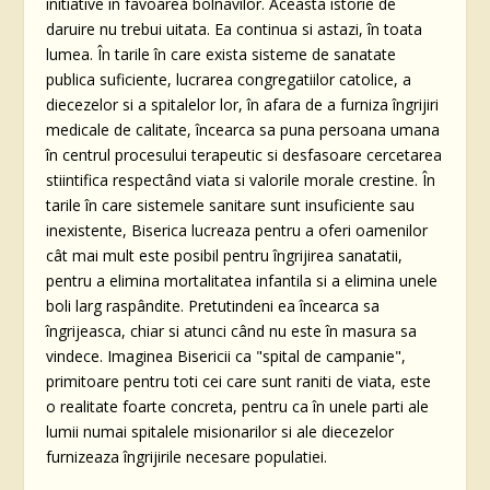
initiative în favoarea bolnavilor. Aceasta istorie de
daruire nu trebui uitata. Ea continua si astazi, în toata
lumea. În tarile în care exista sisteme de sanatate
publica suficiente, lucrarea congregatiilor catolice, a
diecezelor si a spitalelor lor, în afara de a furniza îngrijiri
medicale de calitate, încearca sa puna persoana umana
în centrul procesului terapeutic si desfasoare cercetarea
stiintifica respectând viata si valorile morale crestine. În
tarile în care sistemele sanitare sunt insuficiente sau
inexistente, Biserica lucreaza pentru a oferi oamenilor
cât mai mult este posibil pentru îngrijirea sanatatii,
pentru a elimina mortalitatea infantila si a elimina unele
boli larg raspândite. Pretutindeni ea încearca sa
îngrijeasca, chiar si atunci când nu este în masura sa
vindece. Imaginea Bisericii ca "spital de campanie",
primitoare pentru toti cei care sunt raniti de viata, este
o realitate foarte concreta, pentru ca în unele parti ale
lumii numai spitalele misionarilor si ale diecezelor
furnizeaza îngrijirile necesare populatiei.