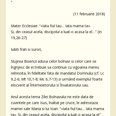
“
(11 februarie 2018)
Mater Ecclesiae: "«Iata fiul tau… Iata mama ta».
Si, din ceasul acela, discipolul a luat-o acasa la el…" (In
19,26-27)
Iubiti frati si surori,
Slujirea Bisericii adusa celor bolnavi si celor care se
îngrijesc de ei trebuie sa continue cu vigoarea mereu
reînnoita, în fidelitate fata de mandatul Domnului (cf. Lc
9,2-6; Mt 10,1-8; Mc 6,7-13) si urmând exemplul foarte
elocvent al Întemeietorului si Învatatorului sau.
Anul acesta tema Zilei Bolnavului ne este data de
cuvintele pe care Isus, înaltat pe cruce, le adreseaza
mamei sale Maria si lui Ioan: "«Iata fiul tau… Iata mama
ta». Si, din ceasul acela, discipolul a luat-o acasa la el"