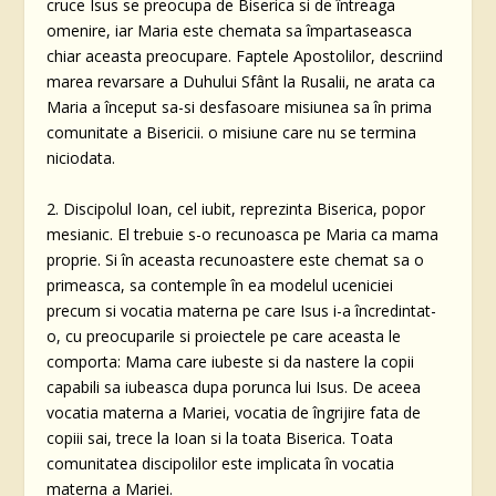
cruce Isus se preocupa de Biserica si de întreaga
omenire, iar Maria este chemata sa împartaseasca
chiar aceasta preocupare. Faptele Apostolilor, descriind
marea revarsare a Duhului Sfânt la Rusalii, ne arata ca
Maria a început sa-si desfasoare misiunea sa în prima
comunitate a Bisericii. o misiune care nu se termina
niciodata.
2. Discipolul Ioan, cel iubit, reprezinta Biserica, popor
mesianic. El trebuie s-o recunoasca pe Maria ca mama
proprie. Si în aceasta recunoastere este chemat sa o
primeasca, sa contemple în ea modelul uceniciei
precum si vocatia materna pe care Isus i-a încredintat-
o, cu preocuparile si proiectele pe care aceasta le
comporta: Mama care iubeste si da nastere la copii
capabili sa iubeasca dupa porunca lui Isus. De aceea
vocatia materna a Mariei, vocatia de îngrijire fata de
copiii sai, trece la Ioan si la toata Biserica. Toata
comunitatea discipolilor este implicata în vocatia
materna a Mariei.