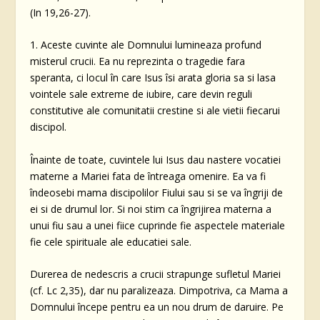
(In 19,26-27).
1. Aceste cuvinte ale Domnului lumineaza profund
misterul crucii. Ea nu reprezinta o tragedie fara
speranta, ci locul în care Isus îsi arata gloria sa si lasa
vointele sale extreme de iubire, care devin reguli
constitutive ale comunitatii crestine si ale vietii fiecarui
discipol.
Înainte de toate, cuvintele lui Isus dau nastere vocatiei
materne a Mariei fata de întreaga omenire. Ea va fi
îndeosebi mama discipolilor Fiului sau si se va îngriji de
ei si de drumul lor. Si noi stim ca îngrijirea materna a
unui fiu sau a unei fiice cuprinde fie aspectele materiale
fie cele spirituale ale educatiei sale.
Durerea de nedescris a crucii strapunge sufletul Mariei
(cf. Lc 2,35), dar nu paralizeaza. Dimpotriva, ca Mama a
Domnului începe pentru ea un nou drum de daruire. Pe