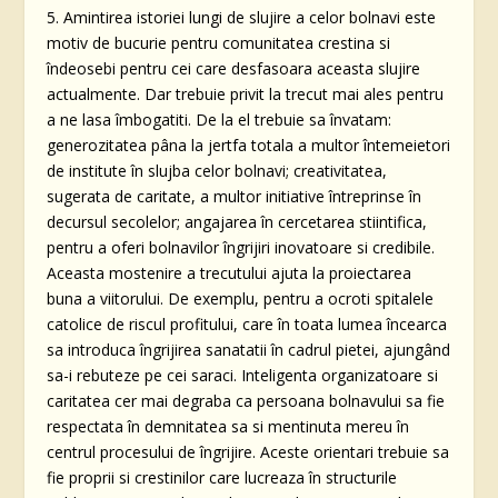
5. Amintirea istoriei lungi de slujire a celor bolnavi este
motiv de bucurie pentru comunitatea crestina si
îndeosebi pentru cei care desfasoara aceasta slujire
actualmente. Dar trebuie privit la trecut mai ales pentru
a ne lasa îmbogatiti. De la el trebuie sa învatam:
generozitatea pâna la jertfa totala a multor întemeietori
de institute în slujba celor bolnavi; creativitatea,
sugerata de caritate, a multor initiative întreprinse în
decursul secolelor; angajarea în cercetarea stiintifica,
pentru a oferi bolnavilor îngrijiri inovatoare si credibile.
Aceasta mostenire a trecutului ajuta la proiectarea
buna a viitorului. De exemplu, pentru a ocroti spitalele
catolice de riscul profitului, care în toata lumea încearca
sa introduca îngrijirea sanatatii în cadrul pietei, ajungând
sa-i rebuteze pe cei saraci. Inteligenta organizatoare si
caritatea cer mai degraba ca persoana bolnavului sa fie
respectata în demnitatea sa si mentinuta mereu în
centrul procesului de îngrijire. Aceste orientari trebuie sa
fie proprii si crestinilor care lucreaza în structurile