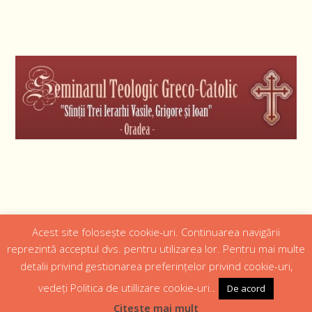
Acest site folosește cookie-uri. Continuarea navigării
Designed by
Web Design 4Us Consulting
|
reprezintă acceptul dvs. pentru utilizarea lor. Pentru mai multe
detalii privind gestionarea preferințelor privind cookie-uri,
Acasa
Istoric
Episcopul
Institutii
Media
Cateheza
vedeți Politica de utillizare cookie-uri..
De acord
Parteneri
Contact
Politică confidențialitate
Citeste mai mult