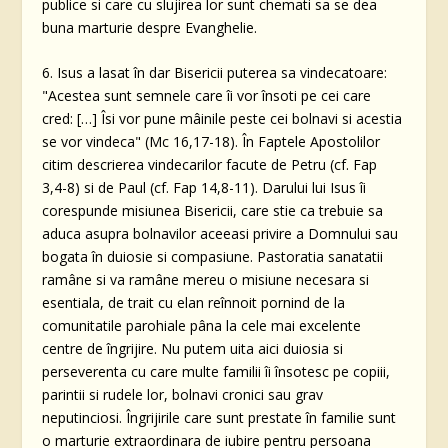
publice si care cu slujirea lor sunt chemati sa se dea
buna marturie despre Evanghelie.
6. Isus a lasat în dar Bisericii puterea sa vindecatoare:
"Acestea sunt semnele care îi vor însoti pe cei care
cred: […] Îsi vor pune mâinile peste cei bolnavi si acestia
se vor vindeca" (Mc 16,17-18). În Faptele Apostolilor
citim descrierea vindecarilor facute de Petru (cf. Fap
3,4-8) si de Paul (cf. Fap 14,8-11). Darului lui Isus îi
corespunde misiunea Bisericii, care stie ca trebuie sa
aduca asupra bolnavilor aceeasi privire a Domnului sau
bogata în duiosie si compasiune. Pastoratia sanatatii
ramâne si va ramâne mereu o misiune necesara si
esentiala, de trait cu elan reînnoit pornind de la
comunitatile parohiale pâna la cele mai excelente
centre de îngrijire. Nu putem uita aici duiosia si
perseverenta cu care multe familii îi însotesc pe copiii,
parintii si rudele lor, bolnavi cronici sau grav
neputinciosi. Îngrijirile care sunt prestate în familie sunt
o marturie extraordinara de iubire pentru persoana