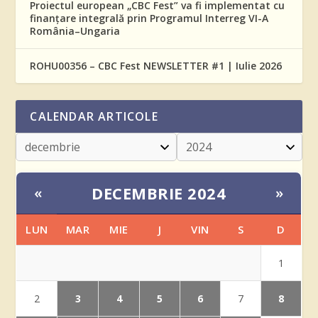
Proiectul european „CBC Fest” va fi implementat cu
finanțare integrală prin Programul Interreg VI-A
România–Ungaria
ROHU00356 – CBC Fest NEWSLETTER #1 | Iulie 2026
CALENDAR ARTICOLE
DECEMBRIE 2024
«
»
LUN
MAR
MIE
J
VIN
S
D
1
3
4
5
6
8
2
7