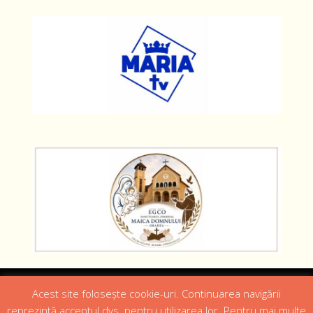
Designed by
Web Design 4Us Consulting
|
Acest site folosește cookie-uri. Continuarea navigării
reprezintă acceptul dvs. pentru utilizarea lor. Pentru mai multe