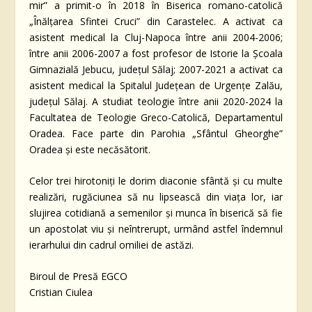
mir” a primit-o în 2018 în Biserica romano-catolică
„Înălțarea Sfintei Cruci” din Carastelec. A activat ca
asistent medical la Cluj-Napoca între anii 2004-2006;
între anii 2006-2007 a fost profesor de Istorie la Școala
Gimnazială Jebucu, județul Sălaj; 2007-2021 a activat ca
asistent medical la Spitalul Județean de Urgențe Zalău,
județul Sălaj. A studiat teologie între anii 2020-2024 la
Facultatea de Teologie Greco-Catolică, Departamentul
Oradea. Face parte din Parohia „Sfântul Gheorghe”
Oradea și este necăsătorit.
Celor trei hirotoniți le dorim diaconie sfântă și cu multe
realizări, rugăciunea să nu lipsească din viața lor, iar
slujirea cotidiană a semenilor și munca în biserică să fie
un apostolat viu și neîntrerupt, urmând astfel îndemnul
ierarhului din cadrul omiliei de astăzi.
Biroul de Presă EGCO
Cristian Ciulea