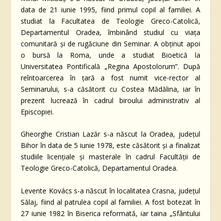
data de 21 iunie 1995, fiind primul copil al familiei. A
studiat la Facultatea de Teologie Greco-Catolică,
Departamentul Oradea, îmbinând studiul cu viața
comunitară și de rugăciune din Seminar. A obținut apoi
o bursă la Roma, unde a studiat Bioetică la
Universitatea Pontificală „Regina Apostolorum”. După
reîntoarcerea în țară a fost numit vice-rector al
Seminarului, s-a căsătorit cu Costea Mădălina, iar în
prezent lucrează în cadrul biroului administrativ al
Episcopiei.
Gheorghe Cristian Lazăr s-a născut la Oradea, județul
Bihor în data de 5 iunie 1978, este căsătorit și a finalizat
studiile licențiale și masterale în cadrul Facultății de
Teologie Greco-Catolică, Departamentul Oradea.
Levente Kovács s-a născut în localitatea Crasna, județul
Sălaj, fiind al patrulea copil al familiei. A fost botezat în
27 iunie 1982 în Biserica reformată, iar taina „Sfântului