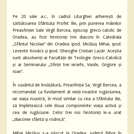
Pe 20 iulie a.c., în cadrul Liturghiei arhierești de
sărbătoarea Sfântului Profet Ilie, prin punerea mâinilor
Preasfinției Sale Virgil Bercea, episcop greco-catolic de
Oradea, au fost hirotoniți trei diaconi în Catedrala
„Sfântul Nicolae” din Oradea: ipod. Miclăuș Mihai, ipod.
Levente Kovács și ipod. Gheoghe Cristian Lazăr. Aceștia
sunt absolvenți ai Facultății de Teologie Greco-Catolică
și ai Seminarului „Sfinții trei ierarhi, Vasile, Grigore și
Ioan”.
În cuvântul de învățătură, Preasfinția Sa, Virgil Bercea, a
recomandat ca fundament al vieții noastre rugăciunea,
iar viața noastră, în mod similar cu cea a Sfântului Ilie,
să împletească cele doua componente: viața activă și
cea de rugăciune. Celor trei noi hirotoniți le-a urat
„diaconie sfântă și rodnică”.
Mihai Miclăuș s-a născut la Oradea, județul Bihor în