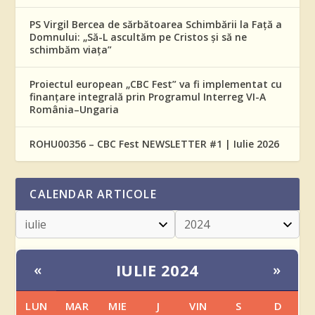
PS Virgil Bercea de sărbătoarea Schimbării la Față a
Domnului: „Să-L ascultăm pe Cristos și să ne
schimbăm viața”
Proiectul european „CBC Fest” va fi implementat cu
finanțare integrală prin Programul Interreg VI-A
România–Ungaria
ROHU00356 – CBC Fest NEWSLETTER #1 | Iulie 2026
CALENDAR ARTICOLE
IULIE 2024
«
»
LUN
MAR
MIE
J
VIN
S
D