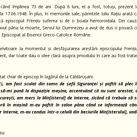
 când împlinea 73 de ani. După 6 luni, el a fost, totuși, prezent l
 17.06.1948. În plus, în memoriile sale, părintele Iuliu Rațiu arată c
t că episcopul Frențiu suferea si de o boala hemoroidala. Din cauz
 avut pâna la moarte, Servul lui Dumnezeu a avut de dus o povară c
 Episcopat al Bisericii Greco-Catolice Române.
privitoare la momentul și desfășurarea arestării episcopului Frențiu
rit, dar toate dau o idee clară asupra pmodului în care au fost trataț
t chiar de episcop în lagărul de la Căldărușani:
(1), am fost sculat din somn de
ș
efii Siguran
ț
ei
ș
i poftit s
ă
plec l
 s
ă
-mi pun
ă
la dispozi
ț
ie ma
ș
ina, accentuând c
ă
nu sunt arestat, c
ucure
ș
ti, am mers la Min[isterul] de Interne, zicând c
ă
trebuie s
ă
s
or
ă
în ma
ș
in
ă
m-au poftit în salon pâna când
se
informeaz
ă
cân
de Interne, m-au condus într-o celul
ă
din beciurile Min[isterului], und
su: