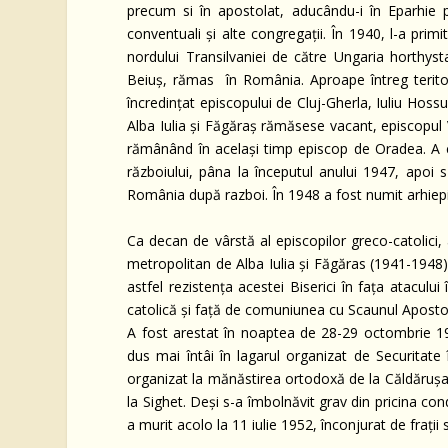
precum si în apostolat, aducându-i în Eparhie p
conventuali și alte congregații. În 1940, l-a primi
nordului Transilvaniei de către Ungaria horthyst
Beiuș, rămas în România. Aproape întreg teritor
încredințat episcopului de Cluj-Gherla, Iuliu Hoss
Alba Iulia și Făgăraș rămăsese vacant, episcopul V
rămânând în același timp episcop de Oradea. A c
războiului, pâna la începutul anului 1947, apoi s
România după razboi. În 1948 a fost numit arhie
Ca decan de vârstă al episcopilor greco-catolici,
metropolitan de Alba Iulia și Făgăras (1941-1948)
astfel rezistența acestei Biserici în fața ataculu
catolică și față de comuniunea cu Scaunul Apostol
A fost arestat în noaptea de 28-29 octombrie 1948
dus mai întâi în lagarul organizat de Securitate
organizat la mănăstirea ortodoxă de la Căldărușan
la Sighet. Deși s-a îmbolnăvit grav din pricina cond
a murit acolo la 11 iulie 1952, înconjurat de frații 