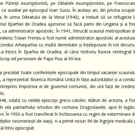
e Părinții Asumpționisti, pe Oblatele Asumpționiste, pe Franciscani
t ca auxiliar pe episcopul Ioan Suciu. În același an, din pricina ocupăr
a, în urma Diktatului de la Viena (1940), a trebuit să se refugieze l
iul Eparhiei de Oradea ajunsese să facă parte din Ungaria și a fos
u, ca administrator apostolic. În 1941, întrucât scaunul metropolitan 
aleriu Traian Frențiu a fost numit administrator apostolic al acestuia
ondus Arhieparhia cu multă demnitate și înțelepciune în tot decursu
-a întors în Eparhia de Oradea, al cărui teritoriu fusese reintegrat î
piscop
ad personam
de Papa Pius al XII-lea.
 a prezidat toate conferințele episcopale din timpul vacanței scaunulu
, a reprezentat Biserica Română Unită în fața autorităților și a condu
i întreprins împotriva ei de guvernul comunist, din ură față de credin
ic.
, odată cu ceilalți episcopi greco-catolici. Alături de aceștia, a fos
 în vila patriarhului ortodox din comuna Dragoslavele, apoi în lagăru
i. În 1950 a fost transferat în închisoarea cu regim de exterminare d
ițiilor neomenești de viață, n-a primit niciun fel de îngrijire medicală 
săi întru episcopat.