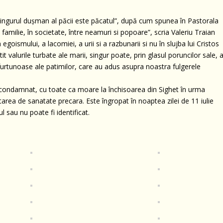
 „singurul dușman al păcii este păcatul”, după cum spunea în Pastorala
n familie, în societate, între neamuri si popoare”, scria Valeriu Traian
egoismului, a lacomiei, a urii si a razbunarii si nu în slujba lui Cristos
tit valurile turbate ale marii, singur poate, prin glasul poruncilor sale, a
le furtunoase ale patimilor, care au adus asupra noastra fulgerele
 condamnat, cu toate ca moare la închisoarea din Sighet în urma
tarea de sanatate precara. Este îngropat în noaptea zilei de 11 iulie
l sau nu poate fi identificat.