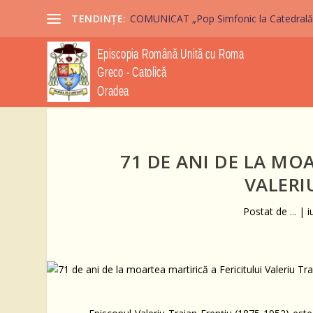
TENDINȚE:
COMUNICAT „Pop Simfonic la Catedrală” 2
71 DE ANI DE LA MO
VALERI
Postat de
...
|
i