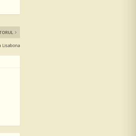
TORUL
la Lisabona