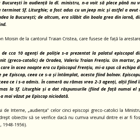
a Bucure
ș
ti în audien
ță
la dl. ministru, n-a voit s
ă
plece pân
ă
nu v
a terminat
S
f.
L
iturghie; a fost adus cu un jeep mic
ș
i astfel a avut
adea la Bucure
ș
ti; de altcum, era sl
ă
bit din boala grea din iarn
ă
, d
ind.
on Moisin de la cantorul Traian Cristea, care fusese de față la arestar
de cca 10 agen
ț
i de poli
ț
ie s-a prezentat la palatul episcopal di
it (greco-catolic) de Oradea, Valeriu Traian Fren
ț
iu. Un martor, p
, care în acea noapte era cu Episcopul Fren
ț
iu, mi-a spus c
ă
echipa d
e pe Episcop, ceea ce s-a
ș
i întâmplat, acesta fiind bolnav.
Episcopu
 ceea ce i s-a admis. În camer
ă
au r
ă
mas vreo 2-3 agen
ț
i, al
ț
ii fiind 
mas la Sf. Liturghie
ș
i a dat r
ă
spunsurile (fiind de fa
ță
numai el
-a mai v
ă
zut pe Episcop niciodat
ă
.
 de Interne, „audiența” celor cinci episcopi greco-catolici la Ministr
rept obiectiv să se verifice dacă nu cumva vreunul dintre ei ar fi fos
 1948-1956).