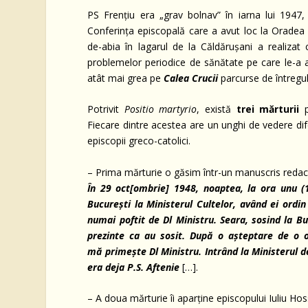
PS Frențiu era „grav bolnav” în iarna lui 1947,
Conferința episcopală care a avut loc la Oradea la
de-abia în lagarul de la Căldărușani a realiza
problemelor periodice de sănătate pe care le-a
atât mai grea pe
Calea Crucii
parcurse de întregul
Potrivit
Positio martyrio
, există
trei
m
ă
rturii
Fiecare dintre acestea are un unghi de vedere dife
episcopii greco-catolici.
– Prima mărturie o găsim într-un manuscris redacta
În 29 oct[ombrie] 1948, noaptea, la ora unu 
Bucure
ș
ti la Ministerul Cultelor, având ei ordin
numai poftit de Dl Ministru. Seara, sosind la B
prezinte ca au sosit.
Dup
ă
o a
ș
teptare de o 
m
ă
prime
ș
te Dl Ministru. Intrând la Ministerul 
era deja P.S. Aftenie
[…].
– A doua mărturie îi aparține episcopului Iuliu Hos