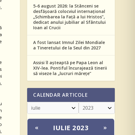
e
5-6 august 2026: la Stânceni se
e,
desfășoară colocviul internațional
„Schimbarea la Față a lui Hristos”,
dedicat anului jubiliar al Sfântului
Ioan al Crucii
ză
a
e
A fost lansat Imnul Zilei Mondiale
a Tineretului de la Seul din 2027
ie
Assisi îl așteaptă pe Papa Leon al
XIV-lea. Pontiful încurajează tinerii
rs
să viseze la „lucruri mărețe”
i
a,
CALENDAR ARTICOLE
ru
n
de
lo
IULIE 2023
«
»
,