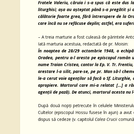
Fratele Valeriu, c
ă
ruia i s-a spus c
ă
este dus l
liturghisi; a
ș
a au a
ș
teptat pân
ă
s-a preg
ă
tit
ș
i 
c
ă
l
ă
torie foarte grea, f
ă
r
ă
întrerupere de la Or
care înc
ă
nu se ref
ă
cuse deplin; astfel, era sufer
– A treia marturie a fost culeasă de părintele Ant
Iată marturia acestuia, redactată de pr. Moisin:
În noaptea de 28/29 octombrie 1948, o echip
ă
Oradea, pentru a-l aresta pe episcopul român un
nume Traian Cristea, cantor la Ep. V. Tr. Frentiu
arestare l-a silit, pare-se, pe pr. Man s
ă
-l chem
le-a cerut voie agen
ț
ilor s
ă
fac
ă
o Sf. Liturghie,
apropiere. Martorul care mi-a relatat […] a r
ă
agen
ț
ii de paz
ă
). De atunci, martorul acesta nu l
După două nopți petrecute în celulele Ministerului
Cultelor (episcopul Hossu fusese în ajun) a avut d
dispus să cedeze (v. capitolul
Calea Crucii
comună,