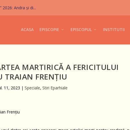
026: Andra și di...
ACASA
EPISCOPIE
EPISCOPUL
INSTITUTII
ARTEA MARTIRICĂ A FERICITULUI
U TRAIAN FRENȚIU
ul. 11, 2023
|
Speciale
,
Stiri Eparhiale