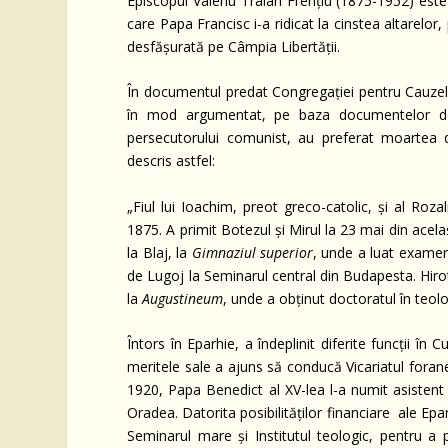
Episcopul Valeriu Traian Frențiu (1875-1952) este 
care Papa Francisc i-a ridicat la cinstea altarelor,
desfășurată pe Câmpia Libertății.
În documentul predat Congregației pentru Cauzele
în mod argumentat, pe baza documentelor de ar
persecutorului comunist, au preferat moartea d
descris astfel:
„Fiul lui Ioachim, preot greco-catolic, și al Roza
1875. A primit Botezul și Mirul la 23 mai din acel
la Blaj, la
Gimnaziul superior
, unde a luat examenu
de Lugoj la Seminarul central din Budapesta. Hirot
la
Augustineum
, unde a obținut doctoratul în teolo
Întors în Eparhie, a îndeplinit diferite funcții î
meritele sale a ajuns să conducă Vicariatul foran
1920, Papa Benedict al XV-lea l-a numit asistent a
Oradea. Datorita posibilităților financiare ale Epa
Seminarul mare și Institutul teologic, pentru a p