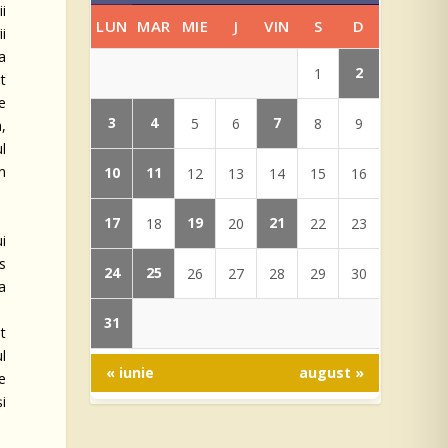
i
LUN
MAR
MIE
J
VIN
S
D
ii
a
2
1
t
de
3
4
7
5
6
8
9
,
l
n
10
11
12
13
14
15
16
17
19
21
18
20
22
23
i
s
24
25
26
27
28
29
30
ța
31
t
l
« iunie
august »
e
și