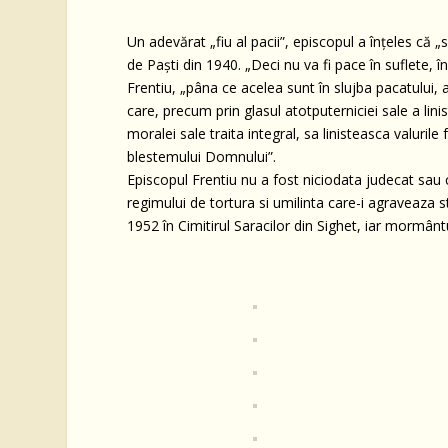
Un adevărat „fiu al pacii”, episcopul a înțeles că
de Paști din 1940. „Deci nu va fi pace în suflete, î
Frentiu, „pâna ce acelea sunt în slujba pacatului, a 
care, precum prin glasul atotputerniciei sale a linis
moralei sale traita integral, sa linisteasca valuri
blestemului Domnului”.
Episcopul Frentiu nu a fost niciodata judecat sau
regimului de tortura si umilinta care-i agraveaza s
1952 în Cimitirul Saracilor din Sighet, iar mormântu