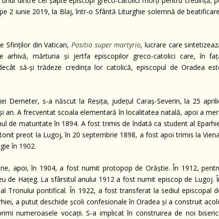
unul dintre cei șapte episcopi greco-catolici morți pentru credință, p
 pe 2 iunie 2019, la Blaj, într-o Sfântă Liturghie solemnă de beatificar
 Sfinților din Vatican,
Positio super martyrio
,
lucrare care sintetizea
hivă, mărturia și jertfa episcopilor greco-catolici care, în faț
ecât să-și trădeze credința lor catolică, episcopul de Oradea est
liei Demeter, s-a născut la Reșița, județul Caraș-Severin, la 25 april
ași an. A frecventat scoala elementară în localitatea natală, apoi a me
l de maturitate în 1894. A fost trimis de îndată ca student al Eparhie
onit preot la Lugoj, în 20 septembrie 1898, a fost apoi trimis la Vien
gie în 1902.
n Curie, apoi, în 1904, a fost numit protopop de Orăștie. În 1912, pent
eu de Hațeg. La sfârsitul anului 1912 a fost numit episcop de Lugoj. Î
l Tronului pontifical. În 1922, a fost transferat la sediul episcopal 
rhiei, a putut deschide școli confesionale în Oradea și a construit aco
rimi numeroasele vocații. S-a implicat în construirea de noi biserici