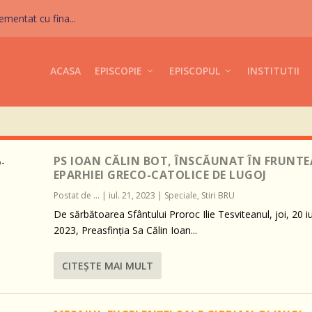
mentat cu fina...
ACASA
EPISCOPIE
EPISCOPUL
INSTITUTII
PS IOAN CĂLIN BOT, ÎNSCĂUNAT ÎN FRUNTE
EPARHIEI GRECO-CATOLICE DE LUGOJ
Postat de
...
|
iul. 21, 2023
|
Speciale
,
Stiri BRU
De sărbătoarea Sfântului Proroc Ilie Tesviteanul, joi, 20 iu
2023, Preasfinția Sa Călin Ioan...
CITEŞTE MAI MULT