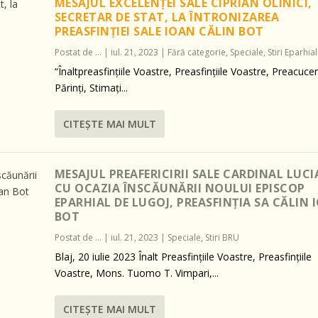
MESAJUL EXCELENȚEI SALE CIPRIAN OLINICI,
SECRETAR DE STAT, LA ÎNTRONIZAREA
PREASFINȚIEI SALE IOAN CĂLIN BOT
Postat de
...
|
iul. 21, 2023
|
Fără categorie
,
Speciale
,
Stiri Eparhia
“Înaltpreasfințiile Voastre, Preasfințiile Voastre, Preacucer
Părinți, Stimați...
CITEŞTE MAI MULT
MESAJUL PREAFERICIRII SALE CARDINAL LUC
CU OCAZIA ÎNSCĂUNĂRII NOULUI EPISCOP
EPARHIAL DE LUGOJ, PREASFINȚIA SA CĂLIN 
BOT
Postat de
...
|
iul. 21, 2023
|
Speciale
,
Stiri BRU
Blaj, 20 iulie 2023 Înalt Preasfințiile Voastre, Preasfințiile
Voastre, Mons. Tuomo T. Vimpari,...
CITEŞTE MAI MULT