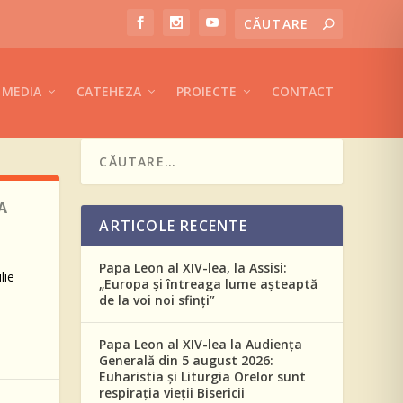
MEDIA
CATEHEZA
PROIECTE
CONTACT
A
ARTICOLE RECENTE
Papa Leon al XIV-lea, la Assisi:
lie
„Europa și întreaga lume așteaptă
de la voi noi sfinți”
Papa Leon al XIV-lea la Audiența
Generală din 5 august 2026:
Euharistia și Liturgia Orelor sunt
respirația vieții Bisericii