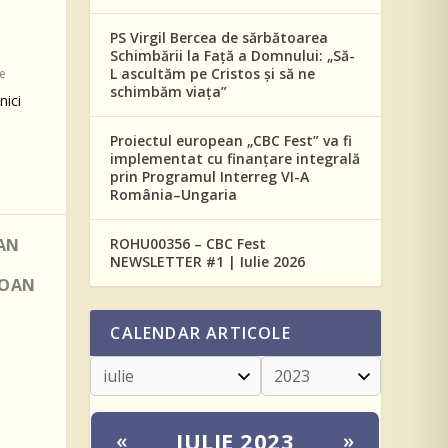
PS Virgil Bercea de sărbătoarea
Schimbării la Față a Domnului: „Să-
L ascultăm pe Cristos și să ne
le
schimbăm viața”
nici
Proiectul european „CBC Fest” va fi
implementat cu finanțare integrală
prin Programul Interreg VI-A
România–Ungaria
IAN
ROHU00356 – CBC Fest
NEWSLETTER #1 | Iulie 2026
IOAN
CALENDAR ARTICOLE
IULIE 2023
«
»