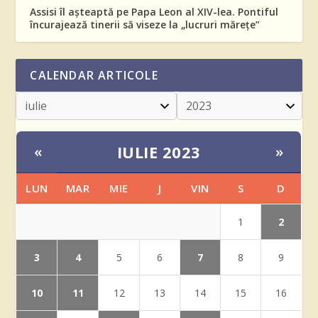
Assisi îl așteaptă pe Papa Leon al XIV-lea. Pontiful
încurajează tinerii să viseze la „lucruri mărețe”
CALENDAR ARTICOLE
IULIE 2023
«
»
LUN
MAR
MIE
J
VIN
S
D
2
1
3
4
7
5
6
8
9
10
11
12
13
14
15
16