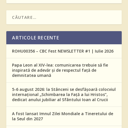
ARTICOLE RECENTE
ROHU00356 – CBC Fest NEWSLETTER #1 | Iulie 2026
Papa Leon al XIV-lea: comunicarea trebuie să fie
inspirată de adevăr și de respectul față de
demnitatea umană
5-6 august 2026: la Stânceni se desfășoară colocviul
internațional „Schimbarea la Față a lui Hristos”,
dedicat anului jubiliar al Sfântului Ioan al Crucii
A fost lansat Imnul Zilei Mondiale a Tineretului de
la Seul din 2027