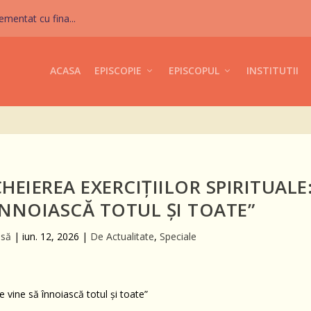
mentat cu fina...
ACASA
EPISCOPIE
EPISCOPUL
INSTITUTII
CHEIEREA EXERCIȚIILOR SPIRITUALE
 ÎNNOIASCĂ TOTUL ȘI TOATE”
esă
|
iun. 12, 2026
|
De Actualitate
,
Speciale