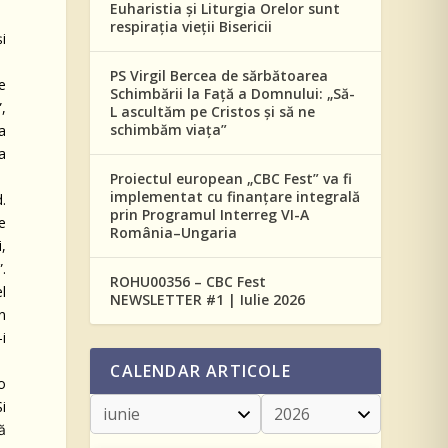
Euharistia și Liturgia Orelor sunt
respirația vieții Bisericii
și
PS Virgil Bercea de sărbătoarea
te
Schimbării la Față a Domnului: „Să-
,
L ascultăm pe Cristos și să ne
schimbăm viața”
a
ta
Proiectul european „CBC Fest” va fi
implementat cu finanțare integrală
.
prin Programul Interreg VI-A
e
România–Ungaria
i,
.
ROHU00356 – CBC Fest
l
NEWSLETTER #1 | Iulie 2026
in
i
CALENDAR ARTICOLE
o
Și
să