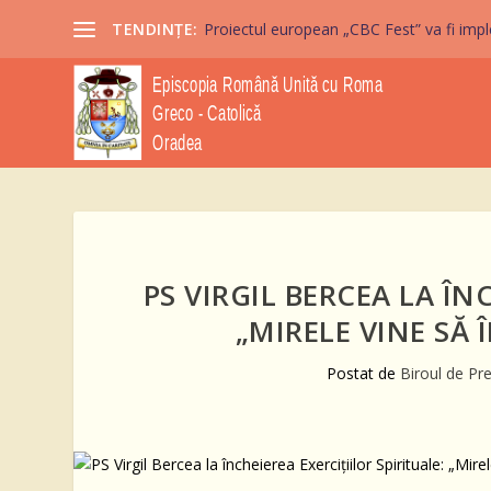
TENDINȚE:
Proiectul european „CBC Fest” va fi imple
PS VIRGIL BERCEA LA ÎN
„MIRELE VINE SĂ
Postat de
Biroul de Pr