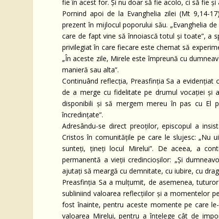
fie în acest for. Și nu doar să fie acolo, ci să fie ș
Pornind apoi de la Evanghelia zilei (Mt 9,14-17
prezent în mijlocul poporului său. „Evanghelia de
care de fapt vine să înnoiască totul și toate”, a 
privilegiat în care fiecare este chemat să experime
„În aceste zile, Mirele este împreună cu dumneavoas
manieră sau alta”.
Continuând reflecția, Preasfinția Sa a evidențiat 
de a merge cu fidelitate pe drumul vocației și a
disponibili și să mergem mereu în pas cu El pe
încredințate”.
Adresându-se direct preoților, episcopul a insist
Cristos în comunitățile pe care le slujesc: „Nu 
sunteți, țineți locul Mirelui”. De aceea, a con
permanentă a vieții credincioșilor: „Și dumneavoa
ajutați să meargă cu demnitate, cu iubire, cu drag
Preasfinția Sa a mulțumit, de asemenea, tuturor 
subliniind valoarea reflecțiilor și a momentelor
fost înainte, pentru aceste momente pe care le-
valoarea Mirelui, pentru a înțelege cât de impor