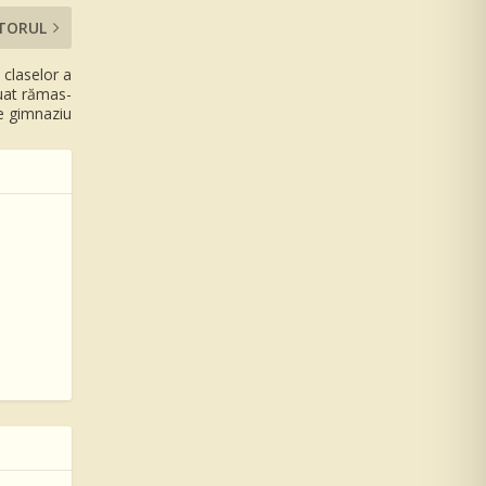
TORUL
i claselor a
luat rămas-
de gimnaziu