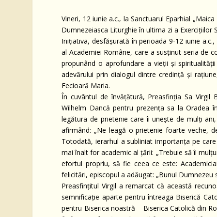
Vineri, 12 iunie a.c., la Sanctuarul Eparhial „Maic
Dumnezeiasca Liturghie în ultima zi a Exercițiilor 
Inițiativa, desfășurată în perioada 9-12 iunie a.c
al Academiei Române, care a susținut seria de con
propunând o aprofundare a vieții și spiritualită
adevărului prin dialogul dintre credință și rațiun
Fecioară Maria.
În cuvântul de învățătură, Preasfinția Sa Virgil
Wilhelm Dancă pentru prezența sa la Oradea în ca
legătura de prietenie care îi unește de mulți ani,
afirmând: „Ne leagă o prietenie foarte veche, de
Totodată, ierarhul a subliniat importanța pe care
mai înalt for academic al țării: „Trebuie să îi mul
efortul propriu, să fie ceea ce este: Academic
felicitări, episcopul a adăugat: „Bunul Dumnezeu s
Preasfințitul Virgil a remarcat că această recun
semnificație aparte pentru întreaga Biserică Catol
pentru Biserica noastră – Biserica Catolică din Ro