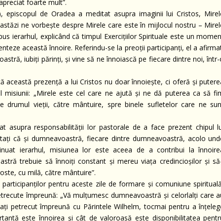
i apreciat foarte mult”.
), episcopul de Oradea a meditat asupra imaginii lui Cristos, Mirel
 astăzi ne vorbește despre Mirele care este în mijlocul nostru – Mirel
spus ierarhul, explicând că timpul Exercițiilor Spirituale este un mome
nteze această înnoire. Referindu-se la preoții participanți, el a afirma
tră, iubiți părinți, și vine să ne înnoiască pe fiecare dintre noi, într
că această prezență a lui Cristos nu doar înnoiește, ci oferă și puter
l misiunii: „Mirele este cel care ne ajută și ne dă puterea ca să fi
 drumul vieții, către mântuire, spre binele sufletelor care ne sun
at asupra responsabilității lor pastorale de a face prezent chipul lu
uitați că și dumneavoastră, fiecare dintre dumneavoastră, acolo und
tinuat ierarhul, misiunea lor este aceea de a contribui la înnoire
stră trebuie să înnoiți constant și mereu viața credincioșilor și să-
oste, cu milă, către mântuire”.
participanților pentru aceste zile de formare și comuniune spirituală
 petrecute împreună: „Vă mulțumesc dumneavoastră și celorlalți care a
ați petrecut împreună cu Părintele Wilhelm, tocmai pentru a înțeleg
tantă este înnoirea și cât de valoroasă este disponibilitatea pentr