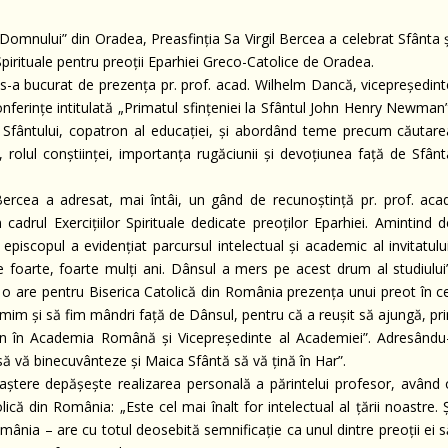
a Domnului” din Oradea, Preasfinția Sa Virgil Bercea a celebrat Sfânta 
Spirituale pentru preoții Eparhiei Greco-Catolice de Oradea.
., s-a bucurat de prezența pr. prof. acad. Wilhelm Dancă, vicepreședin
ferințe intitulată „Primatul sfințeniei la Sfântul John Henry Newman”
ții Sfântului, copatron al educației, și abordând teme precum căutare
e, rolul conștiinței, importanța rugăciunii și devoțiunea față de Sfân
 Bercea a adresat, mai întâi, un gând de recunoștință pr. prof. acad
drul Exercițiilor Spirituale dedicate preoților Eparhiei. Amintind d
 episcopul a evidențiat parcursul intelectual și academic al invitatulu
 foarte, foarte mulți ani. Dânsul a mers pe acest drum al studiului”
 o are pentru Biserica Catolică din România prezența unui preot în ce
țumim și să fim mândri față de Dânsul, pentru că a reușit să ajungă, pr
ian în Academia Română și Vicepreședinte al Academiei”. Adresându-
ă vă binecuvânteze și Maica Sfântă să vă țină în Har”.
oaștere depășește realizarea personală a părintelui profesor, având 
ică din România: „Este cel mai înalt for intelectual al țării noastre. 
mânia – are cu totul deosebită semnificație ca unul dintre preoții ei 