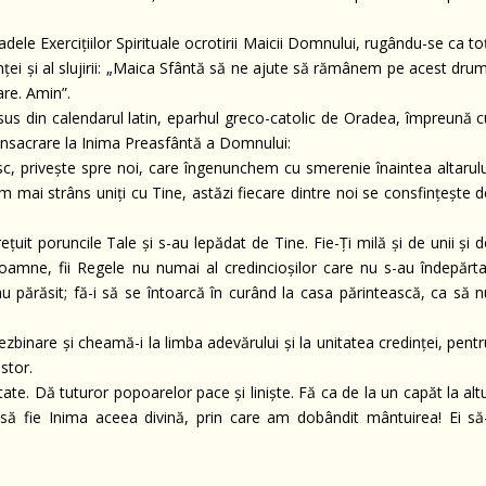
dele Exercițiilor Spirituale ocrotirii Maicii Domnului, rugându-se ca to
ței și al slujirii: „Maica Sfântă să ne ajute să rămânem pe acest drum
re. Amin”.
 Isus din calendarul latin, eparhul greco-catolic de Oradea, împreună 
 consacrare la Inima Preasfântă a Domnului:
, privește spre noi, care îngenunchem cu smerenie înaintea altarulu
im mai strâns uniți cu Tine, astăzi fiecare dintre noi se consfințește 
țuit poruncile Tale și s-au lepădat de Tine. Fie-Ți milă și de unii și 
 Doamne, fii Regele nu numai al credincioșilor care nu s-au îndepărta
e-au părăsit; fă-i să se întoarcă în curând la casa părintească, ca să 
dezbinare și cheamă-i la limba adevărului și la unitatea credinței, pent
stor.
tate. Dă tuturor popoarelor pace și liniște. Fă ca de la un capăt la alt
să fie Inima aceea divină, prin care am dobândit mântuirea! Ei să-