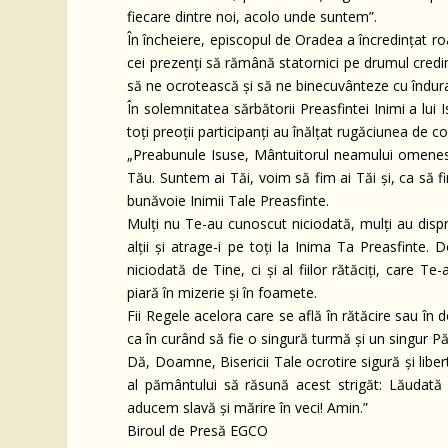
fiecare dintre noi, acolo unde suntem”.
În încheiere, episcopul de Oradea a încredințat roa
cei prezenți să rămână statornici pe drumul credin
să ne ocrotească și să ne binecuvânteze cu îndura
În solemnitatea sărbătorii Preasfintei Inimi a lui
toți preoții participanți au înălțat rugăciunea de
„Preabunule Isuse, Mântuitorul neamului omenesc
Tău. Suntem ai Tăi, voim să fim ai Tăi și, ca să f
bunăvoie Inimii Tale Preasfinte.
Mulți nu Te-au cunoscut niciodată, mulți au dispre
alții și atrage-i pe toți la Inima Ta Preasfinte.
niciodată de Tine, ci și al fiilor rătăciți, care T
piară în mizerie și în foamete.
Fii Regele acelora care se află în rătăcire sau în 
ca în curând să fie o singură turmă și un singur Pă
Dă, Doamne, Bisericii Tale ocrotire sigură și liber
al pământului să răsună acest strigăt:
Lăudată 
aducem slavă și mărire în veci!
Amin.”
Biroul de Presă EGCO