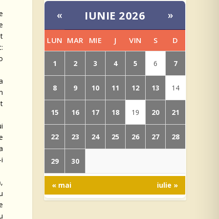
IUNIE 2026
«
»
e
e
nt
LUN
MAR
MIE
J
VIN
S
D
t:
-o
1
2
3
4
5
7
6
ea
8
9
10
11
12
13
14
m
t
15
16
17
18
20
21
19
i
22
23
24
25
26
27
28
e
a
i
29
30
,
« mai
iulie »
u
e
u