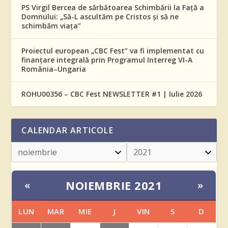
PS Virgil Bercea de sărbătoarea Schimbării la Față a
Domnului: „Să-L ascultăm pe Cristos și să ne
schimbăm viața”
Proiectul european „CBC Fest” va fi implementat cu
finanțare integrală prin Programul Interreg VI-A
România–Ungaria
ROHU00356 – CBC Fest NEWSLETTER #1 | Iulie 2026
CALENDAR ARTICOLE
NOIEMBRIE 2021
«
»
LUN
MAR
MIE
J
VIN
S
D