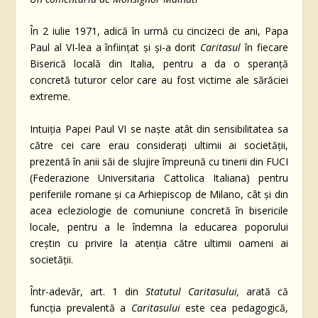
În 2 iulie 1971, adică în urmă cu cincizeci de ani, Papa
Paul al VI-lea a înființat și și-a dorit
Caritasul
în fiecare
Biserică locală din Italia, pentru a da o speranță
concretă tuturor celor care au fost victime ale sărăciei
extreme.
Intuiția Papei Paul VI se naște atât din sensibilitatea sa
către cei care erau considerați ultimii ai societății,
prezentă în anii săi de slujire împreună cu tinerii din FUCI
(Federazione Universitaria Cattolica Italiana) pentru
periferiile romane și ca Arhiepiscop de Milano, cât și din
acea ecleziologie de comuniune concretă în bisericile
locale, pentru a le îndemna la educarea poporului
creștin cu privire la atenția către ultimii oameni ai
societății.
Într-adevăr, art. 1 din
Statutul Caritasului,
arată că
funcția prevalentă a
Caritasului
este cea pedagogică,