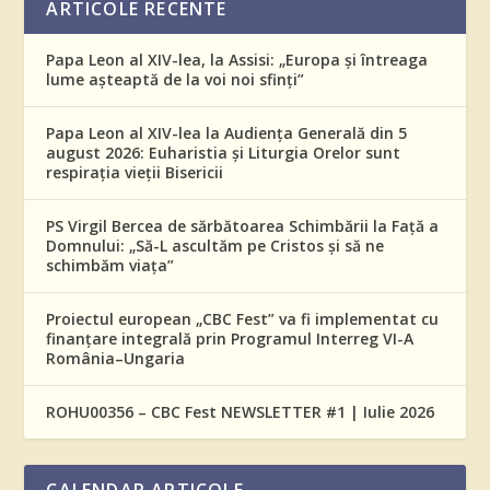
ARTICOLE RECENTE
Papa Leon al XIV-lea, la Assisi: „Europa și întreaga
lume așteaptă de la voi noi sfinți”
Papa Leon al XIV-lea la Audiența Generală din 5
august 2026: Euharistia și Liturgia Orelor sunt
respirația vieții Bisericii
PS Virgil Bercea de sărbătoarea Schimbării la Față a
Domnului: „Să-L ascultăm pe Cristos și să ne
schimbăm viața”
Proiectul european „CBC Fest” va fi implementat cu
finanțare integrală prin Programul Interreg VI-A
România–Ungaria
ROHU00356 – CBC Fest NEWSLETTER #1 | Iulie 2026