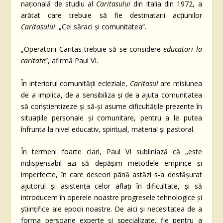
națională de studiu al
Caritasului
din Italia din 1972, a
arătat care trebuie să fie destinatarii acțiunilor
Caritasului
: „Cei săraci și comunitatea”.
„Operatorii Caritas trebuie să se considere
educatori la
caritate
”, afirmă Paul VI.
În interiorul comunității ecleziale,
Caritasul
are misiunea
de a implica, de a sensibiliza și de a ajuta comunitatea
să conștientizeze și să-și asume dificultățile prezente în
situațiile personale și comunitare, pentru a le putea
înfrunta la nivel educativ, spiritual, material și pastoral.
În termeni foarte clari, Paul VI subliniază că „este
indispensabil azi să depășim metodele empirice și
imperfecte, în care deseori până astăzi s-a desfășurat
ajutorul și asistența celor aflați în dificultate, și să
introducem în operele noastre progresele tehnologice și
științifice ale epocii noastre. De aici și necesitatea de a
forma persoane experte și specializate, fie pentru a