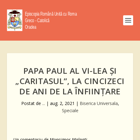
PAPA PAUL AL VI-LEA ȘI
„CARITASUL”, LA CINCIZECI
DE ANI DE LA ÎNFIINȚARE
Postat de
...
|
aug. 2, 2021
|
Biserica Universala
,
Speciale
Un comentariu de Monsignor Malnati