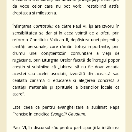
da voce celor care nu pot vorbi, restabilind astfel
dreptatea și milostenia.
Înființarea
Caritasului
de către Paul VI, își are izvorul în
sensibilitatea sa dar și în acea voință de a oferi, prin
reforma Conciliului Vatican II, depășirea unei pioșenii și
carități personale, care rămân totuși importante, prin
drumul unei conștientizări comunitare a vieții de
rugăciune, prin Liturghia Orelor făcută de întregul popor
creștin și subliniind că „iubirea să nu fie doar vocația
acestei sau acelei asociații, izvorâtă din această sau
cealaltă carismă ci educarea și alegerea concretă a
carității materiale și spirituale a bisericilor locale ca
atare”.
Este ceea ce pentru evanghelizare a subliniat Papa
Francisc în enciclica
Evangelii Gaudium
.
Paul VI, în discursul său pentru participanții la întâlnirea