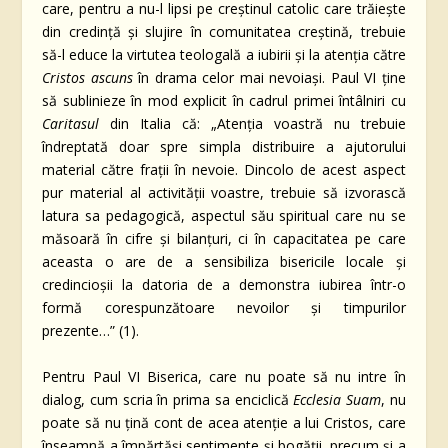
care, pentru a nu-l lipsi pe creștinul catolic care trăiește
din credință și slujire în comunitatea creștină, trebuie
să-l educe la virtutea teologală a iubirii și la atenția către
Cristos ascuns
în drama celor mai nevoiași. Paul VI ține
să sublinieze în mod explicit în cadrul primei întâlniri cu
Caritasul
din Italia că: „Atenția voastră nu trebuie
îndreptată doar spre simpla distribuire a ajutorului
material către frații în nevoie. Dincolo de acest aspect
pur material al activității voastre, trebuie să izvorască
latura sa pedagogică, aspectul său spiritual care nu se
măsoară în cifre și bilanțuri, ci în capacitatea pe care
aceasta o are de a sensibiliza bisericile locale și
credincioșii la datoria de a demonstra iubirea într-o
formă corespunzătoare nevoilor și timpurilor
prezente…” (1).
Pentru Paul VI Biserica, care nu poate să nu intre în
dialog, cum scria în prima sa enciclică
Ecclesia Suam
, nu
poate să nu țină cont de acea atenție a lui Cristos, care
înseamnă a împărtăși sentimente și bogății, precum și a