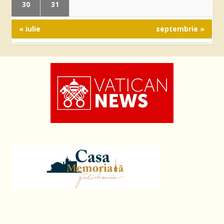
30
31
« iulie
septembrie »