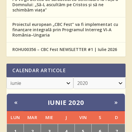
Domnului: „Să-L ascultăm pe Cristos și să ne
schimbăm viața”
Proiectul european „CBC Fest” va fi implementat cu
finanțare integrală prin Programul Interreg VI-A
România–Ungaria
ROHU00356 – CBC Fest NEWSLETTER #1 | Iulie 2026
CALENDAR ARTICOLE
IUNIE 2020
«
»
LUN
MAR
MIE
J
VIN
S
D
1
2
3
4
5
6
7