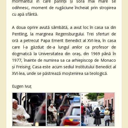
mormântul în care părinții și sora mai mare se
odihnesc, moment de rugăciune încheiat prin stropirea
cu apă sfântă.
A doua oprire avută sâmbătă, a avut loc în casa sa din
Pentling, la marginea Regensburgului. Trei sferturi de
oră a petrecut Papa Emerit Benedict al XVI-lea, în casa
care l-a găzduit de-a lungul anilor ca profesor de
dogmatică la Universitatea din oraș, din 1969 până în
1977, înainte de numirea sa ca arhiepiscop de Monaco
și Freising. Casa este acum sediul Institutului Benedict al
XVI-lea, unde se păstrează moștenirea sa teologică.
Eugen Ivuț