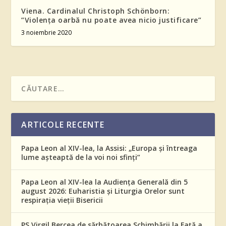
Viena. Cardinalul Christoph Schönborn:
”Violența oarbă nu poate avea nicio justificare”
3 noiembrie 2020
ARTICOLE RECENTE
Papa Leon al XIV-lea, la Assisi: „Europa și întreaga
lume așteaptă de la voi noi sfinți”
Papa Leon al XIV-lea la Audiența Generală din 5
august 2026: Euharistia și Liturgia Orelor sunt
respirația vieții Bisericii
PS Virgil Bercea de sărbătoarea Schimbării la Față a