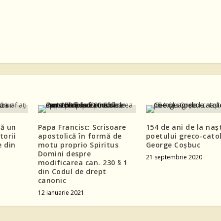
ă un
Papa Francisc: Scrisoare
154 de ani de la naș
torii
apostolică în formă de
poetului greco-catol
e din
motu proprio Spiritus
George Coșbuc
Domini despre
21 septembrie 2020
modificarea can. 230 § 1
din Codul de drept
canonic
12 ianuarie 2021