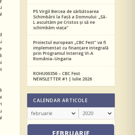
y
u
PS Virgil Bercea de sărbătoarea
ul
Schimbării la Față a Domnului: „Să-
L ascultăm pe Cristos și să ne
schimbăm viața”
nd
u
Proiectul european „CBC Fest” va fi
implementat cu finanțare integrală
e
prin Programul Interreg VI-A
ță
România–Ungaria
i
i
ROHU00356 – CBC Fest
NEWSLETTER #1 | Iulie 2026
ă
i
CALENDAR ARTICOLE
i
u
l
FEBRUARIE