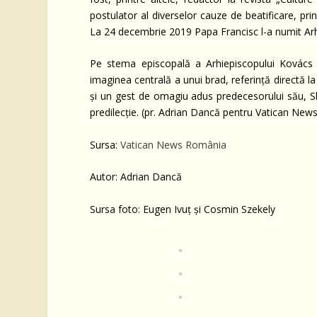
postulator al diverselor cauze de beatificare, pr
La 24 decembrie 2019 Papa Francisc l-a numit Arhi
Pe stema episcopală a Arhiepiscopului Kovács ies
imaginea centrală a unui brad, referință directă l
și un gest de omagiu adus predecesorului său, Sl
predilecție. (pr. Adrian Dancă pentru Vatican Ne
Sursa:
Vatican News România
Autor: Adrian Dancă
Sursa foto: Eugen Ivuț și Cosmin Szekely