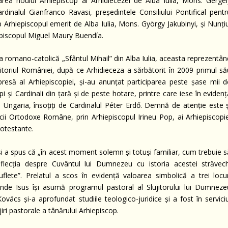
rea noului Arhiepiscop al Arhidiecezei de Alba Iulia, Mons. Gergel
dinalul Gianfranco Ravasi, președintele Consiliului Pontifical pentr
mp Arhiepiscopul emerit de Alba Iulia, Mons. György Jakubinyi, și Nunți
episcopul Miguel Maury Buendía.
la romano-catolică „Sfântul Mihail” din Alba Iulia, aceasta reprezentâ
eritoriul României, după ce Arhidieceza a sărbătorit în 2009 primul să
presă al Arhiepiscopiei, și-au anunțat participarea peste șase mii d
pi și Cardinali din țară și de peste hotare, printre care iese în eviden
Ungaria, însoțiți de Cardinalul Péter Erdő. Demnă de atenție este ș
cii Ortodoxe Române, prin Arhiepiscopul Irineu Pop, ai Arhiepiscopie
rotestante.
si a spus că „în acest moment solemn și totuși familiar, cum trebuie s
eflecția despre Cuvântul lui Dumnezeu cu istoria acestei străvech
flete”. Prelatul a scos în evidență valoarea simbolică a trei locur
nde Isus își asumă programul pastoral al Slujitorului lui Dumneze
ács și-a aprofundat studiile teologico-juridice și a fost în serviciu
ujiri pastorale a tânărului Arhiepiscop.