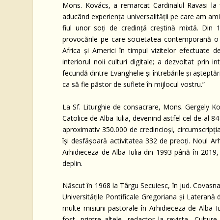
Mons. Kovács, a remarcat Cardinalul Ravasi la fin
aducând experiența universalității pe care am amin
fiul unor soți de credință creștină mixtă. Din 19
provocările pe care societatea contemporană o lan
Africa și Americi în timpul vizitelor efectuate
interiorul noii culturi digitale; a dezvoltat prin
fecundă dintre Evanghelie și întrebările și așteptă
ca să fie păstor de suflete în mijlocul vostru.”
La Sf. Liturghie de consacrare, Mons. Gergely Ko
Catolice de Alba Iulia, devenind astfel cel de-al 84-
aproximativ 350.000 de credincioși, circumscripția
își desfășoară activitatea 332 de preoți. Noul A
Arhidieceza de Alba Iulia din 1993 până în 2019,
deplin.
Născut în 1968 la Târgu Secuiesc, în jud. Covasna,
Universitățile Pontificale Gregoriana și Laterană
multe misiuni pastorale în Arhidieceza de Alba Iuli
fost, printre altele, redactor la revista „Culture