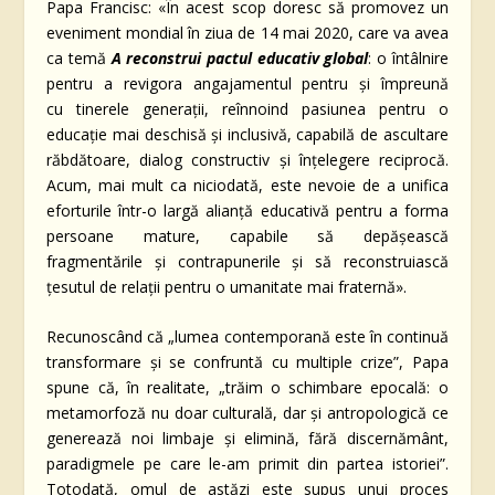
Papa Francisc: «În acest scop doresc să promovez un
eveniment mondial în ziua de 14 mai 2020, care va avea
ca temă
A reconstrui pactul educativ global
: o întâlnire
pentru a revigora angajamentul pentru și împreună
cu tinerele generații, reînnoind pasiunea pentru o
educație mai deschisă și inclusivă, capabilă de ascultare
răbdătoare, dialog constructiv și înțelegere reciprocă.
Acum, mai mult ca niciodată, este nevoie de a unifica
eforturile într-o largă alianță educativă pentru a forma
persoane mature, capabile să depășească
fragmentările și contrapunerile și să reconstruiască
țesutul de relații pentru o umanitate mai fraternă».
Recunoscând că „lumea contemporană este în continuă
transformare și se confruntă cu multiple crize”, Papa
spune că, în realitate, „trăim o schimbare epocală: o
metamorfoză nu doar culturală, dar și antropologică ce
generează noi limbaje și elimină, fără discernământ,
paradigmele pe care le-am primit din partea istoriei”.
Totodată, omul de astăzi este supus unui proces