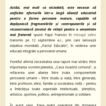
Astăzi, mai mult ca niciodată, este necesar să
unificăm eforturile într-o largă alianță educativă
pentru a forma persoane mature, capabile să
depășească fragmentările și contrapunerile și să
reconstruiască țesutul de relații pentru o umanitate
mai fraternă
: spune Papa Francisc în
mesajul video
transmis pe 12 septembrie a.c., prin care lansează
inițiativa mondială „Pactul Educativ”, în vederea unei
educații integrale a persoanei umane.
Pontiful afirmă necesitatea unui raport mai strâns între
importanța ocrotirii planetei, „Casa noastră comună”, și
refacerea unei alianțe între toate componentele
persoanei umane – între studiu și viață, între generații,
între profesori, elevi, familie și societatea civilă – pentru
a îmbrățișa toate expresiile intelectuale, științifice,
artistice, sportive, politice, antreprenoriale și solidare.
În acest sens, Papa invită operatorii din domeniul