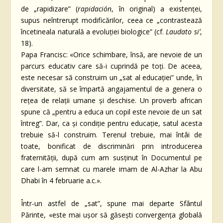
de „rapidizare” (
rapidación
, în original) a existenței,
supus neîntrerupt modificărilor, ceea ce „contrastează
încetineala naturală a evoluției biologice” (cf.
Laudato siʼ
,
18).
Papa Francisc: «Orice schimbare, însă, are nevoie de un
parcurs educativ care să-i cuprindă pe toți. De aceea,
este necesar să construim un „sat al educației” unde, în
diversitate, să se împartă angajamentul de a genera o
rețea de relații umane și deschise. Un proverb african
spune că „pentru a educa un copil este nevoie de un sat
întreg”. Dar, ca și condiție pentru educație, satul acesta
trebuie să-l construim. Terenul trebuie, mai întâi de
toate, bonificat de discriminări prin introducerea
fraternității, după cum am susținut în Documentul pe
care l-am semnat cu marele imam de Al-Azhar la Abu
Dhabi în 4 februarie a.c.».
Într-un astfel de „sat”, spune mai departe Sfântul
Părinte, «este mai ușor să găsești convergența globală