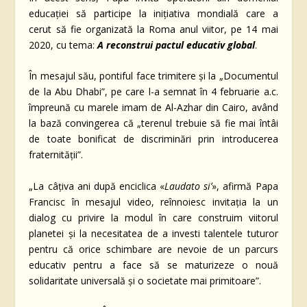
educației să participe la inițiativa mondială care a
cerut să fie organizată la Roma anul viitor, pe 14 mai
2020, cu tema:
A reconstrui pactul educativ global
.
În mesajul său, pontiful face trimitere și la „Documentul
de la Abu Dhabi”, pe care l-a semnat în 4 februarie a.c.
împreună cu marele imam de Al-Azhar din Cairo, având
la bază convingerea că „terenul trebuie să fie mai întâi
de toate bonificat de discriminări prin introducerea
fraternității”.
„La câțiva ani după enciclica «
Laudato siʼ
», afirmă Papa
Francisc în mesajul video, reînnoiesc invitația la un
dialog cu privire la modul în care construim viitorul
planetei și la necesitatea de a investi talentele tuturor
pentru că orice schimbare are nevoie de un parcurs
educativ pentru a face să se maturizeze o nouă
solidaritate universală și o societate mai primitoare”.