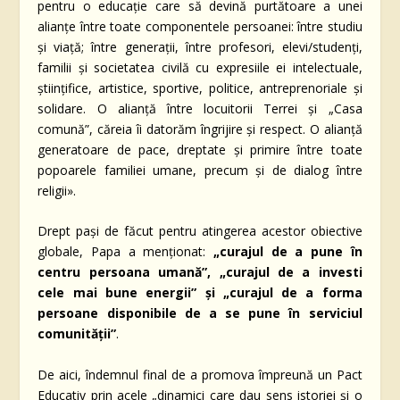
pentru o educație care să devină purtătoare a unei
alianțe între toate componentele persoanei: între studiu
și viață; între generații, între profesori, elevi/studenți,
familii și societatea civilă cu expresiile ei intelectuale,
științifice, artistice, sportive, politice, antreprenoriale și
solidare. O alianță între locuitorii Terrei și „Casa
comună”, căreia îi datorăm îngrijire și respect. O alianță
generatoare de pace, dreptate și primire între toate
popoarele familiei umane, precum și de dialog între
religii».
Drept pași de făcut pentru atingerea acestor obiective
globale, Papa a menționat:
„
curajul de a pune în
centru persoana umană”,
„
curajul de a investi
cele mai bune energii” și
„
curajul de a forma
persoane disponibile de a se pune în serviciul
comunității”
.
De aici, îndemnul final de a promova împreună un Pact
Educativ prin acele „dinamici care dau sens istoriei și o