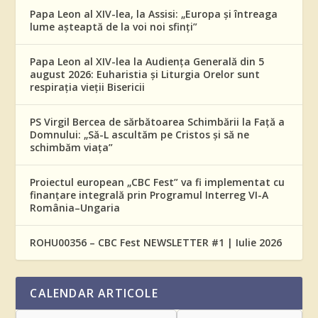
Papa Leon al XIV-lea, la Assisi: „Europa și întreaga
lume așteaptă de la voi noi sfinți”
Papa Leon al XIV-lea la Audiența Generală din 5
august 2026: Euharistia și Liturgia Orelor sunt
respirația vieții Bisericii
PS Virgil Bercea de sărbătoarea Schimbării la Față a
Domnului: „Să-L ascultăm pe Cristos și să ne
schimbăm viața”
Proiectul european „CBC Fest” va fi implementat cu
finanțare integrală prin Programul Interreg VI-A
România–Ungaria
ROHU00356 – CBC Fest NEWSLETTER #1 | Iulie 2026
CALENDAR ARTICOLE