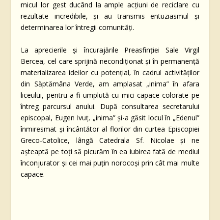
micul lor gest ducând la ample acțiuni de reciclare cu
rezultate incredibile, și au transmis entuziasmul și
determinarea lor întregii comunități.
La aprecierile și încurajările Preasfinției Sale Virgil
Bercea, cel care sprijină necondiționat și în permanență
materializarea ideilor cu potențial, în cadrul activităților
din Săptămâna Verde, am amplasat „inima” în afara
liceului, pentru a fi umplută cu mici capace colorate pe
întreg parcursul anului. După consultarea secretarului
episcopal, Eugen Ivuț, „inima” și-a găsit locul în „Edenul”
înmiresmat și încântător al florilor din curtea Episcopiei
Greco-Catolice, lângă Catedrala Sf. Nicolae și ne
așteaptă pe toți să picurăm în ea iubirea fată de mediul
înconjurator și cei mai puțin norocoși prin cât mai multe
capace.