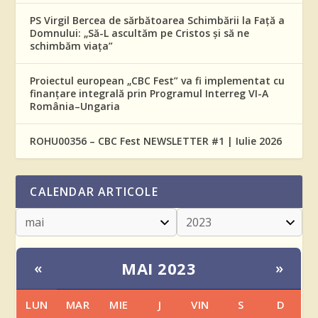
PS Virgil Bercea de sărbătoarea Schimbării la Față a
Domnului: „Să-L ascultăm pe Cristos și să ne
schimbăm viața”
Proiectul european „CBC Fest” va fi implementat cu
finanțare integrală prin Programul Interreg VI-A
România–Ungaria
ROHU00356 – CBC Fest NEWSLETTER #1 | Iulie 2026
CALENDAR ARTICOLE
MAI 2023
«
»
LUN
MAR
MIE
J
VIN
S
D