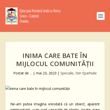
INIMA CARE BATE ÎN
MIJLOCUL COMUNITĂȚII
Postat de
...
|
mai 23, 2023
|
Speciale
,
Stiri Eparhiale
Ne-am putea imagina vreodată că un obiect, aparent
neimportant, cum sunt capacele de plastic, poate avea