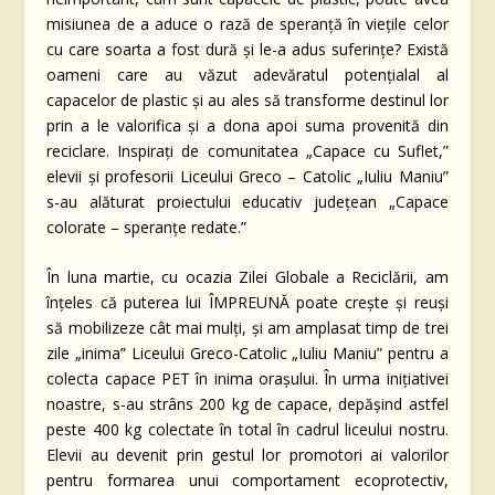
misiunea de a aduce o rază de speranță în viețile celor
cu care soarta a fost dură și le-a adus suferințe? Există
oameni care au văzut adevăratul potențialal al
capacelor de plastic și au ales să transforme destinul lor
prin a le valorifica și a dona apoi suma provenită din
reciclare. Inspirați de comunitatea „Capace cu Suflet,”
elevii și profesorii Liceului Greco – Catolic „Iuliu Maniu”
s-au alăturat proiectului educativ județean „Capace
colorate – speranțe redate.”
În luna martie, cu ocazia Zilei Globale a Reciclării, am
înțeles că puterea lui ÎMPREUNĂ poate crește și reuși
să mobilizeze cât mai mulți, și am amplasat timp de trei
zile „inima” Liceului Greco-Catolic „Iuliu Maniu” pentru a
colecta capace PET în inima orașului. În urma inițiativei
noastre, s-au strâns 200 kg de capace, depășind astfel
peste 400 kg colectate în total în cadrul liceului nostru.
Elevii au devenit prin gestul lor promotori ai valorilor
pentru formarea unui comportament ecoprotectiv,