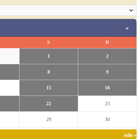
»
S
D
1
2
8
9
15
16
22
23
29
30
iulie »