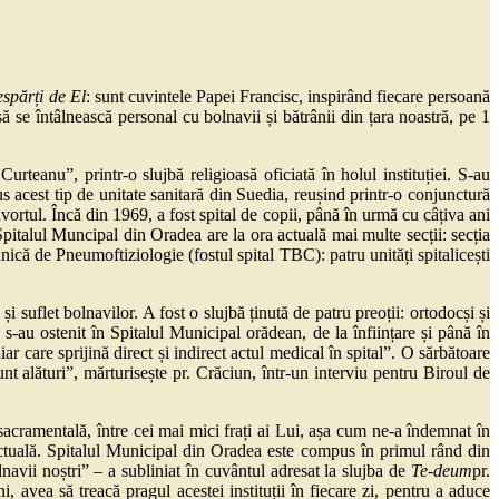
espărți de El
: sunt cuvintele Papei Francisc, inspirând fiecare persoană
ă se întâlnească personal cu bolnavii și bătrânii din țara noastră, pe 1
rteanu”, printr-o slujbă religioasă oficiată în holul instituției. S-au
us acest tip de unitate sanitară din Suedia, reușind printr-o conjunctură
avortul. Încă din 1969, a fost spital de copii, până în urmă cu câțiva ani
Spitalul Muncipal din Oradea are la ora actuală mai multe secții: secția
linică de Pneumoftiziologie (fostul spital TBC): patru unități spitalicești
i suflet bolnavilor. A fost o slujbă ținută de patru preoții: ortodocși și
 s-au ostenit în Spitalul Municipal orădean, de la înființare și până în
iar care sprijină direct și indirect actul medical în spital”. O sărbătoare
unt alături”, mărturisește pr. Crăciun, într-un interviu pentru Biroul de
sacramentală, între cei mai mici frați ai Lui, așa cum ne-a îndemnat în
actuală. Spitalul Municipal din Oradea este compus în primul rând din
avii noștri” – a subliniat în cuvântul adresat la slujba de
Te-deum
pr.
 avea să treacă pragul acestei instituții în fiecare zi, pentru a aduce