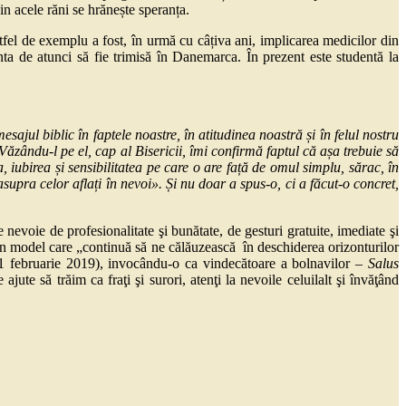
in acele răni se hrănește speranța.
fel de exemplu a fost, în urmă cu câțiva ani, implicarea medicilor din
nta de atunci să fie trimisă în Danemarca. În prezent este studentă la
ajul biblic în faptele noastre, în atitudinea noastră și în felul nostru
. Văzându-l pe el, cap al Bisericii, îmi confirmă faptul că așa trebuie să
, iubirea și sensibilitatea pe care o are față de omul simplu, sărac, în
pra celor aflați în nevoi». Și nu doar a spus-o, ci a făcut-o concret,
nevoie de profesionalitate şi bunătate, de gesturi gratuite, imediate şi
 un model care „continuă să ne călăuzească în deschiderea orizonturilor
11 februarie 2019), invocându-o ca vindecătoare a bolnavilor –
Salus
jute să trăim ca fraţi şi surori, atenţi la nevoile celuilalt şi învăţând