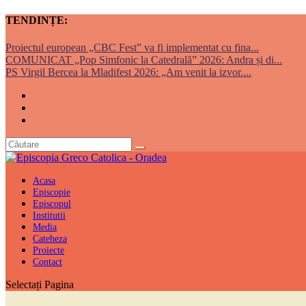
TENDINȚE:
Proiectul european „CBC Fest” va fi implementat cu fina...
COMUNICAT „Pop Simfonic la Catedrală” 2026: Andra și di...
PS Virgil Bercea la Mladifest 2026: „Am venit la izvor....
Acasa
Episcopie
Episcopul
Institutii
Media
Cateheza
Proiecte
Contact
Selectați Pagina