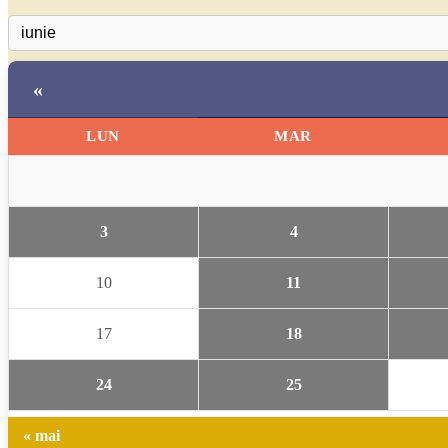
«
LUN
MAR
3
4
10
11
17
18
24
25
« mai