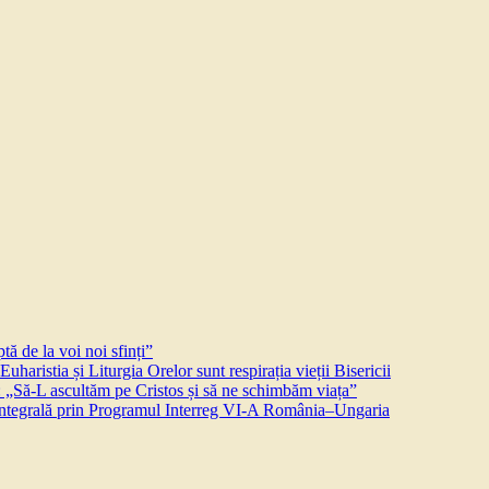
ă de la voi noi sfinți”
aristia și Liturgia Orelor sunt respirația vieții Bisericii
 „Să-L ascultăm pe Cristos și să ne schimbăm viața”
 integrală prin Programul Interreg VI-A România–Ungaria