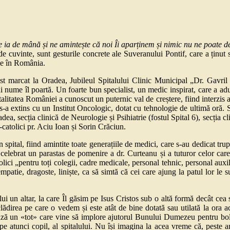
ne ia de mână și ne amintește că noi Îi aparținem și nimic nu ne poate d
 cuvinte, sunt gesturile concrete ale Suveranului Pontif, care a ținut s
Sale în România.
t marcat la Oradea, Jubileul Spitalului Clinic Municipal „Dr. Gavril Cu
rui nume îl poartă. Un foarte bun specialist, un medic inspirat, care a ad
talitatea României a cunoscut un puternic val de creștere, fiind interzis 
 s-a extins cu un Institut Oncologic, dotat cu tehnologie de ultimă oră. 
adea, secția clinică de Neurologie și Psihiatrie (fostul Spital 6), secția c
co-catolici pr. Aciu Ioan și Sorin Crăciun.
spital, fiind amintite toate generațiile de medici, care s-au dedicat trup ș
au celebrat un parastas de pomenire a dr. Curteanu și a tuturor celor care
olici „pentru toți colegii, cadre medicale, personal tehnic, personal auxil
patie, dragoste, liniște, ca să simtă că cei care ajung la patul lor le s
ui un altar, la care Îl găsim pe Isus Cristos sub o altă formă decât cea 
ădirea pe care o vedem și este atât de bine dotată sau utilată la ora 
ează un «tot» care vine să implore ajutorul Bunului Dumezeu pentru boln
 atunci copil, al spitalului. Nu își imagina la acea vreme că, peste ani,