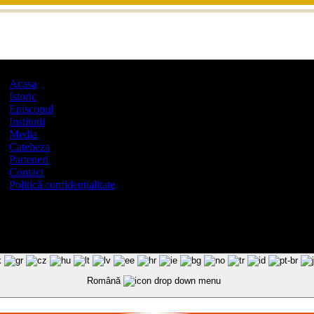
Acasa
Istoric
Episcopul
Institutii
Media
Cateheza
Parteneri
Contact
Politică confidențialitate
Română