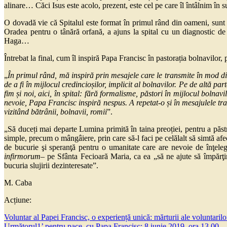
alinare… Căci Isus este acolo, prezent, este cel pe care îl întâlnim în s
O dovadă vie că Spitalul este format în primul rând din oameni, sunt 
Oradea pentru o tânără orfană, a ajuns la spital cu un diagnostic de 
Haga…
Întrebat la final, cum îl inspiră Papa Francisc în pastorația bolnavilor,
„
În primul rând, mă inspiră prin mesajele care le transmite în mod dire
de a fi în mijlocul credincioșilor, implicit al bolnavilor. Pe de altă pa
fim și noi, aici, în spital: fără formalisme, păstori în mijlocul bolna
nevoie, Papa Francisc inspiră nespus. A repetat-o și în mesajulele tr
vizitând bătrânii, bolnavii, romii
”.
„Să duceți mai departe Lumina primită în taina preoției, pentru a păstr
simple, precum o mângâiere, prin care să-l faci pe celălalt să simtă a
de bucurie şi speranţă pentru o umanitate care are nevoie de înţele
infirmorum
– pe Sfânta Fecioară Maria, ca ea „să ne ajute să împărţim d
bucuria slujirii dezinteresate”.
M. Caba
Acțiune:
Voluntar al Papei Francisc, o experiență unică: mărturii ale voluntaril
Următorul
1’ pentru pace, cu Papa Francisc: 8 iunie 2019, ora 13.00