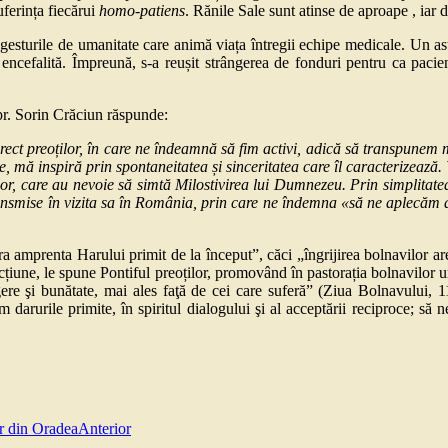
uferința fiecărui
homo-patiens
. Rănile Sale sunt atinse de aproape , iar d
gesturile de umanitate care animă viața întregii echipe medicale. Un ast
encefalită. Împreună, s-a reușit strângerea de fonduri pentru ca pacie
 pr. Sorin Crăciun răspunde:
ct preoților, în care ne îndeamnă să fim activi, adică să transpunem mes
rte, mă inspiră prin spontaneitatea și sinceritatea care îl caracterizează
vilor, care au nevoie să simtă Milostivirea lui Dumnezeu. Prin simplitatea
ansmise în vizita sa în România, prin care ne îndemna «să ne aplecăm asu
a amprenta Harului primit de la început”, căci „îngrijirea bolnavilor are 
fecțiune, le spune Pontiful preoților, promovând în pastorația bolnavilor
gere şi bunătate, mai ales faţă de cei care suferă” (Ziua Bolnavului, 
arurile primite, în spiritul dialogului şi al acceptării reciproce; să ne a
or din Oradea
Anterior