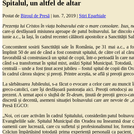
Spitalul, un altfel de altar
Postat de
Biroul de Presă
|
iun. 7, 2019
|
Stiri Eparhiale
Prezența lui Cristos în viața bolnavului este o mare consolare. Isus, 
care-și desfășoară misiunea aproape de patul bolnavului. Iar dincolo de
iunie a.c., la Iași, în cadrul recentei călătorii apostolice a Sanctității 
Concomitent sosirii Sanctității sale în România, pe 31 mai a.c., a fos
împlinit 50 de ani de când a fost construit spitalul, de către cel al că
favorabilă să construiască un spital de copii, într-o perioadă în care na
când s-a transformat în spital mixt, astăzi Spital Municipal. Totodată,
centrală – unde a fost ținut acest jubileu – fostul spital de copii din Or
în cadrul cărora slujesc și preoți. Printre aceștia, se află și preoții gre
La sărbătoarea Jubileului, s-a făcut o evocare a celor care au muncit în 
greco-catolici, care își desfășoară pastorația aici. Preoții ortodocși 
prezent. A urmat apoi o slujbă de
Te-deum
, ținută de preoții greco-cat
discretă și decentă, asemeni situației bolnavului care are nevoie de „em
Presă EGCO:
„Noi, cei care activăm în cadrul Spitalului, considerăm patul bolnavul
Evangheliile sale. Spitalul Municipal din Oradea nu înseamnă doar cl
oamenii care lucrează, care cu sufletul și profesionalismul lor, form
Crăciun împărtășind totodată prima experiență personală ca pacient, pe