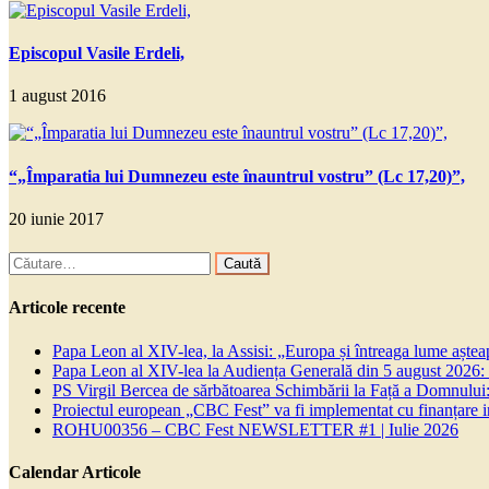
Episcopul Vasile Erdeli,
1 august 2016
“„Împaratia lui Dumnezeu este înauntrul vostru” (Lc 17,20)”,
20 iunie 2017
Caută
după:
Articole recente
Papa Leon al XIV-lea, la Assisi: „Europa și întreaga lume așteapt
Papa Leon al XIV-lea la Audiența Generală din 5 august 2026: Euh
PS Virgil Bercea de sărbătoarea Schimbării la Față a Domnului:
Proiectul european „CBC Fest” va fi implementat cu finanțare
ROHU00356 – CBC Fest NEWSLETTER #1 | Iulie 2026
Calendar Articole