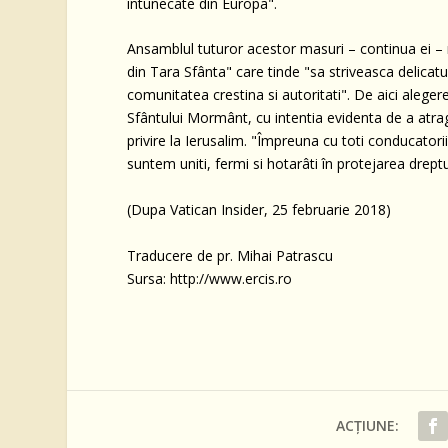
întunecate din Europa".
Ansamblul tuturor acestor masuri – continua ei – r
din Tara Sfânta" care tinde "sa striveasca delicatu
comunitatea crestina si autoritati". De aici aleger
Sfântului Mormânt, cu intentia evidenta de a atrage
privire la Ierusalim. "Împreuna cu toti conducatorii 
suntem uniti, fermi si hotarâti în protejarea dreptu
(Dupa Vatican Insider, 25 februarie 2018)
Traducere de pr. Mihai Patrascu
Sursa: http://www.ercis.ro
ACȚIUNE: