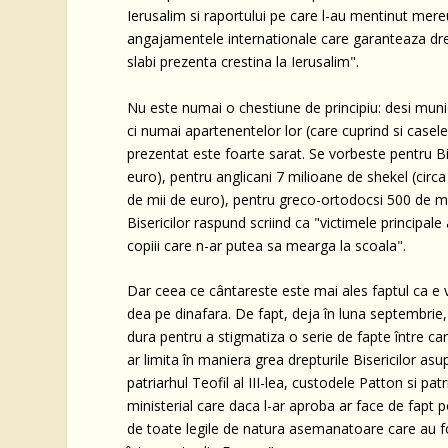
Ierusalim si raportului pe care l-au mentinut mereu 
angajamentele internationale care garanteaza drept
slabi prezenta crestina la Ierusalim".
Nu este numai o chestiune de principiu: desi munici
ci numai apartenentelor lor (care cuprind si casele s
prezentat este foarte sarat. Se vorbeste pentru Bi
euro), pentru anglicani 7 milioane de shekel (circ
de mii de euro), pentru greco-ortodocsi 500 de mii
Bisericilor raspund scriind ca "victimele principale
copiii care n-ar putea sa mearga la scoala".
Dar ceea ce cântareste este mai ales faptul ca e v
dea pe dinafara. De fapt, deja în luna septembrie,
dura pentru a stigmatiza o serie de fapte între ca
ar limita în maniera grea drepturile Bisericilor asu
patriarhul Teofil al III-lea, custodele Patton si p
ministerial care daca l-ar aproba ar face de fapt p
de toate legile de natura asemanatoare care au fos