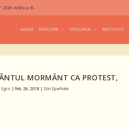
026: Andra și di...
ACASA
EPISCOPIE
EPISCOPUL
INSTITUTII
SFÂNTUL MORMÂNT CA PROTEST,
r Egco
|
feb. 26, 2018
|
Stiri Eparhiale