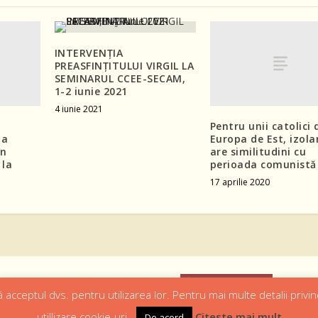
INTERVENȚIA
PREASFINȚITULUI VIRGIL LA
SEMINARUL CCEE-SECAM,
1-2 iunie 2021
4 iunie 2021
Pentru unii catolici 
 a
Europa de Est, izola
in
are similitudini cu
 la
perioada comunistă
17 aprilie 2020
 acceptul dvs. pentru utilizarea lor. Pentru mai multe detalii privin
utillizare cookie-uri..
Citeste mai mult
De acord