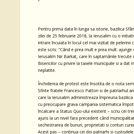
“
Pentru prima data în lunga sa istorie, bazilica Sfâ
zilei de 25 februarie 2018, la Ierusalim cu o initi
intrare încuiata în locul cel mai vizitat de pelerin
este scris: "Când e prea mult e prea mult: ajunge c
Ierusalim Nir Barkat, care în saptamânile trecute c
Bisericilor cu privire la taxele municipale si a d
neplatite.
Închiderea de protest este însotita de o nota semn
Sfinte fratele Francesco Patton si de patriarhul 
care la Ierusalim administreaza împreuna bazilica s
cu preocupare grava campania sistematica împotriva
încalcare a Status Quo-ului existent – scriu cei tre
ajuns la un nivel fara precedent când municipalit
sechestrarea de bunuri, proprietati si conturi cure
Acest pas – continua cei doi patriarhi si custodele T