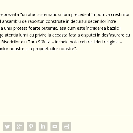
eprezinta "un atac sistematic si fara precedent împotriva crestinilor
l ansamblu de raporturi construite în decursul deceniilor între
ea unui protest foarte puternic, asa cum este închiderea bazilicii
 atentia lumii cu privire la aceasta fata a disputei în desfasurare cu
Bisericilor din Tara Sfânta – încheie nota cei trei lideri religiosi –
rilor noastre si a proprietatilor noastre".