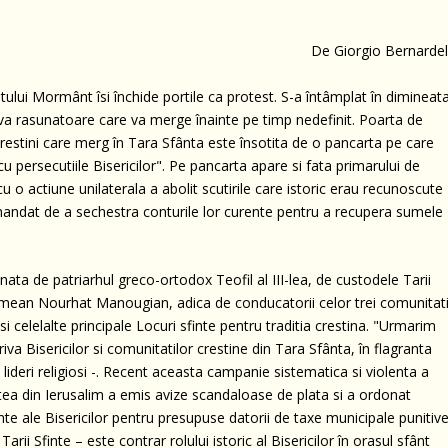
De Giorgio Bernardell
ntului Mormânt îsi închide portile ca protest. S-a întâmplat în dimineat
ativa rasunatoare care va merge înainte pe timp nedefinit. Poarta de
ii crestini care merg în Tara Sfânta este însotita de o pancarta pe care
u persecutiile Bisericilor". Pe pancarta apare si fata primarului de
u o actiune unilaterala a abolit scutirile care istoric erau recunoscute
at mandat de a sechestra conturile lor curente pentru a recupera sumele
ata de patriarhul greco-ortodox Teofil al III-lea, de custodele Tarii
armean Nourhat Manougian, adica de conducatorii celor trei comunitat
i celelalte principale Locuri sfinte pentru traditia crestina. "Urmarim
 Bisericilor si comunitatilor crestine din Tara Sfânta, în flagranta
i lideri religiosi -. Recent aceasta campanie sistematica si violenta a
atea din Ierusalim a emis avize scandaloase de plata si a ordonat
nte ale Bisericilor pentru presupuse datorii de taxe municipale punitive
arii Sfinte – este contrar rolului istoric al Bisericilor în orasul sfânt