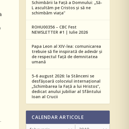
Schimbării la Față a Domnului: „Să-
L ascultăm pe Cristos și să ne
schimbăm viața”
i
ROHU00356 – CBC Fest
a
NEWSLETTER #1 | Iulie 2026
Papa Leon al XIV-lea: comunicarea
trebuie să fie inspirată de adevăr și
de respectul față de demnitatea
umană
5-6 august 2026: la Stânceni se
desfășoară colocviul internațional
„Schimbarea la Față a lui Hristos”,
i
dedicat anului jubiliar al Sfântului
Ioan al Crucii
CALENDAR ARTICOLE
.