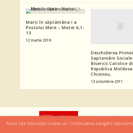
Marți în săptămâna I a
Postului Mare – Matei 6,1-
13
12 martie 2019
Deschiderea Primei
Saptamâni Sociale
Bisericii Catolice d
Republica Moldova
Chisinau,
13 octombrie 2011
Acest site folosește cookie-uri. Continuarea navigării reprezintă