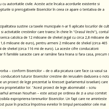
cu autoritatile civile. Aceste acte încalca acordurile existente si
urile si prerogativele Bisericilor în ceea ce apare o tentativa de a
palitatea sustine ca taxele municipale n-ar fi aplicate locurilor de cult
i activitatile crestinilor care traiesc în chirie în "Orasul Vechi"), contul
serica catolica de 12 milioane de shekel (egal cu circa 2,8 milioane d
a 1,6 milioane de euro), pentru armeni 2 milioane de shekel (circa 465
 de shekel (circa 116 mii de euro). La aceste cifre conducatorii
 ar fi familiile saracite care ar ramâne fara hrana si fara casa, precum 
orba – conform Bisericilor – de o alta picatura care face ca vasul sa
 conducatorii tuturor Bisericilor crestine din Ierusalim dadusera o not
re un proiect de lege prezentat la Knesset (parlamentul israelian) care
pra proprietatilor lor. "Acest proiect de lege abominabil – scriu
atriarhul armean Nourhan – este astazi pe ordinea de zi a unui comitet
osibila exproprierea terenurilor Bisericilor. Un fapt care ne aminteste
t puse în practica împotriva evreilor în timpul perioadelor cele mai