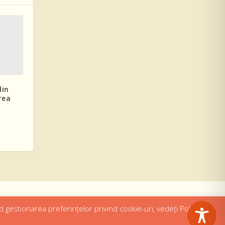
din
rea
d gestionarea preferințelor privind cookie-uri, vedeți Politica de