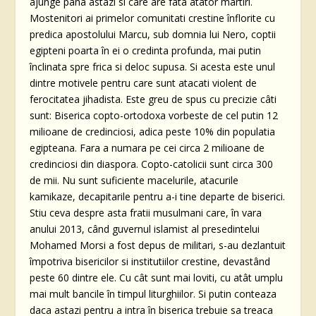
ajunge pâna astazi si care are fata atâtor martiri.
Mostenitori ai primelor comunitati crestine înflorite cu
predica apostolului Marcu, sub domnia lui Nero, coptii
egipteni poarta în ei o credinta profunda, mai putin
înclinata spre frica si deloc supusa. Si acesta este unul
dintre motivele pentru care sunt atacati violent de
ferocitatea jihadista. Este greu de spus cu precizie câti
sunt: Biserica copto-ortodoxa vorbeste de cel putin 12
milioane de credinciosi, adica peste 10% din populatia
egipteana. Fara a numara pe cei circa 2 milioane de
credinciosi din diaspora. Copto-catolicii sunt circa 300
de mii. Nu sunt suficiente macelurile, atacurile
kamikaze, decapitarile pentru a-i tine departe de biserici.
Stiu ceva despre asta fratii musulmani care, în vara
anului 2013, când guvernul islamist al presedintelui
Mohamed Morsi a fost depus de militari, s-au dezlantuit
împotriva bisericilor si institutiilor crestine, devastând
peste 60 dintre ele. Cu cât sunt mai loviti, cu atât umplu
mai mult bancile în timpul liturghiilor. Si putin conteaza
daca astazi pentru a intra în biserica trebuie sa treaca