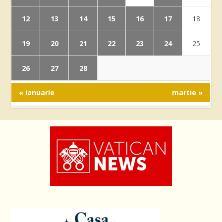
12
13
14
15
16
17
18
19
20
21
22
23
24
25
26
27
28
« ianuarie
martie »