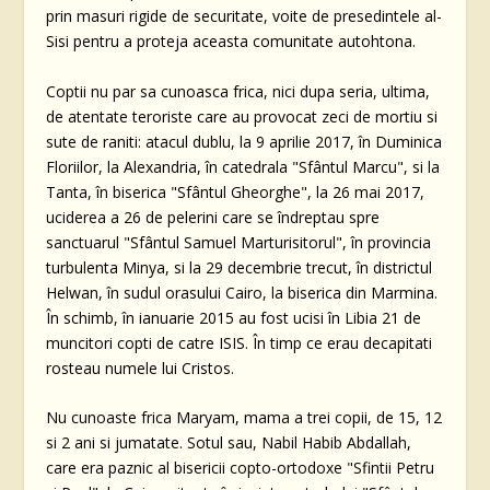
prin masuri rigide de securitate, voite de presedintele al-
Sisi pentru a proteja aceasta comunitate autohtona.
Coptii nu par sa cunoasca frica, nici dupa seria, ultima,
de atentate teroriste care au provocat zeci de mortiu si
sute de raniti: atacul dublu, la 9 aprilie 2017, în Duminica
Floriilor, la Alexandria, în catedrala "Sfântul Marcu", si la
Tanta, în biserica "Sfântul Gheorghe", la 26 mai 2017,
uciderea a 26 de pelerini care se îndreptau spre
sanctuarul "Sfântul Samuel Marturisitorul", în provincia
turbulenta Minya, si la 29 decembrie trecut, în districtul
Helwan, în sudul orasului Cairo, la biserica din Marmina.
În schimb, în ianuarie 2015 au fost ucisi în Libia 21 de
muncitori copti de catre ISIS. În timp ce erau decapitati
rosteau numele lui Cristos.
Nu cunoaste frica Maryam, mama a trei copii, de 15, 12
si 2 ani si jumatate. Sotul sau, Nabil Habib Abdallah,
care era paznic al bisericii copto-ortodoxe "Sfintii Petru