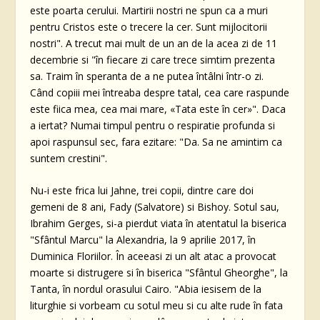
este poarta cerului. Martirii nostri ne spun ca a muri
pentru Cristos este o trecere la cer. Sunt mijlocitorii
nostri". A trecut mai mult de un an de la acea zi de 11
decembrie si "în fiecare zi care trece simtim prezenta
sa. Traim în speranta de a ne putea întâlni într-o zi.
Când copiii mei întreaba despre tatal, cea care raspunde
este fiica mea, cea mai mare, «Tata este în cer»". Daca
a iertat? Numai timpul pentru o respiratie profunda si
apoi raspunsul sec, fara ezitare: "Da. Sa ne amintim ca
suntem crestini".
Nu-i este frica lui Jahne, trei copii, dintre care doi
gemeni de 8 ani, Fady (Salvatore) si Bishoy. Sotul sau,
Ibrahim Gerges, si-a pierdut viata în atentatul la biserica
"Sfântul Marcu" la Alexandria, la 9 aprilie 2017, în
Duminica Floriilor. În aceeasi zi un alt atac a provocat
moarte si distrugere si în biserica "Sfântul Gheorghe", la
Tanta, în nordul orasului Cairo. "Abia iesisem de la
liturghie si vorbeam cu sotul meu si cu alte rude în fata