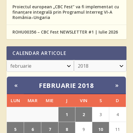
Proiectul european „CBC Fest” va fi implementat cu
finanțare integrală prin Programul Interreg VI-A
România–Ungaria
ROHU00356 – CBC Fest NEWSLETTER #1 | Iulie 2026
CALENDAR ARTICOLE
FEBRUARIE 2018
«
»
LUN
MAR
MIE
J
VIN
S
D
1
2
3
4
5
6
7
8
10
9
11