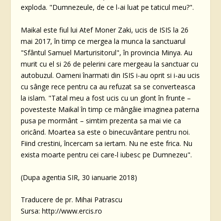
exploda. "Dumnezeule, de ce l-ai luat pe taticul meu?".
Maikal este fiul lui Atef Moner Zaki, ucis de ISIS la 26
mai 2017, în timp ce mergea la munca la sanctuarul
"Sfântul Samuel Marturisitorul", în provincia Minya. Au
murit cu el si 26 de pelerini care mergeau la sanctuar cu
autobuzul. Oameni înarmati din ISIS i-au oprit si i-au ucis
cu sânge rece pentru ca au refuzat sa se converteasca
la islam. "Tatal meu a fost ucis cu un glont în frunte –
povesteste Maikal în timp ce mângâie imaginea paterna
pusa pe mormânt – simtim prezenta sa mai vie ca
oricând. Moartea sa este o binecuvântare pentru noi.
Fiind crestini, încercam sa iertam. Nu ne este frica. Nu
exista moarte pentru cei care-l iubesc pe Dumnezeu".
(Dupa agentia SIR, 30 ianuarie 2018)
Traducere de pr. Mihai Patrascu
Sursa: http://www.ercis.ro