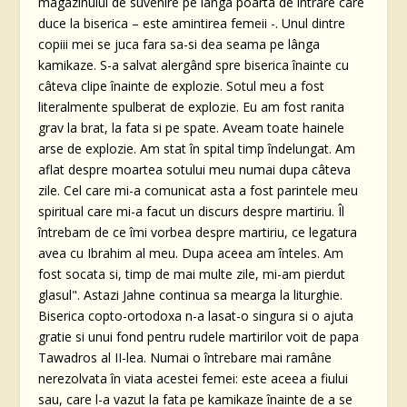
magazinului de suvenire pe lânga poarta de intrare care
duce la biserica – este amintirea femeii -. Unul dintre
copiii mei se juca fara sa-si dea seama pe lânga
kamikaze. S-a salvat alergând spre biserica înainte cu
câteva clipe înainte de explozie. Sotul meu a fost
literalmente spulberat de explozie. Eu am fost ranita
grav la brat, la fata si pe spate. Aveam toate hainele
arse de explozie. Am stat în spital timp îndelungat. Am
aflat despre moartea sotului meu numai dupa câteva
zile. Cel care mi-a comunicat asta a fost parintele meu
spiritual care mi-a facut un discurs despre martiriu. Îl
întrebam de ce îmi vorbea despre martiriu, ce legatura
avea cu Ibrahim al meu. Dupa aceea am înteles. Am
fost socata si, timp de mai multe zile, mi-am pierdut
glasul". Astazi Jahne continua sa mearga la liturghie.
Biserica copto-ortodoxa n-a lasat-o singura si o ajuta
gratie si unui fond pentru rudele martirilor voit de papa
Tawadros al II-lea. Numai o întrebare mai ramâne
nerezolvata în viata acestei femei: este aceea a fiului
sau, care l-a vazut la fata pe kamikaze înainte de a se