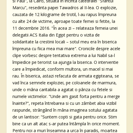
si Paul", la Cairo, situata în incinta catedralei "Sfântul
Marcu", resedinta papei Tawadros al II-lea. O explozie,
cauzata de 12 kilograme de trotil, l-au rapus împreuna
cu alte 24 de victime, aproape toate femei si fetite, la
11 decembrie 2016. "În acea zi – relateaza femeia unei
delegatii ACS Italia din Egipt pentru o vizita de
solidaritate la crestinii locali – sotul meu era în biserica
împreuna cu fiica mea mai mare". Cronicile despre acele
clipe vorbesc despre tentativa extrema a lui Nabil sa-l
împiedice pe terorist sa ajunga la biserica. O interventie
care a împiedicat, conform multora, un macel si mai
rau. În biserica, astazi refacuta de armata egipteana, se
vad înca semnele exploziei, pe coloanele de marmura,
unde o mâna caritabila a agatat o pânza cu fetele si
numele victimelor. "Unde am gasit forta pentru a merge
înainte?", repeta întrebarea si cu un zâmbet abia vizibil
raspunde, strângând în mâna imaginea sotului agatata
de un lantisor: "Suntem copti si gata pentru orice. Stim
bine ca un alt atac s-ar putea întâmpla în orice moment.
Pentru noi a muri înseamna a urca în paradis, moartea