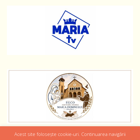
Acest site folosește cookie-uri. Continuarea navigării
Designed by
Web Design 4Us Consulting
|