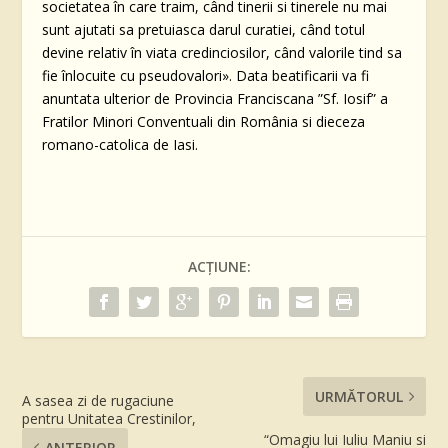
societatea în care traim, când tinerii si tinerele nu mai
sunt ajutati sa pretuiasca darul curatiei, când totul
devine relativ în viata credinciosilor, când valorile tind sa
fie înlocuite cu pseudovalori». Data beatificarii va fi
anuntata ulterior de Provincia Franciscana ”Sf. Iosif” a
Fratilor Minori Conventuali din România si dieceza
romano-catolica de Iasi.
ACȚIUNE:
URMĂTORUL
A sasea zi de rugaciune
pentru Unitatea Crestinilor,
“Omagiu lui Iuliu Maniu si
ANTERIOR