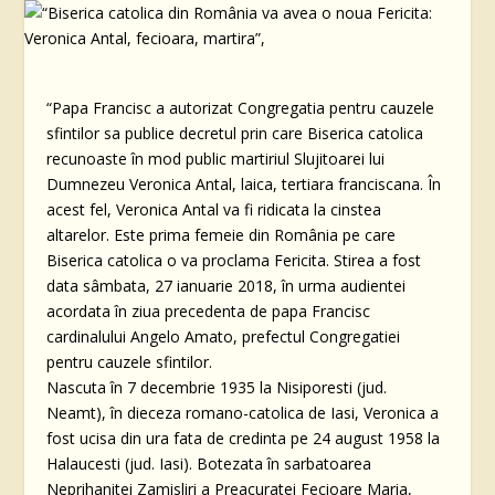
“Papa Francisc a autorizat Congregatia pentru cauzele
sfintilor sa publice decretul prin care Biserica catolica
recunoaste în mod public martiriul Slujitoarei lui
Dumnezeu Veronica Antal, laica, tertiara franciscana. În
acest fel, Veronica Antal va fi ridicata la cinstea
altarelor. Este prima femeie din România pe care
Biserica catolica o va proclama Fericita. Stirea a fost
data sâmbata, 27 ianuarie 2018, în urma audientei
acordata în ziua precedenta de papa Francisc
cardinalului Angelo Amato, prefectul Congregatiei
pentru cauzele sfintilor.
Nascuta în 7 decembrie 1935 la Nisiporesti (jud.
Neamt), în dieceza romano-catolica de Iasi, Veronica a
fost ucisa din ura fata de credinta pe 24 august 1958 la
Halaucesti (jud. Iasi). Botezata în sarbatoarea
Neprihanitei Zamisliri a Preacuratei Fecioare Maria,