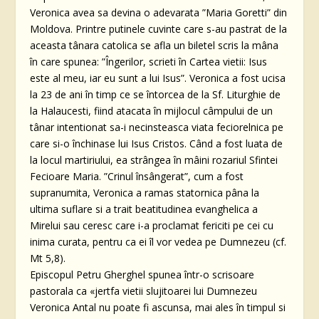
Veronica avea sa devina o adevarata ”Maria Goretti” din
Moldova. Printre putinele cuvinte care s-au pastrat de la
aceasta tânara catolica se afla un biletel scris la mâna
în care spunea: ”Îngerilor, scrieti în Cartea vietii: Isus
este al meu, iar eu sunt a lui Isus”. Veronica a fost ucisa
la 23 de ani în timp ce se întorcea de la Sf. Liturghie de
la Halaucesti, fiind atacata în mijlocul câmpului de un
tânar intentionat sa-i necinsteasca viata feciorelnica pe
care si-o închinase lui Isus Cristos. Când a fost luata de
la locul martiriului, ea strângea în mâini rozariul Sfintei
Fecioare Maria. ”Crinul însângerat”, cum a fost
supranumita, Veronica a ramas statornica pâna la
ultima suflare si a trait beatitudinea evanghelica a
Mirelui sau ceresc care i-a proclamat fericiti pe cei cu
inima curata, pentru ca ei îl vor vedea pe Dumnezeu (cf.
Mt 5,8).
Episcopul Petru Gherghel spunea într-o scrisoare
pastorala ca «jertfa vietii slujitoarei lui Dumnezeu
Veronica Antal nu poate fi ascunsa, mai ales în timpul si