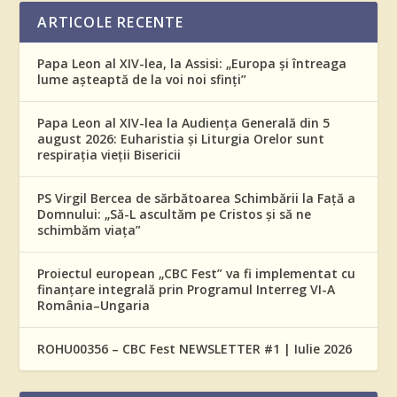
ARTICOLE RECENTE
Papa Leon al XIV-lea, la Assisi: „Europa și întreaga
lume așteaptă de la voi noi sfinți”
Papa Leon al XIV-lea la Audiența Generală din 5
august 2026: Euharistia și Liturgia Orelor sunt
respirația vieții Bisericii
PS Virgil Bercea de sărbătoarea Schimbării la Față a
Domnului: „Să-L ascultăm pe Cristos și să ne
schimbăm viața”
Proiectul european „CBC Fest” va fi implementat cu
finanțare integrală prin Programul Interreg VI-A
România–Ungaria
ROHU00356 – CBC Fest NEWSLETTER #1 | Iulie 2026