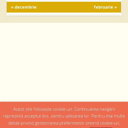
« decembrie
februarie »
Acest site folosește cookie-uri. Continuarea navigării
Designed by
Web Design 4Us Consulting
|
reprezintă acceptul dvs. pentru utilizarea lor. Pentru mai multe
detalii privind gestionarea preferințelor privind cookie-uri,