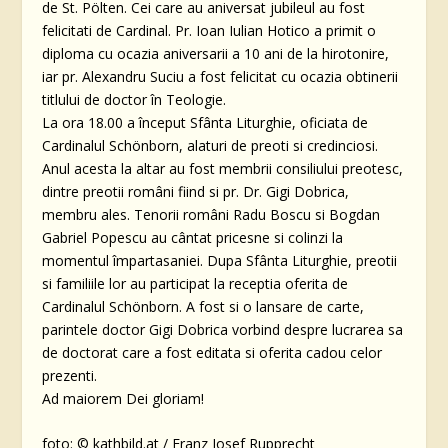
de St. Pölten. Cei care au aniversat jubileul au fost
felicitati de Cardinal. Pr. Ioan Iulian Hotico a primit o
diploma cu ocazia aniversarii a 10 ani de la hirotonire,
iar pr. Alexandru Suciu a fost felicitat cu ocazia obtinerii
titlului de doctor în Teologie.
La ora 18.00 a început Sfânta Liturghie, oficiata de
Cardinalul Schönborn, alaturi de preoti si credinciosi.
Anul acesta la altar au fost membrii consiliului preotesc,
dintre preotii români fiind si pr. Dr. Gigi Dobrica,
membru ales. Tenorii români Radu Boscu si Bogdan
Gabriel Popescu au cântat pricesne si colinzi la
momentul împartasaniei. Dupa Sfânta Liturghie, preotii
si familiile lor au participat la receptia oferita de
Cardinalul Schönborn. A fost si o lansare de carte,
parintele doctor Gigi Dobrica vorbind despre lucrarea sa
de doctorat care a fost editata si oferita cadou celor
prezenti.
Ad maiorem Dei gloriam!
foto: © kathbild.at / Franz Josef Rupprecht