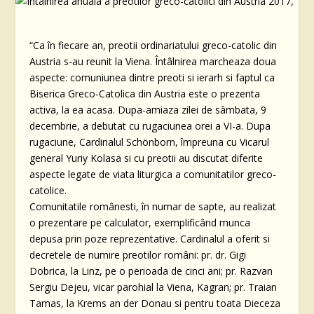
“Ca în fiecare an, preotii ordinariatului greco-catolic din
Austria s-au reunit la Viena. Întâlnirea marcheaza doua
aspecte: comuniunea dintre preoti si ierarh si faptul ca
Biserica Greco-Catolica din Austria este o prezenta
activa, la ea acasa. Dupa-amiaza zilei de sâmbata, 9
decembrie, a debutat cu rugaciunea orei a VI-a. Dupa
rugaciune, Cardinalul Schönborn, împreuna cu Vicarul
general Yuriy Kolasa si cu preotii au discutat diferite
aspecte legate de viata liturgica a comunitatilor greco-
catolice.
Comunitatile românesti, în numar de sapte, au realizat
o prezentare pe calculator, exemplificând munca
depusa prin poze reprezentative. Cardinalul a oferit si
decretele de numire preotilor români: pr. dr. Gigi
Dobrica, la Linz, pe o perioada de cinci ani; pr. Razvan
Sergiu Dejeu, vicar parohial la Viena, Kagran; pr. Traian
Tamas, la Krems an der Donau si pentru toata Dieceza