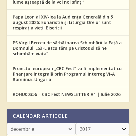
lume așteaptă de la voi noi sfinți”
Papa Leon al XIV-lea la Audiența Generală din 5
august 2026: Euharistia și Liturgia Orelor sunt
respirația vieții Bisericii
PS Virgil Bercea de sărbătoarea Schimbării la Față a
Domnului: „Să-L ascultăm pe Cristos și să ne
schimbăm viața”
Proiectul european „CBC Fest” va fi implementat cu
finanțare integrală prin Programul Interreg VI-A
România–Ungaria
ROHU00356 – CBC Fest NEWSLETTER #1 | Iulie 2026
CALENDAR ARTICOLE