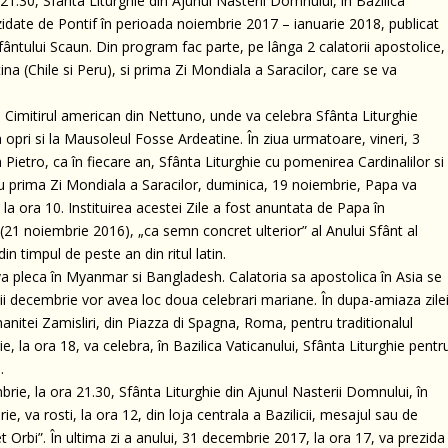
21.30, Sfânta Liturghie din Ajunul Nasterii Domnului, în Bazilica
ezidate de Pontif în perioada noiembrie 2017 – ianuarie 2018, publicat
ântului Scaun. Din program fac parte, pe lânga 2 calatorii apostolice,
na (Chile si Peru), si prima Zi Mondiala a Saracilor, care se va
la Cimitirul american din Nettuno, unde va celebra Sfânta Liturghie
a opri si la Mausoleul Fosse Ardeatine. În ziua urmatoare, vineri, 3
n Pietro, ca în fiecare an, Sfânta Liturghie cu pomenirea Cardinalilor si
tru prima Zi Mondiala a Saracilor, duminica, 19 noiembrie, Papa va
, la ora 10. Instituirea acestei Zile a fost anuntata de Papa în
(21 noiembrie 2016), „ca semn concret ulterior” al Anului Sfânt al
din timpul de peste an din ritul latin.
e va pleca în Myanmar si Bangladesh. Calatoria sa apostolica în Asia se
nii decembrie vor avea loc doua celebrari mariane. În dupa-amiaza zile
itei Zamisliri, din Piazza di Spagna, Roma, pentru traditionalul
, la ora 18, va celebra, în Bazilica Vaticanului, Sfânta Liturghie pentr
.
brie, la ora 21.30, Sfânta Liturghie din Ajunul Nasterii Domnului, în
, va rosti, la ora 12, din loja centrala a Bazilicii, mesajul sau de
 Orbi”. În ultima zi a anului, 31 decembrie 2017, la ora 17, va prezida