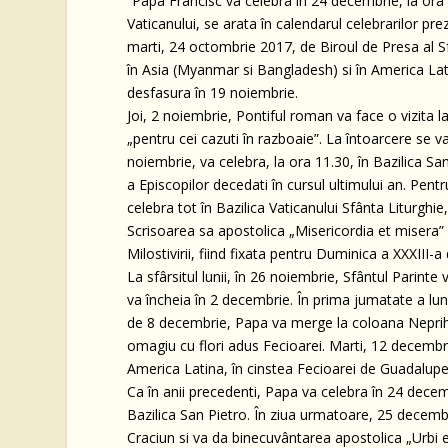
“Papa Francisc va celebra în 24 decembrie, la ora 
Vaticanului, se arata în calendarul celebrarilor pr
marti, 24 octombrie 2017, de Biroul de Presa al Sf
în Asia (Myanmar si Bangladesh) si în America Lati
desfasura în 19 noiembrie.
Joi, 2 noiembrie, Pontiful roman va face o vizita 
„pentru cei cazuti în razboaie”. La întoarcere se v
noiembrie, va celebra, la ora 11.30, în Bazilica Sa
a Episcopilor decedati în cursul ultimului an. Pen
celebra tot în Bazilica Vaticanului Sfânta Liturghie
Scrisoarea sa apostolica „Misericordia et misera” 
Milostivirii, fiind fixata pentru Duminica a XXXIII-a 
La sfârsitul lunii, în 26 noiembrie, Sfântul Parint
va încheia în 2 decembrie. În prima jumatate a lu
de 8 decembrie, Papa va merge la coloana Neprihan
omagiu cu flori adus Fecioarei. Marti, 12 decembrie
America Latina, în cinstea Fecioarei de Guadalupe
Ca în anii precedenti, Papa va celebra în 24 decem
Bazilica San Pietro. În ziua urmatoare, 25 decembrie
Craciun si va da binecuvântarea apostolica „Urbi et