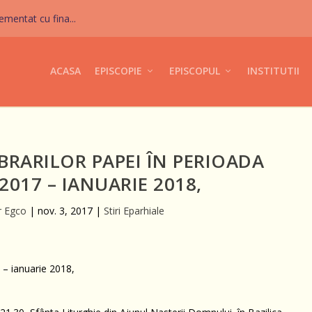
mentat cu fina...
ACASA
EPISCOPIE
EPISCOPUL
INSTITUTII
RARILOR PAPEI ÎN PERIOADA
2017 – IANUARIE 2018,
r Egco
|
nov. 3, 2017
|
Stiri Eparhiale