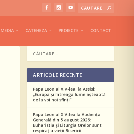
MEDIA
CATEHEZA
PROIECTE
CONTACT
ARTICOLE RECENTE
Papa Leon al XIV-lea, la Assisi:
„Europa și întreaga lume așteaptă
de la voi noi sfinți”
Papa Leon al XIV-lea la Audiența
Generală din 5 august 2026:
Euharistia și Liturgia Orelor sunt
respirația vieții Bisericii