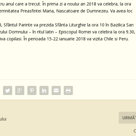
 anul care a trecut. În prima zi a noului an 2018 va celebra, la ora
 Solemnitatea Preasfintei Maria, Nascatoare de Dumnezeu. Va avea loc
 Sfântul Parinte va prezida Sfânta Liturghie la ora 10 în Bazilica San
lui Domnului – în ritul latin – Episcopul Romei va celebra la ora 9.30,
iva copilasi. În perioada 15-22 ianuarie 2018 va vizita Chile si Peru.
URMĂ
ului
C