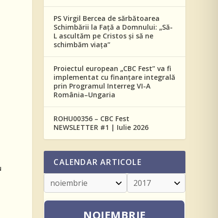
PS Virgil Bercea de sărbătoarea
Schimbării la Față a Domnului: „Să-
L ascultăm pe Cristos și să ne
schimbăm viața”
Proiectul european „CBC Fest” va fi
implementat cu finanțare integrală
prin Programul Interreg VI-A
România–Ungaria
ROHU00356 – CBC Fest
NEWSLETTER #1 | Iulie 2026
i
CALENDAR ARTICOLE
u
NOIEMBRIE