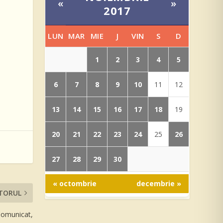
«
»
2017
LUN
MAR
MIE
J
VIN
S
D
1
2
3
4
5
6
7
8
9
10
11
12
13
14
15
16
17
18
19
20
21
22
23
24
26
25
27
28
29
30
« octombrie
decembrie »
TORUL
omunicat,