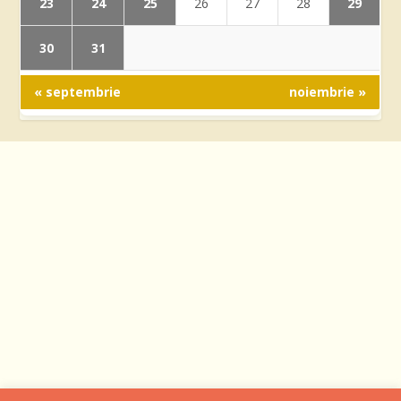
23
24
25
29
26
27
28
30
31
« septembrie
noiembrie »