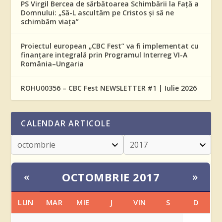
PS Virgil Bercea de sărbătoarea Schimbării la Față a
Domnului: „Să-L ascultăm pe Cristos și să ne
schimbăm viața”
Proiectul european „CBC Fest” va fi implementat cu
finanțare integrală prin Programul Interreg VI-A
România–Ungaria
ROHU00356 – CBC Fest NEWSLETTER #1 | Iulie 2026
CALENDAR ARTICOLE
OCTOMBRIE 2017
«
»
LUN
MAR
MIE
J
VIN
S
D