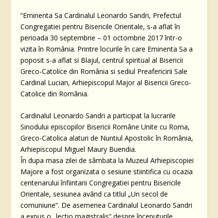
“Eminenta Sa Cardinalul Leonardo Sandri, Prefectul
Congregatiei pentru Bisericile Orientale, s-a aflat în
perioada 30 septembrie – 01 octombrie 2017 într-o
vizita în România. Printre locurile în care Eminenta Sa a
poposit s-a aflat si Blajul, centrul spiritual al Bisericii
Greco-Catolice din România si sediul Preafericirii Sale
Cardinal Lucian, Arhiepiscopul Major al Bisericii Greco-
Catolice din România.
Cardinalul Leonardo Sandri a participat la lucrarile
Sinodului episcopilor Bisericii Române Unite cu Roma,
Greco-Catolica alaturi de Nuntiul Apostolic în România,
Arhiepiscopul Miguel Maury Buendia.
În dupa masa zilei de sâmbata la Muzeul Arhiepiscopiei
Majore a fost organizata o sesiune stiintifica cu ocazia
centenarului înfiintarii Congregatiei pentru Bisericile
Orientale, sesiunea având ca titlul „Un secol de
comuniune”. De asemenea Cardinalul Leonardo Sandri
a expus o „lectio magistralis” despre începuturile