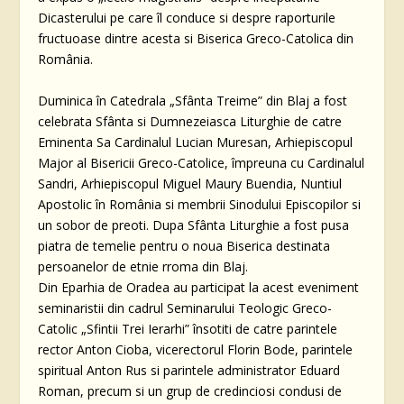
Dicasterului pe care îl conduce si despre raporturile
fructuoase dintre acesta si Biserica Greco-Catolica din
România.
Duminica în Catedrala „Sfânta Treime” din Blaj a fost
celebrata Sfânta si Dumnezeiasca Liturghie de catre
Eminenta Sa Cardinalul Lucian Muresan, Arhiepiscopul
Major al Bisericii Greco-Catolice, împreuna cu Cardinalul
Sandri, Arhiepiscopul Miguel Maury Buendia, Nuntiul
Apostolic în România si membrii Sinodului Episcopilor si
un sobor de preoti. Dupa Sfânta Liturghie a fost pusa
piatra de temelie pentru o noua Biserica destinata
persoanelor de etnie rroma din Blaj.
Din Eparhia de Oradea au participat la acest eveniment
seminaristii din cadrul Seminarului Teologic Greco-
Catolic „Sfintii Trei Ierarhi” însotiti de catre parintele
rector Anton Cioba, vicerectorul Florin Bode, parintele
spiritual Anton Rus si parintele administrator Eduard
Roman, precum si un grup de credinciosi condusi de