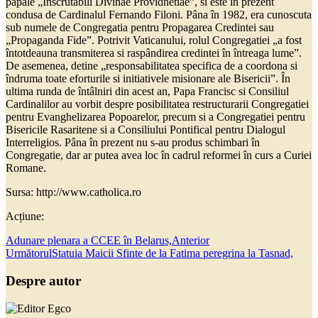
papale „Inscrutabili Divinae Providnetiae”, si este în prezent
condusa de Cardinalul Fernando Filoni. Pâna în 1982, era cunoscuta
sub numele de Congregatia pentru Propagarea Credintei sau
„Propaganda Fide”. Potrivit Vaticanului, rolul Congregatiei „a fost
întotdeauna transmiterea si raspândirea credintei în întreaga lume”.
De asemenea, detine „responsabilitatea specifica de a coordona si
îndruma toate eforturile si initiativele misionare ale Bisericii”. În
ultima runda de întâlniri din acest an, Papa Francisc si Consiliul
Cardinalilor au vorbit despre posibilitatea restructurarii Congregatiei
pentru Evanghelizarea Popoarelor, precum si a Congregatiei pentru
Bisericile Rasaritene si a Consiliului Pontifical pentru Dialogul
Interreligios. Pâna în prezent nu s-au produs schimbari în
Congregatie, dar ar putea avea loc în cadrul reformei în curs a Curiei
Romane.
Sursa: http://www.catholica.ro
Acțiune:
Adunare plenara a CCEE în Belarus,
Anterior
Următorul
Statuia Maicii Sfinte de la Fatima peregrina la Tasnad,
Despre autor