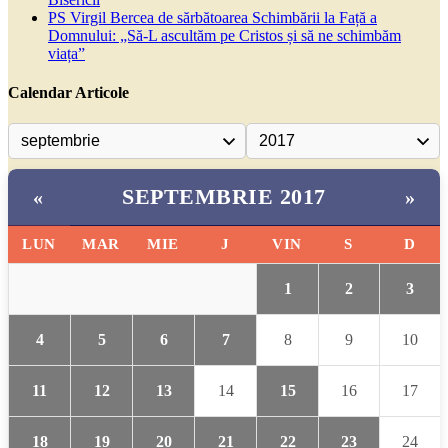
PS Virgil Bercea de sărbătoarea Schimbării la Față a
Domnului: „Să-L ascultăm pe Cristos și să ne schimbăm
viața”
Calendar Articole
SEPTEMBRIE 2017
«
»
LUN
MAR
MIE
J
VIN
S
D
1
2
3
4
5
6
7
8
9
10
11
12
13
14
15
16
17
18
19
20
21
22
23
24