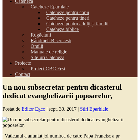
Cateheza
Cateheze Eparhiale
Cateheze pentru copii
Cateheze pentru tineri
Cateheze pentru adulți și familii
Cateheze biblice
Rugăciuni
Rânduieli Bisericesti
Omilii
Manuale de religie
Site-uri Cateheza
Proiecte
Proiect CBC Fest
Contact
Un nou subsecretar pentru dicasterul
dedicat evanghelizarii popoarelor,
Postat de
Editor Egco
|
sept. 30, 2017
|
Stiri Eparhiale
“Vaticanul a anuntat joi numirea de catre Papa Francisc a pr.