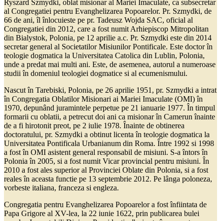
Ryszard Szmydki, oblat misionar al Mariei Imaculate, ca subsecretar
al Congregatiei pentru Evanghelizarea Popoarelor. Pr. Szmydki, de
66 de ani, îl înlocuieste pe pr. Tadeusz Wojda SAC, oficial al
Congregatiei din 2012, care a fost numit Arhiepiscop Mitropolitan
din Bialystok, Polonia, pe 12 aprilie a.c. Pr. Szmydki este din 2014
secretar general al Societatilor Misiunilor Pontificale. Este doctor în
teologie dogmatica la Universitatea Catolica din Lublin, Polonia,
unde a predat mai multi ani. Este, de asemenea, autorul a numeroase
studii în domeniul teologiei dogmatice si al ecumenismului.
Nascut în Tarebiski, Polonia, pe 26 aprilie 1951, pr. Szmydki a intrat
în Congregatia Oblatilor Misionari ai Mariei Imaculate (OMI) în
1970, depunând juramintele perpetue pe 21 ianuarie 1977. În timpul
formarii cu oblatii, a petrecut doi ani ca misionar în Camerun înainte
de a fi hirotonit preot, pe 2 iulie 1978. Înainte de obtinerea
doctoratului, pr. Szmydki a obtinut licenta în teologie dogmatica la
Universitatea Pontificala Urbanianum din Roma. Între 1992 si 1998
a fost în OMI asistent general responsabil de misiuni. S-a întors în
Polonia în 2005, si a fost numit Vicar provincial pentru misiuni. În
2010 a fost ales superior al Provinciei Oblate din Polonia, si a fost
reales în aceasta functie pe 13 septembrie 2012. Pe lânga poloneza,
vorbeste italiana, franceza si engleza.
Congregatia pentru Evanghelizarea Popoarelor a fost înfiintata de
Papa Grigore al XV-lea, la 22 iunie 1622, prin publicarea bulei