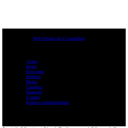
Designed by
Web Design 4Us Consulting
|
Acasa
Istoric
Episcopul
Institutii
Media
Cateheza
Parteneri
Contact
Politică confidențialitate