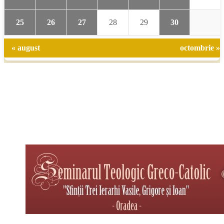
25
26
27
28
29
30
« august
octombrie »