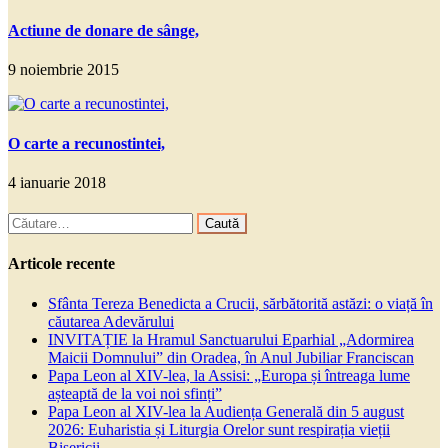
Actiune de donare de sânge,
9 noiembrie 2015
O carte a recunostintei,
4 ianuarie 2018
Caută
după:
Articole recente
Sfânta Tereza Benedicta a Crucii, sărbătorită astăzi: o viață în
căutarea Adevărului
INVITAȚIE la Hramul Sanctuarului Eparhial „Adormirea
Maicii Domnului” din Oradea, în Anul Jubiliar Franciscan
Papa Leon al XIV-lea, la Assisi: „Europa și întreaga lume
așteaptă de la voi noi sfinți”
Papa Leon al XIV-lea la Audiența Generală din 5 august
2026: Euharistia și Liturgia Orelor sunt respirația vieții
Bisericii