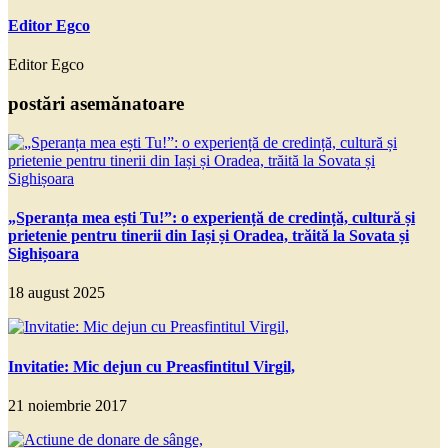
Editor Egco
Editor Egco
postări asemănatoare
„Speranța mea ești Tu!”: o experiență de credință, cultură și
prietenie pentru tinerii din Iași și Oradea, trăită la Sovata și
Sighișoara
18 august 2025
Invitatie: Mic dejun cu Preasfintitul Virgil,
21 noiembrie 2017