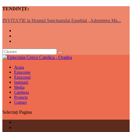
TENDINȚE:
INVITAȚIE la Hramul Sanctuarului Eparhial „Adormirea Ma...
Acasa
Episcopie
Episcopul
Institutii
Media
Cateheza
Proiecte
Contact
Selectați Pagina