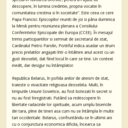
descopere, în lumina credintei, propria vocatie în
comunitatea crestina si în societate”. Este ceea ce cere
Papa Francisc Episcopilor reuniti de joi si pâna duminica
la Minsk pentru reuniunea plenara a Consiliului
Conferintelor Episcopale din Europa (CCEE). În mesajul
trimis participantilor si semnat de secretarul de stat,
Cardinalul Pietro Parolin, Pontiful indica asadar un drum
precis prelatilor angajati într-o întâlnire anul acest cu un
gust deosebit, dat fiind locul în care se tine. Un context
inedit, dar desigur nu întâmplator.
Republica Belarus, în pofida anilor de ateism de stat,
traieste o vivacitate religioasa deosebita. Multi, în
timpurile Uniunii Sovietice, au fost botezati în secret si
nu au fost înregistrati. Putând sa redescopere în
libertate radacinile lor spirituale, acum umplu bisericile
din tara, pline de tineri asa cum nu se întâmpla în multe
tari occidentale. Belarus, confruntându-se în ultimii ani
cu o conjunctura economica dificila, încearca sa