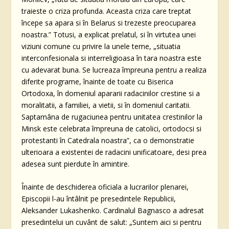
traieste o criza profunda. Aceasta criza care treptat
începe sa apara si în Belarus si trezeste preocuparea
noastra.” Totusi, a explicat prelatul, si în virtutea unei
viziuni comune cu privire la unele teme, „situatia
interconfesionala si interreligioasa în tara noastra este
cu adevarat buna. Se lucreaza împreuna pentru a realiza
diferite programe, înainte de toate cu Biserica
Ortodoxa, în domeniul apararii radacinilor crestine si a
moralitatii, a familiei, a vietii, si în domeniul caritatii.
Saptamâna de rugaciunea pentru unitatea crestinilor la
Minsk este celebrata împreuna de catolici, ortodocsi si
protestanti în Catedrala noastra”, ca o demonstratie
ulterioara a existentei de radacini unificatoare, desi prea
adesea sunt pierdute în amintire.
Înainte de deschiderea oficiala a lucrarilor plenarei,
Episcopii l-au întâlnit pe presedintele Republicii,
Aleksander Lukashenko. Cardinalul Bagnasco a adresat
presedintelui un cuvânt de salut: „Suntem aici si pentru