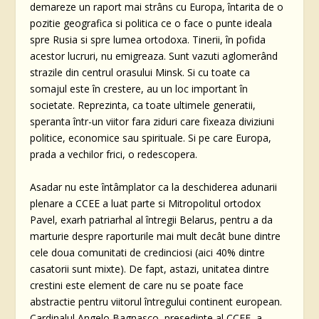
demareze un raport mai strâns cu Europa, întarita de o
pozitie geografica si politica ce o face o punte ideala
spre Rusia si spre lumea ortodoxa. Tinerii, în pofida
acestor lucruri, nu emigreaza. Sunt vazuti aglomerând
strazile din centrul orasului Minsk. Si cu toate ca
somajul este în crestere, au un loc important în
societate. Reprezinta, ca toate ultimele generatii,
speranta într-un viitor fara ziduri care fixeaza diviziuni
politice, economice sau spirituale. Si pe care Europa,
prada a vechilor frici, o redescopera.
Asadar nu este întâmplator ca la deschiderea adunarii
plenare a CCEE a luat parte si Mitropolitul ortodox
Pavel, exarh patriarhal al întregii Belarus, pentru a da
marturie despre raporturile mai mult decât bune dintre
cele doua comunitati de credinciosi (aici 40% dintre
casatorii sunt mixte). De fapt, astazi, unitatea dintre
crestini este element de care nu se poate face
abstractie pentru viitorul întregului continent european.
Cardinalul Angelo Bagnasco, presedinte al CCEE, a