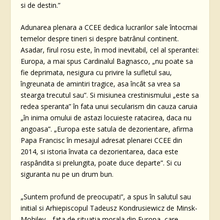
si de destin.”
Adunarea plenara a CCEE dedica lucrarilor sale întocmai
temelor despre tineri si despre batrânul continent.
Asadar, firul rosu este, în mod inevitabil, cel al sperantei:
Europa, a mai spus Cardinalul Bagnasco, „nu poate sa
fie deprimata, nesigura cu privire la sufletul sau,
îngreunata de amintiri tragice, asa încât sa vrea sa
stearga trecutul sau”. Si misiunea crestinismului „este sa
redea speranta” în fata unui secularism din cauza caruia
„în inima omului de astazi locuieste ratacirea, daca nu
angoasa”. „Europa este satula de dezorientare, afirma
Papa Francisc în mesajul adresat plenarei CCEE din
2014, si istoria învata ca dezorientarea, daca este
raspândita si prelungita, poate duce departe”. Si cu
siguranta nu pe un drum bun.
„Suntem profund de preocupati”, a spus în salutul sau
initial si Arhiepiscopul Tadeusz Kondrusiewicz de Minsk-
Mohilev, „fata de situatia morala din Europa, care