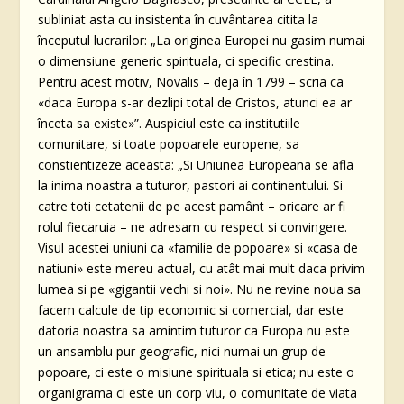
subliniat asta cu insistenta în cuvântarea citita la
începutul lucrarilor: „La originea Europei nu gasim numai
o dimensiune generic spirituala, ci specific crestina.
Pentru acest motiv, Novalis – deja în 1799 – scria ca
«daca Europa s-ar dezlipi total de Cristos, atunci ea ar
înceta sa existe»”. Auspiciul este ca institutiile
comunitare, si toate popoarele europene, sa
constientizeze aceasta: „Si Uniunea Europeana se afla
la inima noastra a tuturor, pastori ai continentului. Si
catre toti cetatenii de pe acest pamânt – oricare ar fi
rolul fiecaruia – ne adresam cu respect si convingere.
Visul acestei uniuni ca «familie de popoare» si «casa de
natiuni» este mereu actual, cu atât mai mult daca privim
lumea si pe «gigantii vechi si noi». Nu ne revine noua sa
facem calcule de tip economic si comercial, dar este
datoria noastra sa amintim tuturor ca Europa nu este
un ansamblu pur geografic, nici numai un grup de
popoare, ci este o misiune spirituala si etica; nu este o
organigrama ci este un corp viu, o comunitate de viata