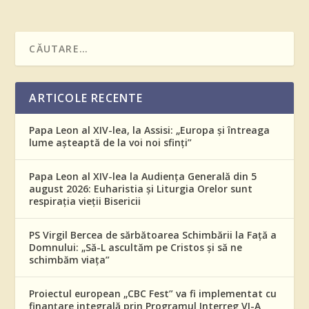
ARTICOLE RECENTE
Papa Leon al XIV-lea, la Assisi: „Europa și întreaga
lume așteaptă de la voi noi sfinți”
Papa Leon al XIV-lea la Audiența Generală din 5
august 2026: Euharistia și Liturgia Orelor sunt
respirația vieții Bisericii
PS Virgil Bercea de sărbătoarea Schimbării la Față a
Domnului: „Să-L ascultăm pe Cristos și să ne
schimbăm viața”
Proiectul european „CBC Fest” va fi implementat cu
finanțare integrală prin Programul Interreg VI-A