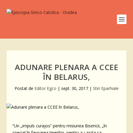
ADUNARE PLENARA A CCEE
ÎN BELARUS,
Postat de
Editor Egco
|
sept. 30, 2017
|
Stiri Eparhiale
“Un „impuls curajos” pentru misiunea Bisericii, „în
special în favoarea tinerilor, pentru a-i ajuta sa