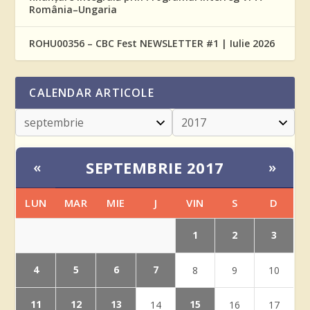
România–Ungaria
ROHU00356 – CBC Fest NEWSLETTER #1 | Iulie 2026
CALENDAR ARTICOLE
SEPTEMBRIE 2017
«
»
LUN
MAR
MIE
J
VIN
S
D
1
2
3
4
5
6
7
8
9
10
11
12
13
15
14
16
17