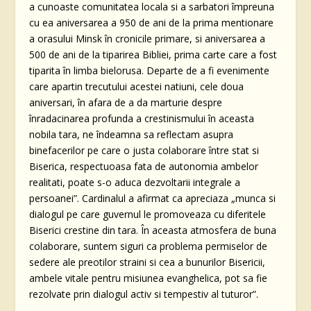
a cunoaste comunitatea locala si a sarbatori împreuna
cu ea aniversarea a 950 de ani de la prima mentionare
a orasului Minsk în cronicile primare, si aniversarea a
500 de ani de la tiparirea Bibliei, prima carte care a fost
tiparita în limba bielorusa. Departe de a fi evenimente
care apartin trecutului acestei natiuni, cele doua
aniversari, în afara de a da marturie despre
înradacinarea profunda a crestinismului în aceasta
nobila tara, ne îndeamna sa reflectam asupra
binefacerilor pe care o justa colaborare între stat si
Biserica, respectuoasa fata de autonomia ambelor
realitati, poate s-o aduca dezvoltarii integrale a
persoanei”. Cardinalul a afirmat ca apreciaza „munca si
dialogul pe care guvernul le promoveaza cu diferitele
Biserici crestine din tara. În aceasta atmosfera de buna
colaborare, suntem siguri ca problema permiselor de
sedere ale preotilor straini si cea a bunurilor Bisericii,
ambele vitale pentru misiunea evanghelica, pot sa fie
rezolvate prin dialogul activ si tempestiv al tuturor”.