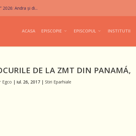
026: Andra și di...
ACASA
EPISCOPIE
EPISCOPUL
INSTITUTII
CURILE DE LA ZMT DIN PANAMÁ,
r Egco
|
iul. 26, 2017
|
Stiri Eparhiale