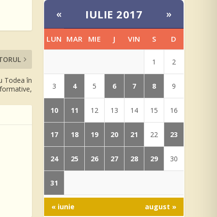
IULIE 2017
«
»
LUN
MAR
MIE
J
VIN
S
D
TORUL
1
2
ru Todea în
4
6
7
8
3
5
9
nformative,
10
11
12
13
14
15
16
17
18
19
20
21
23
22
24
25
26
27
28
29
30
31
« iunie
august »