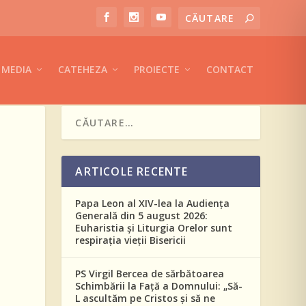
MEDIA
CATEHEZA
PROIECTE
CONTACT
ARTICOLE RECENTE
Papa Leon al XIV-lea la Audiența
Generală din 5 august 2026:
Euharistia și Liturgia Orelor sunt
respirația vieții Bisericii
PS Virgil Bercea de sărbătoarea
Schimbării la Față a Domnului: „Să-
L ascultăm pe Cristos și să ne