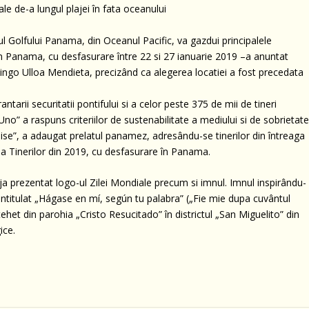
ale de-a lungul plajei în fata oceanului
ul Golfului Panama, din Oceanul Pacific, va gazdui principalele
din Panama, cu desfasurare între 22 si 27 ianuarie 2019 –a anuntat
go Ulloa Mendieta, precizând ca alegerea locatiei a fost precedata
ntarii securitatii pontifului si a celor peste 375 de mii de tineri
o” a raspuns criteriilor de sustenabilitate a mediului si de sobrietate
se”, a adaugat prelatul panamez, adresându-se tinerilor din întreaga
 a Tinerilor din 2019, cu desfasurare în Panama.
ja prezentat logo-ul Zilei Mondiale precum si imnul. Imnul inspirându-
ntitulat „Hágase en mí, según tu palabra” („Fie mie dupa cuvântul
ehet din parohia „Cristo Resucitado” în districtul „San Miguelito” din
ice.