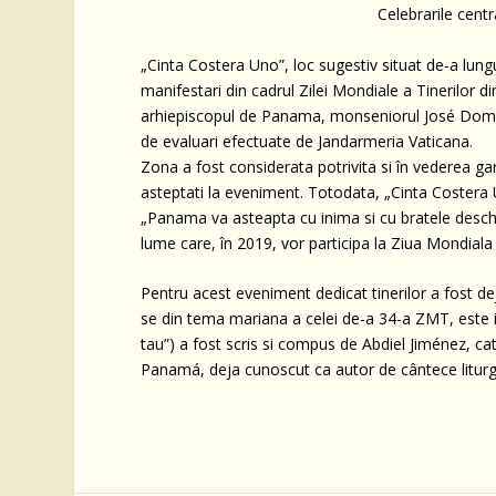
Celebrarile centr
„Cinta Costera Uno”, loc sugestiv situat de-a lung
manifestari din cadrul Zilei Mondiale a Tinerilor 
arhiepiscopul de Panama, monseniorul José Domin
de evaluari efectuate de Jandarmeria Vaticana.
Zona a fost considerata potrivita si în vederea gara
asteptati la eveniment. Totodata, „Cinta Costera Un
„Panama va asteapta cu inima si cu bratele deschi
lume care, în 2019, vor participa la Ziua Mondiala
Pentru acest eveniment dedicat tinerilor a fost de
se din tema mariana a celei de-a 34-a ZMT, este i
tau”) a fost scris si compus de Abdiel Jiménez, cat
Panamá, deja cunoscut ca autor de cântece liturg