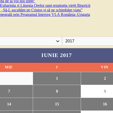
ă de la voi noi sfinți”
aristia și Liturgia Orelor sunt respirația vieții Bisericii
 „Să-L ascultăm pe Cristos și să ne schimbăm viața”
 integrală prin Programul Interreg VI-A România–Ungaria
IUNIE 2017
MIE
J
VIN
1
2
7
8
9
14
15
16