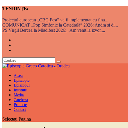
TENDINȚE:
Proiectul european „CBC Fest” va fi implementat cu fina...
COMUNICAT „Pop Simfonic la Catedrală” 2026: Andra și di...
PS Virgil Bercea la Mladifest 2026: „Am venit la izvor....
Acasa
Episcopie
Episcopul
Institutii
Media
Cateheza
Proiecte
Contact
Selectați Pagina