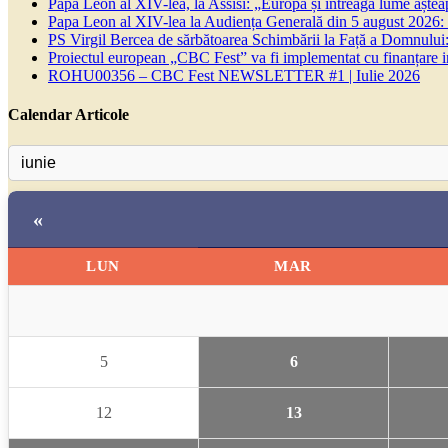
Papa Leon al XIV-lea, la Assisi: „Europa și întreaga lume așteapt
Papa Leon al XIV-lea la Audiența Generală din 5 august 2026: Euh
PS Virgil Bercea de sărbătoarea Schimbării la Față a Domnului:
Proiectul european „CBC Fest” va fi implementat cu finanțare
ROHU00356 – CBC Fest NEWSLETTER #1 | Iulie 2026
Calendar Articole
«
LUN
MAR
5
6
12
13