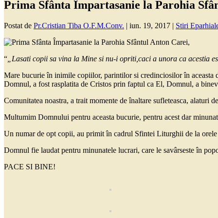
Prima Sfânta Împartasanie la Parohia Sfân
Postat de
Pr.Cristian Tiba O.F.M.Conv.
|
iun. 19, 2017
|
Stiri Eparhial
“
„Lasati copii sa vina la Mine si nu-i opriti,caci a unora ca acestia
Mare bucurie în inimile copiilor, parintilor si credinciosilor în aceasta 
Domnul, a fost rasplatita de Cristos prin faptul ca El, Domnul, a binev
Comunitatea noastra, a trait momente de înaltare sufleteasca, alaturi d
Multumim Domnului pentru aceasta bucurie, pentru acest dar minunat si
Un numar de opt copii, au primit în cadrul Sfintei Liturghii de la orel
Domnul fie laudat pentru minunatele lucrari, care le savârseste în pop
PACE SI BINE!