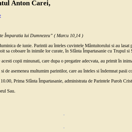
tul Anton Carei,
e
 este Împaratia lui Dumnezeu” ( Marcu 10,14 )
duminica de iunie. Parintii au înteles cuvintele Mântuitorului si au lasat p
oit sa coboare în inimile lor curate, în Sfânta Împartasanie cu Trupul si
e acesti copii minunati, care dupa o pregatire adecvata, au primit în inim
 de asemenea multumim parintilor, care au înteles si îndemnat pasii cop
e 10.00, Prima Sfânta Împartasanie, administrata de Parintele Paroh Crist
orul Sau.