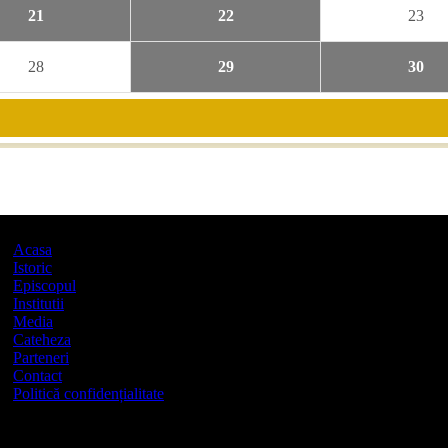
21
22
23
28
29
30
Acasa
Istoric
Episcopul
Institutii
Media
Cateheza
Parteneri
Contact
Politică confidențialitate