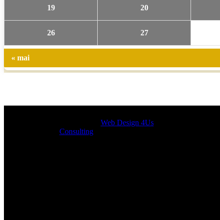
19
20
26
27
« mai
Designed by
Web Design 4Us
Consulting
|