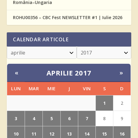
România–Ungaria
ROHU00356 – CBC Fest NEWSLETTER #1 | Iulie 2026
CALENDAR ARTICOLE
APRILIE 2017
«
»
LUN
MAR
MIE
J
VIN
S
D
1
2
3
4
5
6
7
8
9
10
11
12
13
14
15
16