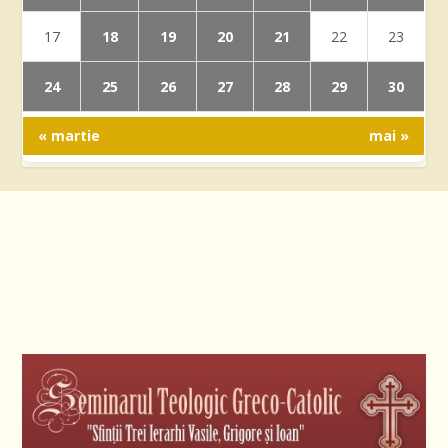
18
19
20
21
17
22
23
24
25
26
27
28
29
30
« martie
mai »