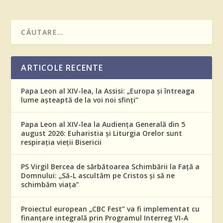
ARTICOLE RECENTE
Papa Leon al XIV-lea, la Assisi: „Europa și întreaga
lume așteaptă de la voi noi sfinți”
Papa Leon al XIV-lea la Audiența Generală din 5
august 2026: Euharistia și Liturgia Orelor sunt
respirația vieții Bisericii
PS Virgil Bercea de sărbătoarea Schimbării la Față a
Domnului: „Să-L ascultăm pe Cristos și să ne
schimbăm viața”
Proiectul european „CBC Fest” va fi implementat cu
finanțare integrală prin Programul Interreg VI-A