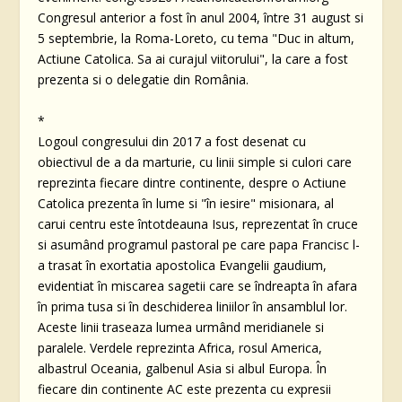
Congresul anterior a fost în anul 2004, între 31 august si
5 septembrie, la Roma-Loreto, cu tema "Duc in altum,
Actiune Catolica. Sa ai curajul viitorului", la care a fost
prezenta si o delegatie din România.
*
Logoul congresului din 2017 a fost desenat cu
obiectivul de a da marturie, cu linii simple si culori care
reprezinta fiecare dintre continente, despre o Actiune
Catolica prezenta în lume si "în iesire" misionara, al
carui centru este întotdeauna Isus, reprezentat în cruce
si asumând programul pastoral pe care papa Francisc l-
a trasat în exortatia apostolica Evangelii gaudium,
evidentiat în miscarea sagetii care se îndreapta în afara
în prima tusa si în deschiderea liniilor în ansamblul lor.
Aceste linii traseaza lumea urmând meridianele si
paralele. Verdele reprezinta Africa, rosul America,
albastrul Oceania, galbenul Asia si albul Europa. În
fiecare din continente AC este prezenta cu expresii