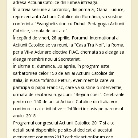
adresa Actiunii Catolice din lumea întreaga.
În a treia sesiune a lucrarilor, din prima zi, Oana Tuduce,
reprezentanta Actiunii Catolice din România, va sustine
conferinta "Evanghelizatori cu Duhul. Pedagogia Actiunii
Catolice, scoala de unitate".
Începând de vineri, 28 aprilie, Forumul International al
Actiunii Catolice se va reuni, la "Casa Tra Noi", la Roma,
per a VII-a Adunare electiva FIAC, chemata sa aleaga sa
aleaga membrii noului Secretariat.
În ultima zi, duminica, 30 aprilie, în program este
sarbatorirea celor 150 de ani ai Actiunii Catolice din
Italia, în Piata "Sfântul Petru", eveniment la care va
participa si papa Francisc, care va sustine o interventie,
urmata de recitarea rugaciunii "Regina coeli". Celebrarile
pentru cei 150 de ani ai Actiunii Catolice din Italia vor
continua cu alte initiative si întâlniri inclusiv pe parcursul
anului 2018.
Programul congresului Actiunii Catolice 2017 si alte
detalii sunt disponibile pe site-ul dedicat al acestui
eveniment: congress2017.catholicactionforum.org