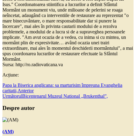
Isus." Coordonatoarea stiintifica a lucrarilor a definit Sfântul
Mormânt un monument viu, unde milioane de pelerini se roaga
neîncetat, adaugând ca interventiile de restaurare au reprezentat "o
mare binecuvântare, o mare responsabilitate dar si punere la
încercare", mai ales în privinta cautarii modului de a rezolva
problemele, a modului de a lucra si de a supraveghea persoanele
implicate. "Am avut ocazia de a vedea, cu inima si cu mintea, un
mormânt plin de expresivitate… având ocazia unei trairi
extraordinare, mai ales în momentul deschiderii mormântului", a mai
spus coordonarea lucrarilor de restaurare efectuate la Sfântul
Mormânt.
Sursa: http://ro.radiovaticana.va
Acțiune:
Papa la Biserica anglicana: sa marturisim împreuna Evanghelia
caritatii,
Anterior
Următorul
Bicentenarul Muzeul National „Brukenthal”,
Despre autor
(AM)