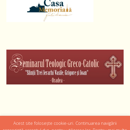
Acest site folosește cookie-uri. Continuarea navigării
Designed by
Web Design 4Us Consulting
|