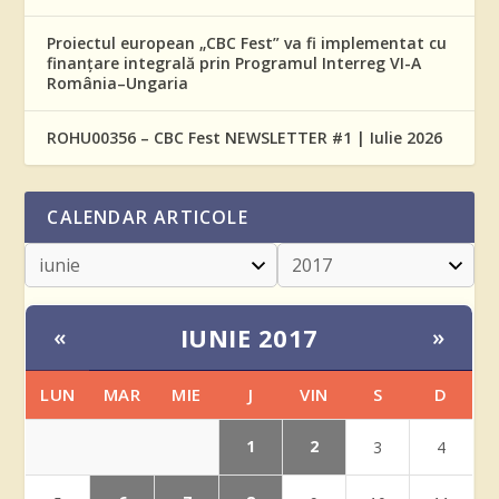
Proiectul european „CBC Fest” va fi implementat cu
finanțare integrală prin Programul Interreg VI-A
România–Ungaria
ROHU00356 – CBC Fest NEWSLETTER #1 | Iulie 2026
CALENDAR ARTICOLE
IUNIE 2017
«
»
LUN
MAR
MIE
J
VIN
S
D
1
2
3
4