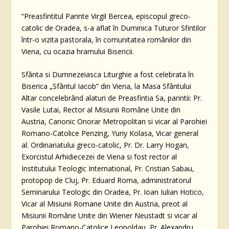
“Preasfintitul Parinte Virgil Bercea, episcopul greco-
catolic de Oradea, s-a aflat în Duminica Tuturor Sfintilor
într-o vizita pastorala, în comunitatea românilor din
Viena, cu ocazia hramului Bisericii.
Sfânta si Dumnezeiasca Liturghie a fost celebrata în
Biserica „Sfântul Iacob” din Viena, la Masa Sfântului
Altar concelebrând alaturi de Preasfintia Sa, parintii: Pr.
Vasile Lutai, Rector al Misiunii Române Unite din
Austria, Canonic Onorar Metropolitan si vicar al Parohiei
Romano-Catolice Penzing, Yuriy Kolasa, Vicar general
al. Ordinariatului greco-catolic, Pr. Dr. Larry Hogan,
Exorcistul Arhidiecezei de Viena si fost rector al
Institutului Teologic International, Pr. Cristian Sabau,
protopop de Cluj, Pr. Eduard Roma, administratorul
Seminarului Teologic din Oradea, Pr. Ioan Iulian Hotico,
Vicar al Misiunii Romane Unite din Austria, preot al
Misiunii Române Unite din Wiener Neustadt si vicar al
Parohiei Romano-Catolice Leopoldau, Pr. Alexandru