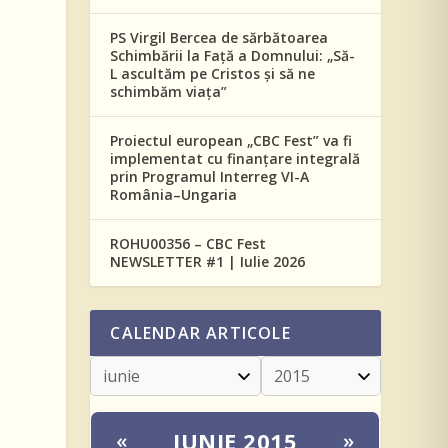
PS Virgil Bercea de sărbătoarea
Schimbării la Față a Domnului: „Să-
L ascultăm pe Cristos și să ne
schimbăm viața”
Proiectul european „CBC Fest” va fi
implementat cu finanțare integrală
prin Programul Interreg VI-A
România–Ungaria
e
ROHU00356 – CBC Fest
NEWSLETTER #1 | Iulie 2026
CALENDAR ARTICOLE
IUNIE 2015
«
»