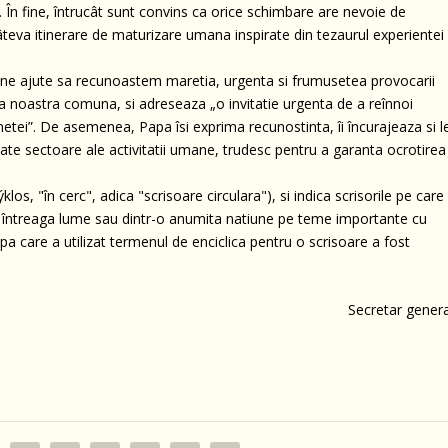
a. În fine, întrucât sunt convins ca orice schimbare are nevoie de
âteva itinerare de maturizare umana inspirate din tezaurul experientei
a ne ajute sa recunoastem maretia, urgenta si frumusetea provocarii
asa noastra comuna, si adreseaza „o invitatie urgenta de a reînnoi
netei”. De asemenea, Papa îsi exprima recunostinta, îi încurajeaza si l
ate sectoare ale activitatii umane, trudesc pentru a garanta ocrotirea
los, "în cerc", adica "scrisoare circulara"), si indica scrisorile pe care
in întreaga lume sau dintr-o anumita natiune pe teme importante cu
apa care a utilizat termenul de enciclica pentru o scrisoare a fost
Secretar genera