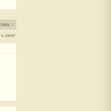
TORUL
: o „harta”,