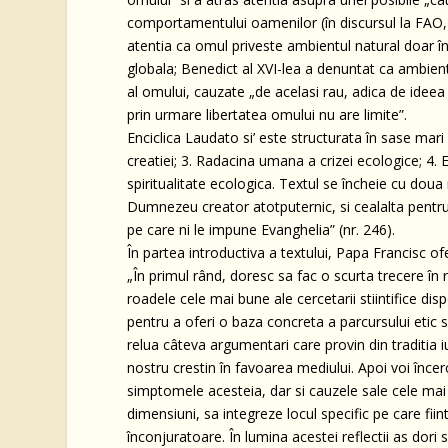
comportamentului oamenilor (în discursul la FAO, l
atentia ca omul priveste ambientul natural doar în
globala; Benedict al XVI-lea a denuntat ca ambien
al omului, cauzate „de acelasi rau, adica de ideea 
prin urmare libertatea omului nu are limite”.
Enciclica Laudato si’ este structurata în sase mar
creatiei; 3. Radacina umana a crizei ecologice; 4. Ec
spiritualitate ecologica. Textul se încheie cu doua
Dumnezeu creator atotputernic, si cealalta pentr
pe care ni le impune Evanghelia” (nr. 246).
În partea introductiva a textului, Papa Francisc of
„În primul rând, doresc sa fac o scurta trecere în 
roadele cele mai bune ale cercetarii stiintifice dis
pentru a oferi o baza concreta a parcursului etic 
relua câteva argumentari care provin din traditia
nostru crestin în favoarea mediului. Apoi voi încer
simptomele acesteia, dar si cauzele sale cele mai
dimensiuni, sa integreze locul specific pe care fiin
înconjuratoare. În lumina acestei reflectii as dori