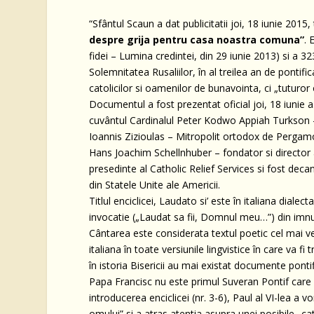
“Sfântul Scaun a dat publicitatii joi, 18 iunie 2015, 
despre grija pentru casa noastra comuna”
. 
fidei – Lumina credintei, din 29 iunie 2013) si a 3
Solemnitatea Rusaliilor, în al treilea an de pontifi
catolicilor si oamenilor de bunavointa, ci „tuturor
Documentul a fost prezentat oficial joi, 18 iunie a.
cuvântul Cardinalul Peter Kodwo Appiah Turkson – p
Ioannis Zizioulas – Mitropolit ortodox de Pergamo
Hans Joachim Schellnhuber – fondator si director
presedinte al Catholic Relief Services si fost de
din Statele Unite ale Americii.
Titlul enciclicei, Laudato si’ este în italiana dialect
invocatie („Laudat sa fii, Domnul meu…”) din imnul
Cântarea este considerata textul poetic cel mai vech
italiana în toate versiunile lingvistice în care va fi 
în istoria Bisericii au mai existat documente pontifi
Papa Francisc nu este primul Suveran Pontif care
introducerea enciclicei (nr. 3-6), Paul al VI-lea a 
omului” si a atras atentia asupra unei posibile „ca