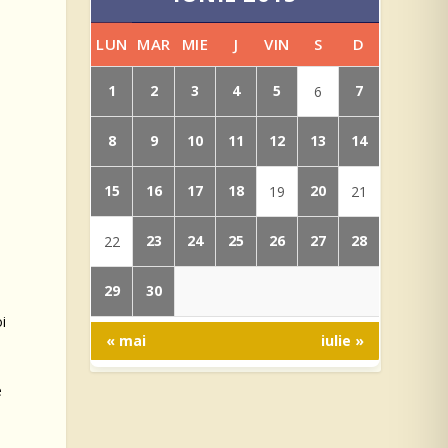
LUN
MAR
MIE
J
VIN
S
D
1
2
3
4
5
7
6
8
9
10
11
12
13
14
15
16
17
18
20
19
21
e
23
24
25
26
27
28
22
e
29
30
i
« mai
iulie »
e