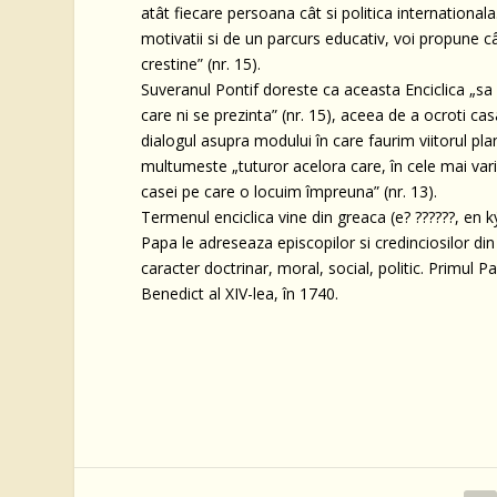
atât fiecare persoana cât si politica international
motivatii si de un parcurs educativ, voi propune c
crestine” (nr. 15).
Suveranul Pontif doreste ca aceasta Enciclica „s
care ni se prezinta” (nr. 15), aceea de a ocroti c
dialogul asupra modului în care faurim viitorul pla
multumeste „tuturor acelora care, în cele mai vari
casei pe care o locuim împreuna” (nr. 13).
Termenul enciclica vine din greaca (e? ??????, en kýk
Papa le adreseaza episcopilor si credinciosilor d
caracter doctrinar, moral, social, politic. Primul P
Benedict al XIV-lea, în 1740.