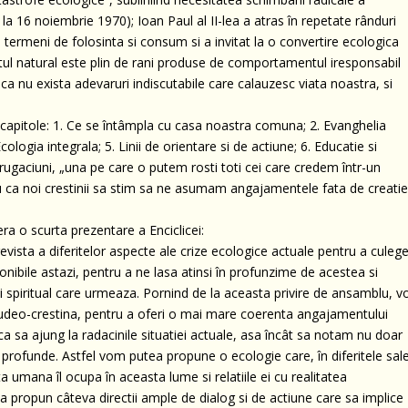
a 16 noiembrie 1970); Ioan Paul al II-lea a atras în repetate rânduri
 termeni de folosinta si consum si a invitat la o convertire ecologica
tul natural este plin de rani produse de comportamentul iresponsabil
ca nu exista adevaruri indiscutabile care calauzesc viata noastra, si
i capitole: 1. Ce se întâmpla cu casa noastra comuna; 2. Evanghelia
ologia integrala; 5. Linii de orientare si de actiune; 6. Educatie si
 rugaciuni, „una pe care o putem rosti toti cei care credem într-un
u ca noi crestinii sa stim sa ne asumam angajamentele fata de creati
era o scurta prezentare a Enciclicei:
revista a diferitelor aspecte ale crize ecologice actuale pentru a culeg
ponibile astazi, pentru a ne lasa atinsi în profunzime de acestea si
si spiritual care urmeaza. Pornind de la aceasta privire de ansamblu, vo
 iudeo-crestina, pentru a oferi o mai mare coerenta angajamentului
ca sa ajung la radacinile situatiei actuale, asa încât sa notam nu doar
 profunde. Astfel vom putea propune o ecologie care, în diferitele sal
ta umana îl ocupa în aceasta lume si relatiile ei cu realitatea
 sa propun câteva directii ample de dialog si de actiune care sa implice