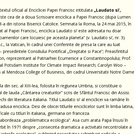
textul oficial al Enciclicei Papei Francisc intitulata
„Laudato si’,
Este cea de a doua Scrisoare enciclica a Papei Francisc (dupa Lumen
23-a din istoria Bisericii Catolice. Semnata la Roma, la 24 mai 2015, în
cat al Papei Francisc, enciclica Laudato si’ este adresata nu doar
 oamenilor care locuiesc pe aceasta planeta” (v. Laudato si’, nr. 3).
c., la Vatican, în cadrul unei Conferinte de presa la care au luat
resedintele Consiliului Pontifical „Dreptate si Pace”; Preasfintitul
n, reprezentant al Patriarhiei Ecumenice a Constantinopolului; Prof.
 al Potsdam Institute for Climate Impact Research; Carolyn Woo –
can al Mendoza College of Business, din cadrul Universitatii Notre Dam
ala din sec. al XIII-lea, folosita în regiunea Umbria, si constituie o
 de lauda „Cântarea creaturilor” scris de Sfântul Francisc din Assisi.
i din literatura italiana. Titlul Laudato si’ al enciclicei va ramâne în
tradusa enciclica. Desi de obicei titlurile enciclicelor sunt în limba latina,
cale cu titluri în italiana, germana ori franceza.
 abordeaza „problematica ecologica”. Asa cum arata Papa însusi în
vorbit în 1971 despre „consecinta dramatica a activitatii necontrolate a
tastrofe ecologice”, subliniind necesitatea schimbarii radicale a