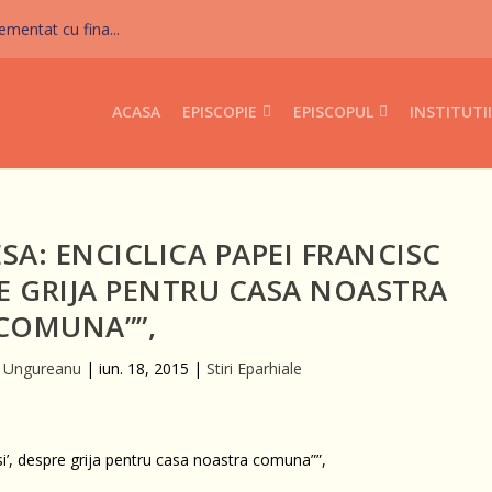
mentat cu fina...
ACASA
EPISCOPIE
EPISCOPUL
INSTITUTII
A: ENCICLICA PAPEI FRANCISC
RE GRIJA PENTRU CASA NOASTRA
COMUNA””,
c Ungureanu
|
iun. 18, 2015
|
Stiri Eparhiale