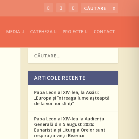
MEDIA
CATEHEZA
PROIECTE
CONTACT
ARTICOLE RECENTE
Papa Leon al XIV-lea, la Assisi:
„Europa și întreaga lume așteaptă
de la voi noi sfinți”
Papa Leon al XIV-lea la Audiența
Generală din 5 august 2026:
Euharistia și Liturgia Orelor sunt
respirația vieții Bisericii