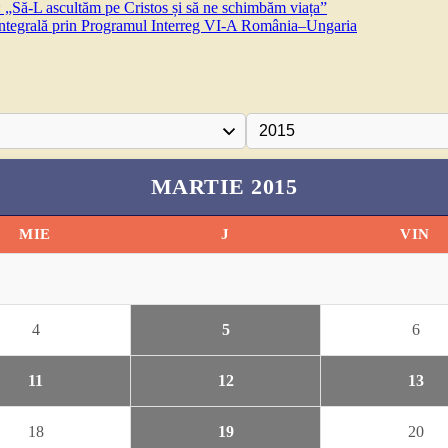
 „Să-L ascultăm pe Cristos și să ne schimbăm viața”
 integrală prin Programul Interreg VI-A România–Ungaria
MARTIE 2015
MIE
J
VIN
4
5
6
11
12
13
18
19
20