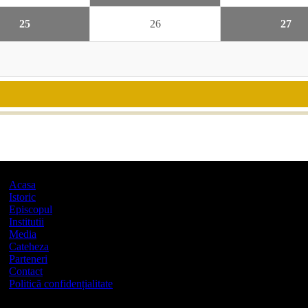
25
26
27
Acasa
Istoric
Episcopul
Institutii
Media
Cateheza
Parteneri
Contact
Politică confidențialitate