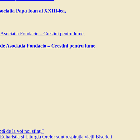
ociatia Papa Ioan al XXIII-lea,
 de Asociatia Fondacio – Crestini pentru lume,
ă de la voi noi sfinți”
aristia și Liturgia Orelor sunt respirația vieții Bisericii