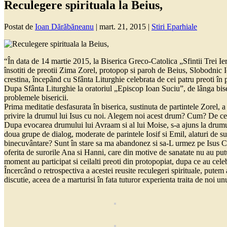
Reculegere spirituala la Beius,
Postat de
Ioan Dărăbăneanu
|
mart. 21, 2015
|
Stiri Eparhiale
“În data de 14 martie 2015, la Biserica Greco-Catolica „Sfintii Trei Ier
însotiti de preotii Zima Zorel, protopop si paroh de Beius, Slobodnic 
crestina, începând cu Sfânta Liturghie celebrata de cei patru preoti în 
Dupa Sfânta Liturghie la oratoriul „Episcop Ioan Suciu”, de lânga biseric
problemele bisericii.
Prima meditatie desfasurata în biserica, sustinuta de partintele Zorel,
privire la drumul lui Isus cu noi. Alegem noi acest drum? Cum? De c
Dupa evocarea drumului lui Avraam si al lui Moise, s-a ajuns la drumul 
doua grupe de dialog, moderate de parintele Iosif si Emil, alaturi de s
binecuvântare? Sunt în stare sa ma abandonez si sa-L urmez pe Isus Cris
oferita de surorile Ana si Hanni, care din motive de sanatate nu au putu
moment au participat si ceilalti preoti din protopopiat, dupa ce au celeb
Încercând o retrospectiva a acestei reusite reculegeri spirituale, putem
discutie, aceea de a marturisi în fata tuturor experienta traita de noi 