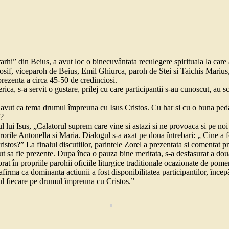
arhi” din Beius, a avut loc o binecuvântata reculegere spirituala la care 
Iosif, viceparoh de Beius, Emil Ghiurca, paroh de Stei si Taichis Mariu
prezenta a circa 45-50 de credinciosi.
a, s-a servit o gustare, prilej cu care participantii s-au cunoscut, au schi
 a avut ca tema drumul împreuna cu Isus Cristos. Cu har si cu o buna ped
e?
lui Isus, „Calatorul suprem care vine si astazi si ne provoaca si pe noi 
urorile Antonella si Maria. Dialogul s-a axat pe doua întrebari: „ Cine a
tos?” La finalul discutiilor, parintele Zorel a prezentata si comentat pr
t sa fie prezente. Dupa înca o pauza bine meritata, s-a desfasurat a doua
rat în propriile parohii oficiile liturgice traditionale ocazionate de pome
 afirma ca dominanta actiunii a fost disponibilitatea participantilor, înc
unul fiecare pe drumul împreuna cu Cristos.”