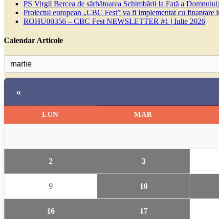
PS Virgil Bercea de sărbătoarea Schimbării la Față a Domnului:
Proiectul european „CBC Fest” va fi implementat cu finanțare
ROHU00356 – CBC Fest NEWSLETTER #1 | Iulie 2026
Calendar Articole
«
LUN
MAR
2
3
9
10
16
17