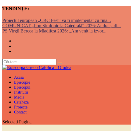
TENDINȚE:
Proiectul european „CBC Fest” va fi implementat cu fina...
COMUNICAT „Pop Simfonic la Catedrală” 2026: Andra și di...
PS Virgil Bercea la Mladifest 2026: „Am venit la izvor....
Acasa
Episcopie
Episcopul
Institutii
Media
Cateheza
Proiecte
Contact
Selectați Pagina