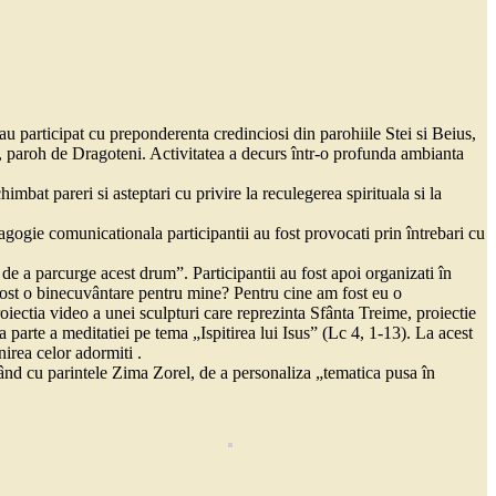
au participat cu preponderenta credinciosi din parohiile Stei si Beius,
s, paroh de Dragoteni. Activitatea a decurs într-o profunda ambianta
mbat pareri si asteptari cu privire la reculegerea spirituala si la
agogie comunicationala participantii au fost provocati prin întrebari cu
de a parcurge acest drum”. Participantii au fost apoi organizati în
 fost o binecuvântare pentru mine? Pentru cine am fost eu o
oiectia video a unei sculpturi care reprezinta Sfânta Treime, proiectie
 parte a meditatiei pe tema „Ispitirea lui Isus” (Lc 4, 1-13). La acest
nirea celor adormiti .
epând cu parintele Zima Zorel, de a personaliza „tematica pusa în