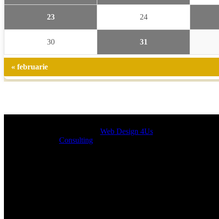
23
24
30
31
« februarie
Designed by
Web Design 4Us
Consulting
|