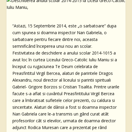
“Astazi, 15 Septembrie 2014, este „o sarbatoare” dupa
cum spunea si doamna inspector Nan Gabriela, o
sarbatoare pentru fiecare dintre noi, aceasta
semnificând începerea unui nou an scolar.
Festivitatea de deschidere a anului scolar 2014-1015 a
avut loc în curtea Liceului Greco-Catolic Iuliu Maniu si a
început cu rugaciunea Te Deum celebrata de
Preasfintitul Virgil Bercea, alaturi de parintele Dragos
Alexandru, noul director al liceului si parintii spirituali
Gabriel- Grigore Borzos si Cristian Tisalita. Printre urarile
facute s-a aflat si cuvântul Preasfintitului Virgil Bercea
care a îmbratisat sufletele celor prezenti, cu caldura si
sinceritate. Alaturi de dânsii a fost si doamna inspector
Nan Gabriela care le-a transmis un gând curat atât
profesorilor cât si elevilor, urmata de doamna director
adjunct Rodica Muresan care a prezentat pe rând