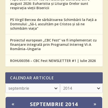
august 2026: Euharistia și Liturgia Orelor sunt
respirația vieții Bisericii
PS Virgil Bercea de sărbătoarea Schimbării la Față a
Domnului: „Să-L ascultăm pe Cristos și să ne
schimbăm viața”
Proiectul european „CBC Fest” va fi implementat cu
finanțare integrală prin Programul Interreg VI-A
România–Ungaria
ROHU00356 – CBC Fest NEWSLETTER #1 | Iulie 2026
CALENDAR ARTICOLE
SEPTEMBRIE 2014
«
»