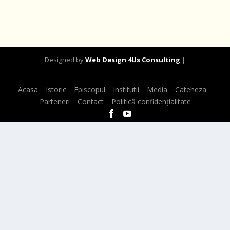
Designed by
Web Design 4Us Consulting
|
Acasa
Istoric
Episcopul
Institutii
Media
Cateheza
Parteneri
Contact
Politică confidențialitate