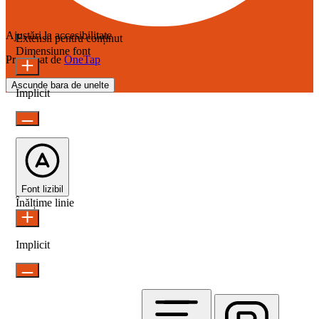
Ajustări la accesibilitate
Extensii pentru conținut
Dimensiune font
Propulsat de
OneTap
Ascunde bara de unelte
Implicit
Font lizibil
Înălțime linie
Implicit