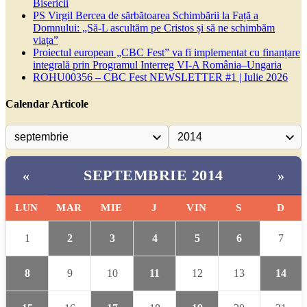
Bisericii
PS Virgil Bercea de sărbătoarea Schimbării la Față a
Domnului: „Să-L ascultăm pe Cristos și să ne schimbăm
viața”
Proiectul european „CBC Fest” va fi implementat cu finanțare
integrală prin Programul Interreg VI-A România–Ungaria
ROHU00356 – CBC Fest NEWSLETTER #1 | Iulie 2026
Calendar Articole
SEPTEMBRIE 2014
«
»
LUN
MAR
MIE
J
VIN
S
D
1
2
3
4
5
6
7
8
9
10
11
12
13
14