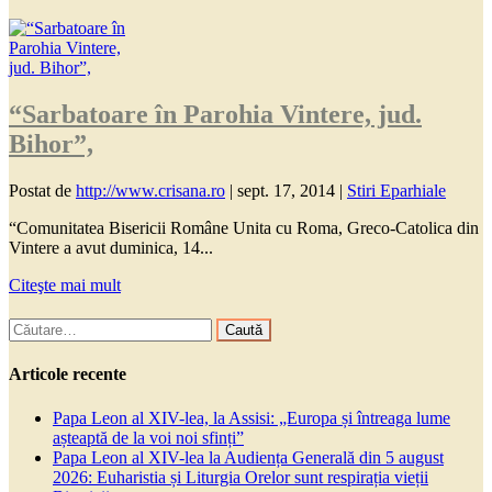
“Sarbatoare în Parohia Vintere, jud.
Bihor”,
Postat de
http://www.crisana.ro
|
sept. 17, 2014
|
Stiri Eparhiale
“Comunitatea Bisericii Române Unita cu Roma, Greco-Catolica din
Vintere a avut duminica, 14...
Citeşte mai mult
Caută
după:
Articole recente
Papa Leon al XIV-lea, la Assisi: „Europa și întreaga lume
așteaptă de la voi noi sfinți”
Papa Leon al XIV-lea la Audiența Generală din 5 august
2026: Euharistia și Liturgia Orelor sunt respirația vieții