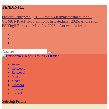
TENDINȚE:
Proiectul european „CBC Fest” va fi implementat cu fina...
COMUNICAT „Pop Simfonic la Catedrală” 2026: Andra și di...
PS Virgil Bercea la Mladifest 2026: „Am venit la izvor....
Acasa
Episcopie
Episcopul
Institutii
Media
Cateheza
Proiecte
Contact
Selectați Pagina