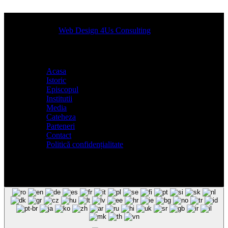
Designed by
Web Design 4Us Consulting
|
Acasa
Istoric
Episcopul
Institutii
Media
Cateheza
Parteneri
Contact
Politică confidențialitate