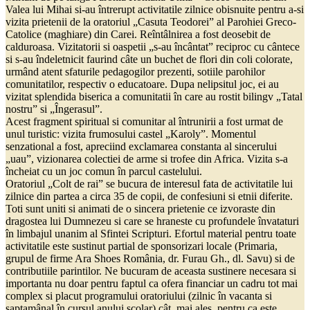
Valea lui Mihai si-au întrerupt activitatile zilnice obisnuite pentru a-si
vizita prietenii de la oratoriul „Casuta Teodorei” al Parohiei Greco-
Catolice (maghiare) din Carei. Reîntâlnirea a fost deosebit de
calduroasa. Vizitatorii si oaspetii „s-au încântat” reciproc cu cântece
si s-au îndeletnicit faurind câte un buchet de flori din coli colorate,
urmând atent sfaturile pedagogilor prezenti, sotiile parohilor
comunitatilor, respectiv o educatoare. Dupa nelipsitul joc, ei au
vizitat splendida biserica a comunitatii în care au rostit bilingv „Tatal
nostru” si „Îngerasul”.
Acest fragment spiritual si comunitar al întrunirii a fost urmat de
unul turistic: vizita frumosului castel „Karoly”. Momentul
senzational a fost, apreciind exclamarea constanta al sincerului
„uau”, vizionarea colectiei de arme si trofee din Africa. Vizita s-a
încheiat cu un joc comun în parcul castelului.
Oratoriul „Colt de rai” se bucura de interesul fata de activitatile lui
zilnice din partea a circa 35 de copii, de confesiuni si etnii diferite.
Toti sunt uniti si animati de o sincera prietenie ce izvoraste din
dragostea lui Dumnezeu si care se hraneste cu profundele învataturi
în limbajul unanim al Sfintei Scripturi. Efortul material pentru toate
activitatile este sustinut partial de sponsorizari locale (Primaria,
grupul de firme Ara Shoes România, dr. Furau Gh., dl. Savu) si de
contributiile parintilor. Ne bucuram de aceasta sustinere necesara si
importanta nu doar pentru faptul ca ofera financiar un cadru tot mai
complex si placut programului oratoriului (zilnic în vacanta si
saptamânal în cursul anului scolar) cât, mai ales, pentru ca este