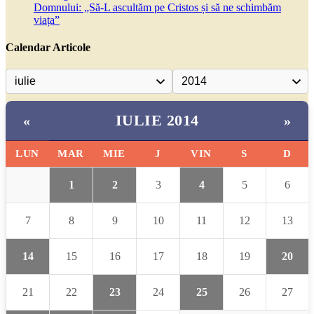
Domnului: „Să-L ascultăm pe Cristos și să ne schimbăm
viața”
Calendar Articole
IULIE 2014
«
»
LUN
MAR
MIE
J
VIN
S
D
1
2
3
4
5
6
7
8
9
10
11
12
13
14
15
16
17
18
19
20
21
22
23
24
25
26
27