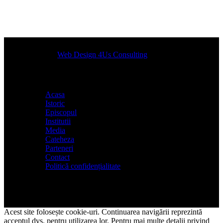
Designed by
Web Design 4Us Consulting
|
Acasa
Istoric
Episcopul
Institutii
Media
Cateheza
Parteneri
Contact
Politică confidențialitate
Acest site folosește cookie-uri. Continuarea navigării reprezintă
acceptul dvs. pentru utilizarea lor. Pentru mai multe detalii privind