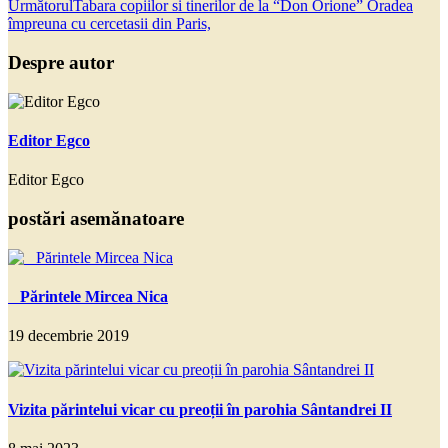
Următorul
Tabara copiilor si tinerilor de la “Don Orione” Oradea
împreuna cu cercetasii din Paris,
Despre autor
Editor Egco
Editor Egco
postări asemănatoare
Părintele Mircea Nica
19 decembrie 2019
Vizita părintelui vicar cu preoții în parohia Sântandrei II