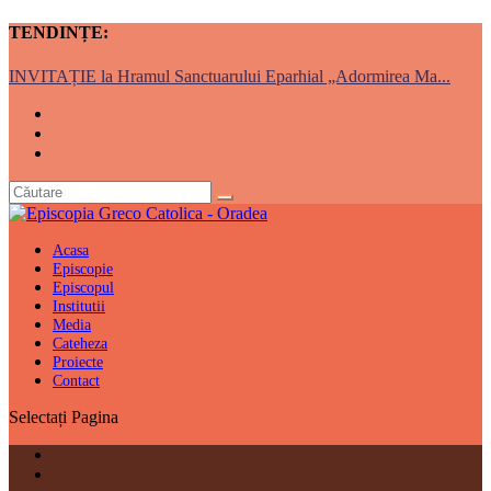
TENDINȚE:
INVITAȚIE la Hramul Sanctuarului Eparhial „Adormirea Ma...
Acasa
Episcopie
Episcopul
Institutii
Media
Cateheza
Proiecte
Contact
Selectați Pagina