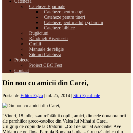
Cateheza
Cateheze Eparhiale
Cateheze pentru copii
Cateheze pentru tineri
Cateheze pentru adulți și familii
Cateheze biblice
Rugăciuni
Rânduieli Bisericesti
Omilii
Manuale de religie
Site-uri Cateheza
Proiecte
Proiect CBC Fest
Contact
Din nou cu amicii din Carei,
Postat de
Editor Egco
|
iul. 25, 2014
|
Stiri Eparhiale
“Vineri, 18 iulie, s-au reîntâlnit copiii, amici, din cele doua oratorii
ale parohiilor greco-catolice din Valea lui Mihai si Carei.
Un grup de copiii de la Oratoriul „Colt de rai” al Asociatiei Ave
Miriam de pe lânga Parohia Româna Unita – Greco-Catolica din