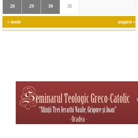
28
29
30
31
« iunie
august »