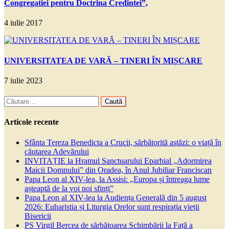
Congregatiei pentru Doctrina Credintei”,
4 iulie 2017
UNIVERSITATEA DE VARĂ – TINERI ÎN MIȘCARE
7 iulie 2023
Caută
după:
Articole recente
Sfânta Tereza Benedicta a Crucii, sărbătorită astăzi: o viață în
căutarea Adevărului
INVITAȚIE la Hramul Sanctuarului Eparhial „Adormirea
Maicii Domnului” din Oradea, în Anul Jubiliar Franciscan
Papa Leon al XIV-lea, la Assisi: „Europa și întreaga lume
așteaptă de la voi noi sfinți”
Papa Leon al XIV-lea la Audiența Generală din 5 august
2026: Euharistia și Liturgia Orelor sunt respirația vieții
Bisericii
PS Virgil Bercea de sărbătoarea Schimbării la Față a