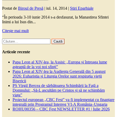
Postat de
Biroul de Presă
|
iul. 14, 2014
|
Stiri Eparhiale
“În perioada 3-10 iunie 2014 s-a desfasurat, la Manastirea Sfintei
Inimi a lui Isus din...
Citeşte mai mult
Caută
după:
Articole recente
Papa Leon al XIV-lea, la Assisi: „Europa și întreaga lume
așteaptă de la voi noi sfinți”
Papa Leon al XIV-lea la Audiența Generală din 5 august
2026: Euharistia și Liturgia Orelor sunt respirația vieții
Bisericii
PS Virgil Bercea de sărbătoarea Schimbării la Față a
Domnului: „Să-L ascultăm pe Cristos și să ne schimbăm
viața”
Proiectul european „CBC Fest” va fi implementat cu finanțare
integrală prin Programul Interreg VI-A România–Ungaria
ROHU00356 – CBC Fest NEWSLETTER #1 | Iulie 2026