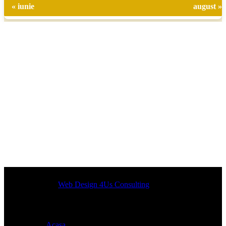
« iunie
august »
Designed by
Web Design 4Us Consulting
|
Acasa