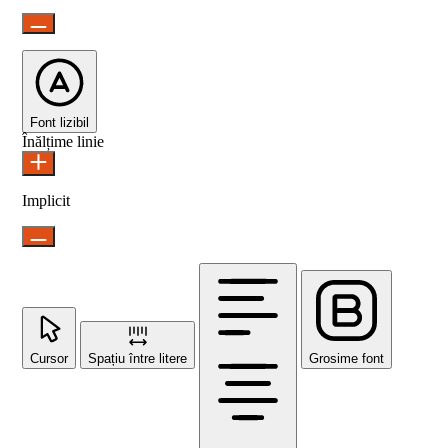
Font lizibil
Înălțime linie
Implicit
Cursor
Spațiu între litere
Grosime font