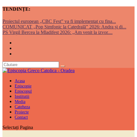
TENDINȚE:
Proiectul european „CBC Fest” va fi implementat cu fina...
COMUNICAT „Pop Simfonic la Catedrală” 2026: Andra și di...
PS Virgil Bercea la Mladifest 2026: „Am venit la izvor....
Acasa
Episcopie
Episcopul
Institutii
Media
Cateheza
Proiecte
Contact
Selectați Pagina