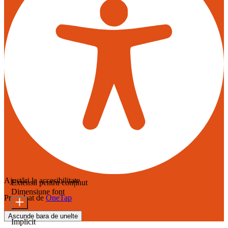
Ajustări la accesibilitate
Extensii pentru conținut
Dimensiune font
Propulsat de
OneTap
Ascunde bara de unelte
Implicit