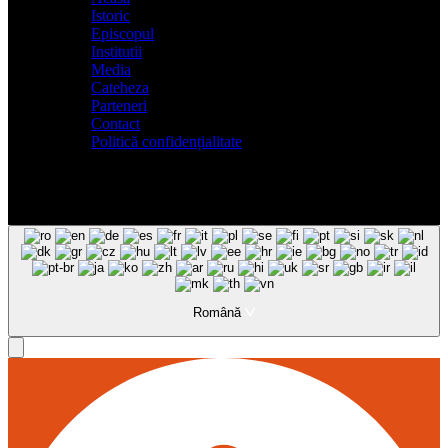
Istoric
Episcopul
Institutii
Media
Cateheza
Parteneri
Contact
Politică confidențialitate
Română