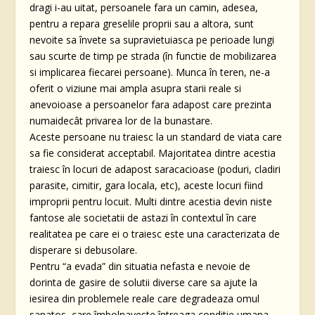
dragi i-au uitat, persoanele fara un camin, adesea,
pentru a repara greselile proprii sau a altora, sunt
nevoite sa învete sa supravietuiasca pe perioade lungi
sau scurte de timp pe strada (în functie de mobilizarea
si implicarea fiecarei persoane). Munca în teren, ne-a
oferit o viziune mai ampla asupra starii reale si
anevoioase a persoanelor fara adapost care prezinta
numaidecât privarea lor de la bunastare.
Aceste persoane nu traiesc la un standard de viata care
sa fie considerat acceptabil. Majoritatea dintre acestia
traiesc în locuri de adapost saracacioase (poduri, cladiri
parasite, cimitir, gara locala, etc), aceste locuri fiind
improprii pentru locuit. Multi dintre acestia devin niste
fantose ale societatii de astazi în contextul în care
realitatea pe care ei o traiesc este una caracterizata de
disperare si debusolare.
Pentru “a evada” din situatia nefasta e nevoie de
dorinta de gasire de solutii diverse care sa ajute la
iesirea din problemele reale care degradeaza omul
sanatos, care îmbolnaveste întreaga conditie umana.