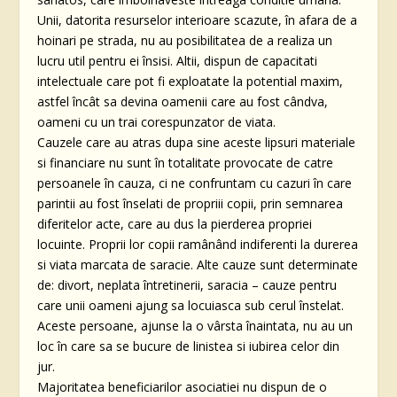
Unii, datorita resurselor interioare scazute, în afara de a
hoinari pe strada, nu au posibilitatea de a realiza un
lucru util pentru ei însisi. Altii, dispun de capacitati
intelectuale care pot fi exploatate la potential maxim,
astfel încât sa devina oamenii care au fost cândva,
oameni cu un trai corespunzator de viata.
Cauzele care au atras dupa sine aceste lipsuri materiale
si financiare nu sunt în totalitate provocate de catre
persoanele în cauza, ci ne confruntam cu cazuri în care
parintii au fost înselati de propriii copii, prin semnarea
diferitelor acte, care au dus la pierderea propriei
locuinte. Proprii lor copii ramânând indiferenti la durerea
si viata marcata de saracie. Alte cauze sunt determinate
de: divort, neplata întretinerii, saracia – cauze pentru
care unii oameni ajung sa locuiasca sub cerul înstelat.
Aceste persoane, ajunse la o vârsta înaintata, nu au un
loc în care sa se bucure de linistea si iubirea celor din
jur.
Majoritatea beneficiarilor asociatiei nu dispun de o