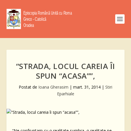
“STRADA, LOCUL CAREIA ÎI
SPUN “ACASA””,
Postat de
Ioana Gherasim
|
mart. 31, 2014
|
Stiri
Eparhiale
“Ne confruntam cu o realitate sumbra, o realitate pe