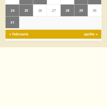
24
25
28
29
26
27
30
31
« februarie
aprilie »