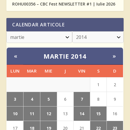
ROHU00356 – CBC Fest NEWSLETTER #1 | Iulie 2026
CALENDAR ARTICOLE
MARTIE 2014
«
»
LUN
MAR
MIE
J
VIN
S
D
1
2
3
4
5
7
6
8
9
10
11
12
14
15
13
16
18
19
22
23
17
20
21