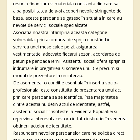
resursa financiara si materiala constanta din care sa
aiba posibilitatea de a-si acoperi nevoile stringente de
baza, aceste persoane se gasesc în situatia în care au
nevoie de servicii sociale specializate.
Asociatia noastra întâmpina aceasta categorie
vulnerabila, prin acordarea de sprijin constând în
servirea unei mese calde pe zi, asigurarea
vestimentatiei adecvate fiecarui sezon, acordarea de
paturi pe perioada iernii. Asistentul social ofera sprijin si
îndrumare în pregatirea si scrierea unui CV precum si
modul de prezentare la un interviu.
De asemenea, o conditie esentiala în insertia socio-
profesionala, este constituita de prezentarea unui act
prin care persoana sa se identifice, însa majoritatea
dintre acestia nu detin actul de identitate, astfel,
asistentul social îi însoteste la Evidenta Populatiei si
reprezinta interesul acestora în fata institutiei în vederea
obtinerii actelor de identitate.
Raspundem nevoilor persoanelor care ne solicita direct