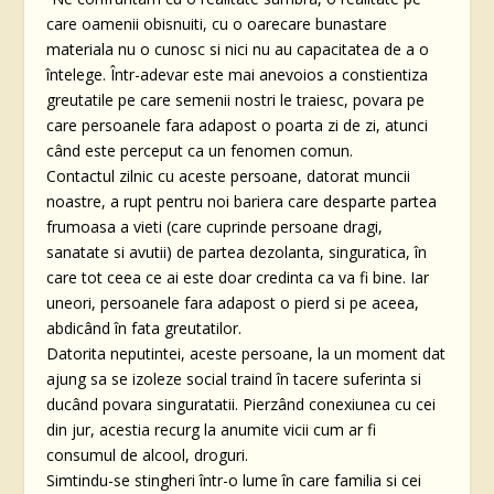
care oamenii obisnuiti, cu o oarecare bunastare
materiala nu o cunosc si nici nu au capacitatea de a o
întelege. Într-adevar este mai anevoios a constientiza
greutatile pe care semenii nostri le traiesc, povara pe
care persoanele fara adapost o poarta zi de zi, atunci
când este perceput ca un fenomen comun.
Contactul zilnic cu aceste persoane, datorat muncii
noastre, a rupt pentru noi bariera care desparte partea
frumoasa a vieti (care cuprinde persoane dragi,
sanatate si avutii) de partea dezolanta, singuratica, în
care tot ceea ce ai este doar credinta ca va fi bine. Iar
uneori, persoanele fara adapost o pierd si pe aceea,
abdicând în fata greutatilor.
Datorita neputintei, aceste persoane, la un moment dat
ajung sa se izoleze social traind în tacere suferinta si
ducând povara singuratatii. Pierzând conexiunea cu cei
din jur, acestia recurg la anumite vicii cum ar fi
consumul de alcool, droguri.
Simtindu-se stingheri într-o lume în care familia si cei