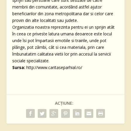
sprijin sau persoane care sunt sesizate de catre
membrii din comunitate, acordând astfel ajutor
beneficiarilor din zona metropolitana dar si celor care
provin din alte localitati sau judete.
Organizatia noastra reprezinta pentru ei un sprijin atât
în ceea ce priveste latura umana deoarece este locul
unde îsi pot împartasii emotiile si trairile, unde pot
plânge, pot zâmbi, cât si cea materiala, prin care
îmbunatatim calitatea vietii lor prin accesul la servicii
sociale specializate.
Sursa:
http://www.caritaseparhial.ro/
ACȚIUNE: