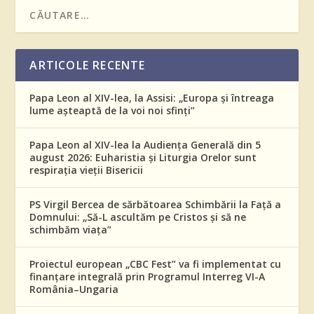
ARTICOLE RECENTE
Papa Leon al XIV-lea, la Assisi: „Europa și întreaga
lume așteaptă de la voi noi sfinți”
Papa Leon al XIV-lea la Audiența Generală din 5
august 2026: Euharistia și Liturgia Orelor sunt
respirația vieții Bisericii
PS Virgil Bercea de sărbătoarea Schimbării la Față a
Domnului: „Să-L ascultăm pe Cristos și să ne
schimbăm viața”
Proiectul european „CBC Fest” va fi implementat cu
finanțare integrală prin Programul Interreg VI-A
România–Ungaria