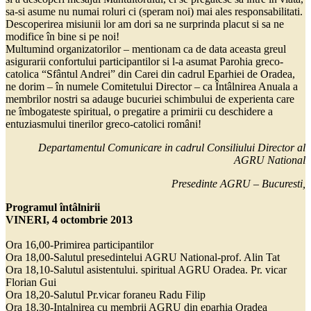
sa-si asume nu numai roluri ci (speram noi) mai ales responsabilitati.
Descoperirea misiunii lor am dori sa ne surprinda placut si sa ne
modifice în bine si pe noi!
Multumind organizatorilor – mentionam ca de data aceasta greul
asigurarii confortului participantilor si l-a asumat Parohia greco-
catolica “Sfântul Andrei” din Carei din cadrul Eparhiei de Oradea,
ne dorim – în numele Comitetului Director – ca Întâlnirea Anuala a
membrilor nostri sa adauge bucuriei schimbului de experienta care
ne îmbogateste spiritual, o pregatire a primirii cu deschidere a
entuziasmului tinerilor greco-catolici români!
Departamentul Comunicare in cadrul Consiliului Director al
AGRU National
Presedinte AGRU – Bucuresti,
Programul întâlnirii
VINERI, 4 octombrie 2013
Ora 16,00-Primirea participantilor
Ora 18,00-Salutul presedintelui AGRU National-prof. Alin Tat
Ora 18,10-Salutul asistentului. spiritual AGRU Oradea. Pr. vicar
Florian Gui
Ora 18,20-Salutul Pr.vicar foraneu Radu Filip
Ora 18,30-Intalnirea cu membrii AGRU din eparhia Oradea