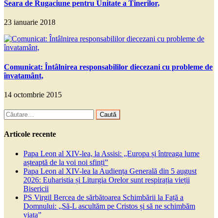
Seara de Rugaciune pentru Unitate a Tinerilor,
23 ianuarie 2018
Comunicat: Întâlnirea responsabililor diecezani cu probleme de
învatamânt,
14 octombrie 2015
Caută
după:
Articole recente
Papa Leon al XIV-lea, la Assisi: „Europa și întreaga lume
așteaptă de la voi noi sfinți”
Papa Leon al XIV-lea la Audiența Generală din 5 august
2026: Euharistia și Liturgia Orelor sunt respirația vieții
Bisericii
PS Virgil Bercea de sărbătoarea Schimbării la Față a
Domnului: „Să-L ascultăm pe Cristos și să ne schimbăm
viața”