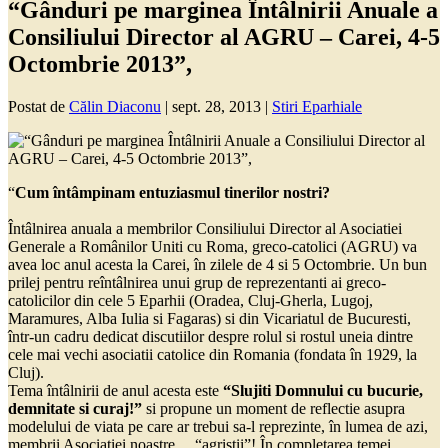
“Gânduri pe marginea Întâlnirii Anuale a
Consiliului Director al AGRU – Carei, 4-5
Octombrie 2013”,
Postat de
Călin Diaconu
|
sept. 28, 2013
|
Stiri Eparhiale
“
Cum întâmpinam entuziasmul tinerilor nostri?
Întâlnirea anuala a membrilor Consiliului Director al Asociatiei
Generale a Românilor Uniti cu Roma, greco-catolici (AGRU) va
avea loc anul acesta la Carei, în zilele de 4 si 5 Octombrie. Un bun
prilej pentru reîntâlnirea unui grup de reprezentanti ai greco-
catolicilor din cele 5 Eparhii (Oradea, Cluj-Gherla, Lugoj,
Maramures, Alba Iulia si Fagaras) si din Vicariatul de Bucuresti,
într-un cadru dedicat discutiilor despre rolul si rostul uneia dintre
cele mai vechi asociatii catolice din Romania (fondata în 1929, la
Cluj).
Tema întâlnirii de anul acesta este
“Slujiti Domnului cu bucurie,
demnitate si curaj!”
si propune un moment de reflectie asupra
modelului de viata pe care ar trebui sa-l reprezinte, în lumea de azi,
membrii Asociatiei noastre… “agristii”! În completarea temei,