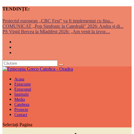
TENDINȚE:
Proiectul european „CBC Fest” va fi implementat cu fina...
COMUNICAT „Pop Simfonic la Catedrală” 2026: Andra și di...
PS Virgil Bercea la Mladifest 2026: „Am venit la izvor....
Acasa
Episcopie
Episcopul
Institutii
Media
Cateheza
Proiecte
Contact
Selectați Pagina