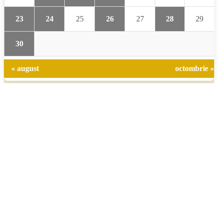
23
24
25
26
27
28
29
30
« august
octombrie »