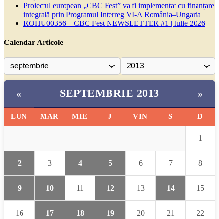
Proiectul european „CBC Fest” va fi implementat cu finanțare
integrală prin Programul Interreg VI-A România–Ungaria
ROHU00356 – CBC Fest NEWSLETTER #1 | Iulie 2026
Calendar Articole
SEPTEMBRIE 2013
«
»
LUN
MAR
MIE
J
VIN
S
D
1
2
3
4
5
6
7
8
9
10
11
12
13
14
15
16
17
18
19
20
21
22