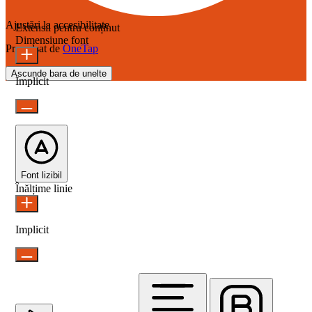
Ajustări la accesibilitate
Extensii pentru conținut
Dimensiune font
Propulsat de
OneTap
Ascunde bara de unelte
Implicit
Font lizibil
Înălțime linie
Implicit