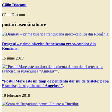
Călin Diaconu
Călin Diaconu
postări asemănatoare
Dragesti – prima biserica franciscana greco-catolica din
România,
15 iunie 2017
“Postul Mare este un timp de penitenta dar nu de tristete: papa
Francisc, la rugaciunea "Angelus"”,
19 februarie 2018