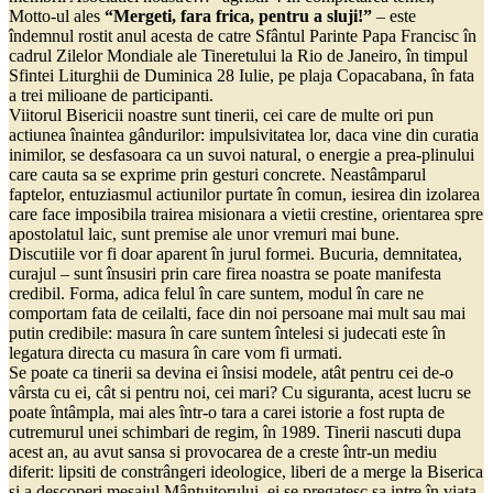
Motto-ul ales
“Mergeti, fara frica, pentru a sluji!”
– este
îndemnul rostit anul acesta de catre Sfântul Parinte Papa Francisc în
cadrul Zilelor Mondiale ale Tineretului la Rio de Janeiro, în timpul
Sfintei Liturghii de Duminica 28 Iulie, pe plaja Copacabana, în fata
a trei milioane de participanti.
Viitorul Bisericii noastre sunt tinerii, cei care de multe ori pun
actiunea înaintea gândurilor: impulsivitatea lor, daca vine din curatia
inimilor, se desfasoara ca un suvoi natural, o energie a prea-plinului
care cauta sa se exprime prin gesturi concrete. Neastâmparul
faptelor, entuziasmul actiunilor purtate în comun, iesirea din izolarea
care face imposibila trairea misionara a vietii crestine, orientarea spre
apostolatul laic, sunt premise ale unor vremuri mai bune.
Discutiile vor fi doar aparent în jurul formei. Bucuria, demnitatea,
curajul – sunt însusiri prin care firea noastra se poate manifesta
credibil. Forma, adica felul în care suntem, modul în care ne
comportam fata de ceilalti, face din noi persoane mai mult sau mai
putin credibile: masura în care suntem întelesi si judecati este în
legatura directa cu masura în care vom fi urmati.
Se poate ca tinerii sa devina ei însisi modele, atât pentru cei de-o
vârsta cu ei, cât si pentru noi, cei mari? Cu siguranta, acest lucru se
poate întâmpla, mai ales într-o tara a carei istorie a fost rupta de
cutremurul unei schimbari de regim, în 1989. Tinerii nascuti dupa
acest an, au avut sansa si provocarea de a creste într-un mediu
diferit: lipsiti de constrângeri ideologice, liberi de a merge la Biserica
si a descoperi mesajul Mântuitorului, ei se pregatesc sa intre în viata,