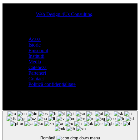
Designed by
Web Design 4Us Consulting
|
Acasa
Istoric
Episcopul
Institutii
Media
Cateheza
Parteneri
Contact
Politică confidențialitate
Română