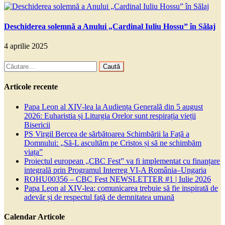
Deschiderea solemnă a Anului „Cardinal Iuliu Hossu” în Sălaj
4 aprilie 2025
Caută
după:
Articole recente
Papa Leon al XIV-lea la Audiența Generală din 5 august
2026: Euharistia și Liturgia Orelor sunt respirația vieții
Bisericii
PS Virgil Bercea de sărbătoarea Schimbării la Față a
Domnului: „Să-L ascultăm pe Cristos și să ne schimbăm
viața”
Proiectul european „CBC Fest” va fi implementat cu finanțare
integrală prin Programul Interreg VI-A România–Ungaria
ROHU00356 – CBC Fest NEWSLETTER #1 | Iulie 2026
Papa Leon al XIV-lea: comunicarea trebuie să fie inspirată de
adevăr și de respectul față de demnitatea umană
Calendar Articole