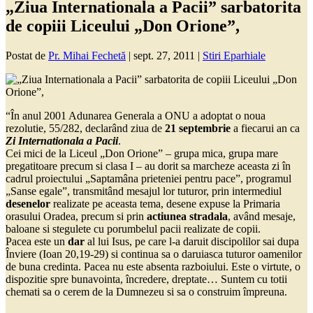
„Ziua Internationala a Pacii” sarbatorita
de copiii Liceului „Don Orione”,
Postat de
Pr. Mihai Fechetă
|
sept. 27, 2011
|
Stiri Eparhiale
“În anul 2001 Adunarea Generala a ONU a adoptat o noua
rezolutie, 55/282, declarând ziua de
21 septembrie
a fiecarui an ca
Zi Internationala a Pacii
.
Cei mici de la Liceul „Don Orione” – grupa mica, grupa mare
pregatitoare precum si clasa I – au dorit sa marcheze aceasta zi în
cadrul proiectului „Saptamâna prieteniei pentru pace”, programul
„Sanse egale”, transmitând mesajul lor tuturor, prin intermediul
desenelor
realizate pe aceasta tema, desene expuse la Primaria
orasului Oradea, precum si prin
actiunea stradala
, având mesaje,
baloane si stegulete cu porumbelul pacii realizate de copii.
Pacea este un
dar
al lui Isus, pe care l-a daruit discipolilor sai dupa
Înviere (Ioan 20,19-29) si continua sa o daruiasca tuturor oamenilor
de buna credinta. Pacea nu este absenta razboiului. Este o virtute, o
dispozitie spre bunavointa, încredere, dreptate… Suntem cu totii
chemati sa o cerem de la Dumnezeu si sa o construim împreuna.