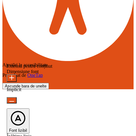
Ajustări la accesibilitate
Extensii pentru conținut
Dimensiune font
Propulsat de
OneTap
Ascunde bara de unelte
Implicit
Font lizibil