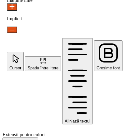
Înălțime linie
Implicit
Cursor
Spațiu între litere
Grosime font
Aliniază textul
Extensii pentru culori