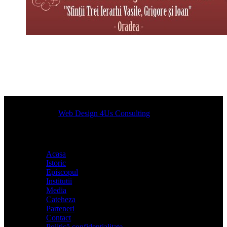
Designed by
Web Design 4Us Consulting
|
Acasa
Istoric
Episcopul
Institutii
Media
Cateheza
Parteneri
Contact
Politică confidențialitate