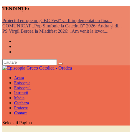
TENDINȚE:
Proiectul european „CBC Fest” va fi implementat cu fina...
COMUNICAT „Pop Simfonic la Catedrală” 2026: Andra și di...
PS Virgil Bercea la Mladifest 2026: „Am venit la izvor....
Acasa
Episcopie
Episcopul
Institutii
Media
Cateheza
Proiecte
Contact
Selectați Pagina