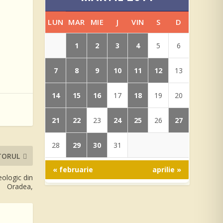
LUN
MAR
MIE
J
VIN
S
D
1
2
3
4
5
6
7
8
9
10
11
12
13
14
15
16
18
17
19
20
21
22
24
25
27
23
26
29
30
28
31
TORUL
« februarie
aprilie »
eologic din
Oradea,