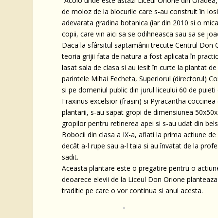
“Acolo unde este astazi Liceul Orione din Oradea,
de moloz de la blocurile care s-au construit în 
adevarata gradina botanica (iar din 2010 si o mica
copii, care vin aici sa se odihneasca sau sa se joa
Daca la sfârsitul saptamânii trecute Centrul Don O
teoria grijii fata de natura a fost aplicata în practi
lasat sala de clasa si au iesit în curte la plantat 
parintele Mihai Fecheta, Superiorul (directorul) Co
si pe domeniul public din jurul liceului 60 de puieti
Fraxinus excelsior (frasin) si Pyracantha coccinea 
plantarii, s-au sapat gropi de dimensiunea 50x50x
gropilor pentru retinerea apei si s-au udat din bels
Bobocii din clasa a IX-a, aflati la prima actiune 
decât a-l rupe sau a-l taia si au învatat de la pro
sadit.
Aceasta plantare este o pregatire pentru o actiu
deoarece elevii de la Liceul Don Orione planteaza de
traditie pe care o vor continua si anul acesta.