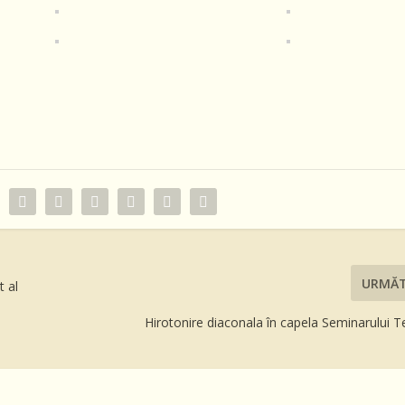
URMĂ
t al
Hirotonire diaconala în capela Seminarului T