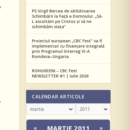
o
PS Virgil Bercea de sărbătoarea
Schimbării la Față a Domnului: „Să-
.
L ascultăm pe Cristos și să ne
schimbăm viața”
i
Proiectul european „CBC Fest” va fi
implementat cu finanțare integrală
prin Programul Interreg VI-A
România–Ungaria
ROHU00356 – CBC Fest
NEWSLETTER #1 | Iulie 2026
CALENDAR ARTICOLE
,
MARTIE 2011
«
»