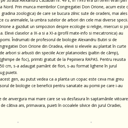
 pe Strada Alexandru Cazaban nr. 49 E, în 1993 era un teren viran plin
Iosia Nord. Prin munca membrilor Congregatiei Don Orione, acum este 
 gradina zoologica) de care se bucura zilnic sute de oradeni, mai ales
ce cu animalele, la umbra sutelor de arbori din cele mai diverse specii
rione a gazduit un simpozion despre ecologie si religie, miercuri si jo
ca. Elevii claselor a IX-a si a XI-a (profil mate-info si mecatronica) au
de pomi. Îndrumati de profesorul de biologie Alexandru Butiri si de
ngregatiei Don Orione din Oradea, elevii si elevele au plantat în curte
 de arbori si arbusti din speciile Acer platanoides (paltin de câmp),
(ghimpe de foc), primiti gratuit de la Pepiniera RAPAS. Pentru reusita
50 cm, s-a adaugat pamânt de flori, s-au format lighene în jurul
ug puietii.
de acest gen, au putut vedea ca a planta un copac este ceva mai greu
fesorul de biologie ce beneficii pentru sanatate au pomii pe care i-au
ne de anvergura mai mare care se va desfasura în saptamânile viitoare
 câtiva ani, primavara, puieti în ocoalele silvice din jurul Oradiei,