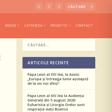
MEDIA
CATEHEZA
PROIECTE
CONTACT
E
ARTICOLE RECENTE
Papa Leon al XIV-lea, la Assisi:
„Europa și întreaga lume așteaptă
de la voi noi sfinți”
Papa Leon al XIV-lea la Audiența
Generală din 5 august 2026:
Euharistia și Liturgia Orelor sunt
respirația vieții Bisericii