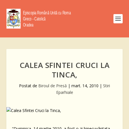
CALEA SFINTEI CRUCI LA
TINCA,
Postat de
Biroul de Presă
|
mart. 14, 2010
|
Stiri
Eparhiale
“Duminica, 14 martie 2010, a fost o zi binecuvântata