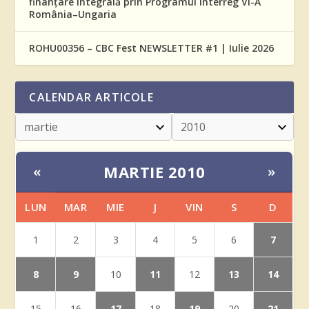
finanțare integrală prin Programul Interreg VI-A
România–Ungaria
ROHU00356 – CBC Fest NEWSLETTER #1 | Iulie 2026
CALENDAR ARTICOLE
MARTIE 2010
«
»
LUN
MAR
MIE
J
VIN
S
D
7
1
2
3
4
5
6
8
9
11
13
14
10
12
17
19
21
15
16
18
20