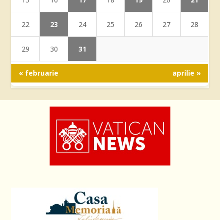
23
22
24
25
26
27
28
31
29
30
« februarie
aprilie »