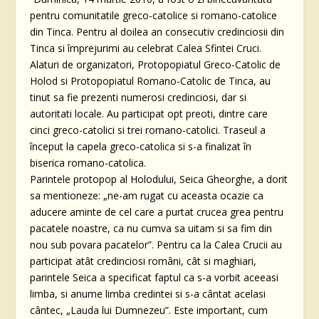
pentru comunitatile greco-catolice si romano-catolice
din Tinca. Pentru al doilea an consecutiv credinciosii din
Tinca si împrejurimi au celebrat Calea Sfintei Cruci.
Alaturi de organizatori, Protopopiatul Greco-Catolic de
Holod si Protopopiatul Romano-Catolic de Tinca, au
tinut sa fie prezenti numerosi credinciosi, dar si
autoritati locale. Au participat opt preoti, dintre care
cinci greco-catolici si trei romano-catolici. Traseul a
început la capela greco-catolica si s-a finalizat în
biserica romano-catolica.
Parintele protopop al Holodului, Seica Gheorghe, a dorit
sa mentioneze: „ne-am rugat cu aceasta ocazie ca
aducere aminte de cel care a purtat crucea grea pentru
pacatele noastre, ca nu cumva sa uitam si sa fim din
nou sub povara pacatelor”. Pentru ca la Calea Crucii au
participat atât credinciosi români, cât si maghiari,
parintele Seica a specificat faptul ca s-a vorbit aceeasi
limba, si anume limba credintei si s-a cântat acelasi
cântec, „Lauda lui Dumnezeu”. Este important, cum