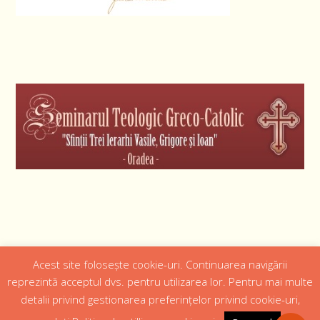
Acest site folosește cookie-uri. Continuarea navigării
Designed by
Web Design 4Us Consulting
|
reprezintă acceptul dvs. pentru utilizarea lor. Pentru mai multe
detalii privind gestionarea preferințelor privind cookie-uri,
Acasa
Istoric
Episcopul
Institutii
Media
Cateheza